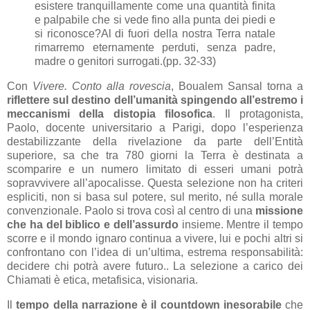
esistere tranquillamente come una quantità finita
e palpabile che si vede fino alla punta dei piedi e
si riconosce?Al di fuori della nostra Terra natale
rimarremo eternamente perduti, senza padre,
madre o genitori surrogati.(pp. 32-33)
Con
Vivere. Conto alla rovescia
, Boualem Sansal torna a
riflettere sul destino dell’umanità spingendo all’estremo i
meccanismi della distopia filosofica
. Il protagonista,
Paolo, docente universitario a Parigi, dopo l’esperienza
destabilizzante della rivelazione da parte dell’Entità
superiore, sa che tra 780 giorni la Terra è destinata a
scomparire e un numero limitato di esseri umani potrà
sopravvivere all’apocalisse. Questa selezione non ha criteri
espliciti, non si basa sul potere, sul merito, né sulla morale
convenzionale. Paolo si trova così al centro di una
missione
che ha del biblico e dell’assurdo
insieme. Mentre il tempo
scorre e il mondo ignaro continua a vivere, lui e pochi altri si
confrontano con l’idea di un’ultima, estrema responsabilità:
decidere chi potrà avere futuro.. La selezione a carico dei
Chiamati è etica, metafisica, visionaria.
Il
tempo della narrazione è il countdown inesorabile
che