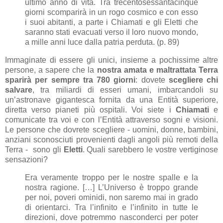
ultimo anno di vita. Tra trecentosessantacinque
giorni scomparirà in un rogo cosmico e con esso
i suoi abitanti, a parte i Chiamati e gli Eletti che
saranno stati evacuati verso il loro nuovo mondo,
a mille anni luce dalla patria perduta. (p. 89)
Immaginate di essere gli unici, insieme a pochissime altre
persone, a sapere che la
nostra amata e maltrattata Terra
sparirà per sempre tra 780 giorni
: dovete
scegliere chi
salvare
, tra miliardi di esseri umani, imbarcandoli su
un’astronave gigantesca fornita da una Entità superiore,
diretta verso pianeti più ospitali. Voi siete i
Chiamati
e
comunicate tra voi e con l’Entità attraverso sogni e visioni.
Le persone che dovrete scegliere - uomini, donne, bambini,
anziani sconosciuti provenienti dagli angoli più remoti della
Terra - sono gli
Eletti
. Quali sarebbero le vostre vertiginose
sensazioni?
Era veramente troppo per le nostre spalle e la
nostra ragione. […] L’Universo è troppo grande
per noi, poveri ominidi, non saremo mai in grado
di orientarci. Tra l’infinito e l’infinito in tutte le
direzioni, dove potremmo nasconderci per poter