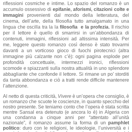
riflessioni cosmiche e intime. Lo spazio del romanzo è un
accumulo ossessivo di
epifanie, aforismi, citazioni colte e
immagini
provenienti dal mondo della letteratura, del
cinema, dell’arte, della filosofia tutto amalgamato in una
lingua che oscilla tra la la
filosofia e la profezia.
Il rischio
per il lettore è quello di smarrirsi in un’abbondanza di
contenuti, immagini, riflessioni ad altissima intensità. Per
me, leggere questo romanzo così denso è stato trovarmi
davanti a un vorticoso gioco di fuochi pirotecnici (altra
immagine più calzante non c’è): ogni pagina esplode per
profondità concettuale, intermezzi ironici, riflessioni
scomode e spiazzanti sulla nostra attualità in uno splendore
abbagliante che confonde il lettore. Si rimane un po’ storditi
da tanta abbondanza e ciò a tratti rende difficile mantenere
l’attenzione.
Al netto di questa criticità,
Vivere
è un’opera che consiglio, è
un romanzo che
scuote le coscienze, in quanto specchio del
nostro presente.
Se teniamo conto che l’opera è stata scritta
mentre Sansal era detenuto (e ancora lo è) in Algeria con
una condanna a cinque anni per “attentato all’unità
nazionale”, il romanzo assume la forma di un
pamphlet
politico
: duro con le religioni, le ideologie, l’università e i