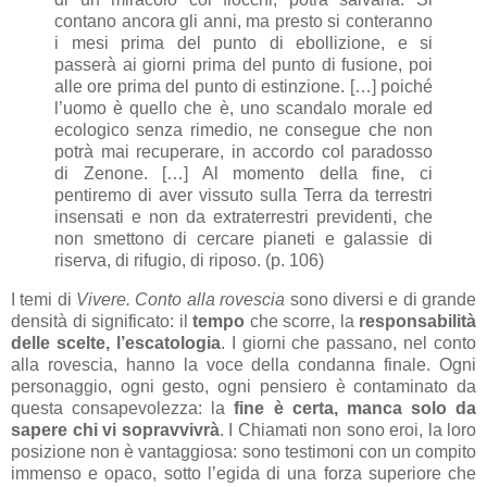
contano ancora gli anni, ma presto si conteranno
i mesi prima del punto di ebollizione, e si
passerà ai giorni prima del punto di fusione, poi
alle ore prima del punto di estinzione. […] poiché
l’uomo è quello che è, uno scandalo morale ed
ecologico senza rimedio, ne consegue che non
potrà mai recuperare, in accordo col paradosso
di Zenone. […] Al momento della fine, ci
pentiremo di aver vissuto sulla Terra da terrestri
insensati e non da extraterrestri previdenti, che
non smettono di cercare pianeti e galassie di
riserva, di rifugio, di riposo. (p. 106)
I temi di
Vivere. Conto alla rovescia
sono diversi e di grande
densità di significato: il
tempo
che scorre, la
responsabilità
delle scelte, l’escatologia
. I giorni che passano, nel conto
alla rovescia, hanno la voce della condanna finale. Ogni
personaggio, ogni gesto, ogni pensiero è contaminato da
questa consapevolezza: la
fine è certa, manca solo da
sapere chi vi sopravvivrà
. I Chiamati non sono eroi, la loro
posizione non è vantaggiosa: sono testimoni con un compito
immenso e opaco, sotto l’egida di una forza superiore che