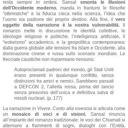
resta sempre in ombra. Sansal
smonta le illusioni
dell’Occidente moderno
, manda in frantumi le filosofie
“ottimistiche” e la fiducia cieca nella scienza, l’idea che
l’uomo sia padrone del proprio destino. Alla fine, il
vero
oggetto della narrazione è la nostra vulnerabilità
. Il
romanzo mette in discussione le identità collettive, le
ideologie religiose e politiche, l’intelligenza artificiale, il
“wokeismo” accademico, e la geopolitica contemporanea:
dalla guerra globale alle tensioni fra Islam e Occidente, alla
dominazione cinese e russa sullo scenario mondiale. Le
frecciate caustiche non risparmiano nessuno:
Autoproclamati padroni del mondo, gli Stati Uniti
erano presenti in qualunque conflitto, senza
distinzioni tra amici e nemici. Sarebbero passati
a DEFCON 2, l’allerta rossa, prima del lancio
senza preavviso dell’unica e definitiva salva di
missili nucleari. (p. 177)
La narrazione in
Vivere. Conto alla rovescia
si articola come
un
mosaico di voci e di visioni
, Sansal rinuncia
all’impianto del romanzo tradizionale: le voci dei Chiamati si
alternano a frammenti di sogni, dialoghi con l’Entità,