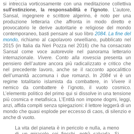
si intreccia vorticosamente con una meditazione collettiva
sull’estinzione, la responsabilità e l’ignoto
. L’autore,
Sansal, ingegnere e scrittore algerino, è noto per una
produzione letteraria che affronta in modo diretto e
provocatorio le derive autoritarie e religiose del mondo
contemporaneo, basti pensare al suo libro
2084. La fine del
mondo
,
richiamo al capolavoro orwelliano, pubblicato nel
2015 (in Italia da Neri Pozza nel 2016) che ha consacrato
Sansal come voce autorevole nel panorama letterario
internazionale.
Vivere. Conto alla rovescia
presenta un
pensiero dell’autore ancora più radicalizzato e critico che
nel precedente lavoro, anche se il racconto apocalittico
dell’umanità accomuna i due romanzi. In
2084
vi è un
regime totalitario islamista da combattere, in
Vivere
il
nemico da combattere è l’ignoto, il vuoto cosmico.
L’elemento politico del primo qui si dissolve in una tensione
più cosmica e metafisica. L’Entità non impone dogmi, leggi,
anzi, affida compiti senza spiegazioni: il lettore leggerà di un
mondo che quasi esplode per eccesso di caos, di silenzio e
anche di vuoto.
La vita del pianeta è in pericolo e nulla, a meno
di un miracolo coi fiocchi, potrà salvarla. Si