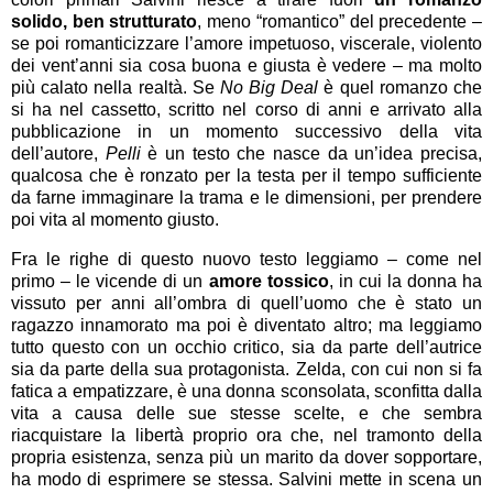
solido, ben strutturato
, meno “romantico” del precedente –
se poi romanticizzare l’amore impetuoso, viscerale, violento
dei vent’anni sia cosa buona e giusta è vedere – ma molto
più calato nella realtà. Se
No Big Deal
è quel romanzo che
si ha nel cassetto, scritto nel corso di anni e arrivato alla
pubblicazione in un momento successivo della vita
dell’autore,
Pelli
è un testo che nasce da un’idea precisa,
qualcosa che è ronzato per la testa per il tempo sufficiente
da farne immaginare la trama e le dimensioni, per prendere
poi vita al momento giusto.
Fra le righe di questo nuovo testo leggiamo – come nel
primo – le vicende di un
amore tossico
, in cui la donna ha
vissuto per anni all’ombra di quell’uomo che è stato un
ragazzo innamorato ma poi è diventato altro; ma leggiamo
tutto questo con un occhio critico, sia da parte dell’autrice
sia da parte della sua protagonista. Zelda, con cui non si fa
fatica a empatizzare, è una donna sconsolata, sconfitta dalla
vita a causa delle sue stesse scelte, e che sembra
riacquistare la libertà proprio ora che, nel tramonto della
propria esistenza, senza più un marito da dover sopportare,
ha modo di esprimere se stessa. Salvini mette in scena un