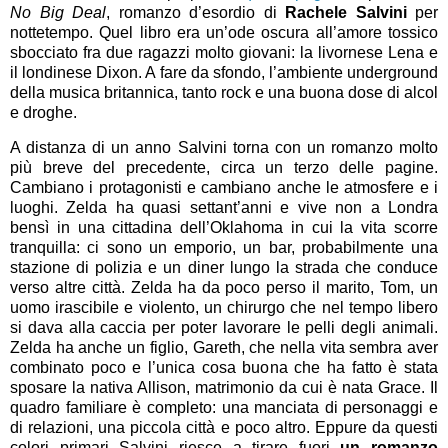
No Big Deal
, romanzo d’esordio di
Rachele Salvini
per
nottetempo. Quel libro era un’ode oscura all’amore tossico
sbocciato fra due ragazzi molto giovani: la livornese Lena e
il londinese Dixon. A fare da sfondo, l’ambiente underground
della musica britannica, tanto rock e una buona dose di alcol
e droghe.
A distanza di un anno Salvini torna con un romanzo molto
più breve del precedente, circa un terzo delle pagine.
Cambiano i protagonisti e cambiano anche le atmosfere e i
luoghi. Zelda ha quasi settant’anni e vive non a Londra
bensì in una cittadina dell’Oklahoma in cui la vita scorre
tranquilla: ci sono un emporio, un bar, probabilmente una
stazione di polizia e un diner lungo la strada che conduce
verso altre città. Zelda ha da poco perso il marito, Tom, un
uomo irascibile e violento, un chirurgo che nel tempo libero
si dava alla caccia per poter lavorare le pelli degli animali.
Zelda ha anche un figlio, Gareth, che nella vita sembra aver
combinato poco e l’unica cosa buona che ha fatto è stata
sposare la nativa Allison, matrimonio da cui è nata Grace. Il
quadro familiare è completo: una manciata di personaggi e
di relazioni, una piccola città e poco altro. Eppure da questi
colori primari Salvini riesce a tirare fuori
un romanzo