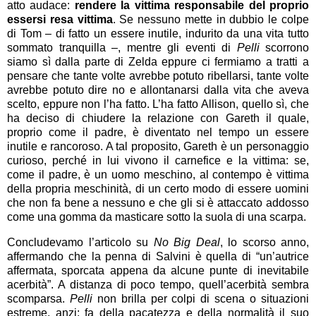
atto audace:
rendere la vittima responsabile del proprio
essersi resa vittima
. Se nessuno mette in dubbio le colpe
di Tom – di fatto un essere inutile, indurito da una vita tutto
sommato tranquilla –, mentre gli eventi di
Pelli
scorrono
siamo sì dalla parte di Zelda eppure ci fermiamo a tratti a
pensare che tante volte avrebbe potuto ribellarsi, tante volte
avrebbe potuto dire no e allontanarsi dalla vita che aveva
scelto, eppure non l’ha fatto. L’ha fatto Allison, quello sì, che
ha deciso di chiudere la relazione con Gareth il quale,
proprio come il padre, è diventato nel tempo un essere
inutile e rancoroso. A tal proposito, Gareth è un personaggio
curioso, perché in lui vivono il carnefice e la vittima: se,
come il padre, è un uomo meschino, al contempo è vittima
della propria meschinità, di un certo modo di essere uomini
che non fa bene a nessuno e che gli si è attaccato addosso
come una gomma da masticare sotto la suola di una scarpa.
Concludevamo l’articolo su
No Big Deal
, lo scorso anno,
affermando che la penna di Salvini
è quella di “un’autrice
affermata, sporcata appena da alcune punte di inevitabile
acerbità”. A distanza di poco tempo, quell’acerbità sembra
scomparsa.
Pelli
non brilla per colpi di scena o situazioni
estreme, anzi: fa della pacatezza e della normalità il suo