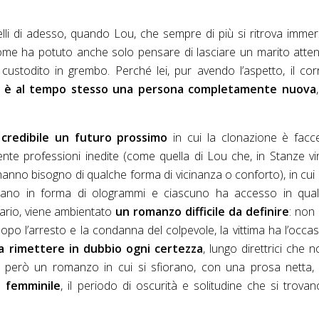
uelli di adesso, quando Lou, che sempre di più si ritrova imme
come ha potuto anche solo pensare di lasciare un marito atte
stodito in grembo. Perché lei, pur avendo l’aspetto, il co
,
è al tempo stesso una persona completamente nuova
 credibile un futuro prossimo
in cui la clonazione è facc
ente professioni inedite (come quella di Lou che, in Stanze vir
no bisogno di qualche forma di vicinanza o conforto), in cui i
tano in forma di ologrammi e ciascuno ha accesso in quals
nario, viene ambientato
un romanzo difficile da definire
: non
 dopo l’arresto e la condanna del colpevole, la vittima ha l’occa
 a rimettere in dubbio ogni certezza
, lungo direttrici che n
he però un romanzo in cui si sfiorano, con una prosa netta,
ia femminile
, il periodo di oscurità e solitudine che si trova