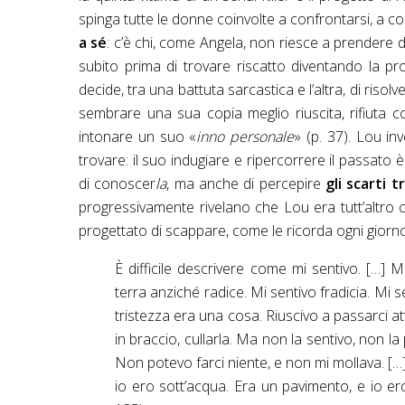
spinga tutte le donne coinvolte a confrontarsi, a c
a sé
: c’è chi, come Angela, non riesce a prendere d
subito prima di trovare riscatto diventando la pr
decide, tra una battuta sarcastica e l’altra, di risolv
sembrare una sua copia meglio riuscita, rifiuta co
intonare un suo «
inno personale
» (p. 37). Lou i
trovare: il suo indugiare e ripercorrere il passato
di conoscer
la
, ma anche di percepire
gli scarti t
progressivamente rivelano che Lou era tutt’altro 
progettato di scappare, come le ricorda ogni giorno
È difficile descrivere come mi sentivo. […]
terra anziché radice. Mi sentivo fradicia. Mi 
tristezza era una cosa. Riuscivo a passarci at
in braccio, cullarla. Ma non la sentivo, non l
Non potevo farci niente, e non mi mollava. […]
io ero sott’acqua. Era un pavimento, e io ero