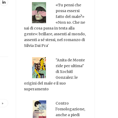
«Tu pensi che
possa essersi
fatto del male?»
«Non so. Che ne
sai di cosa passa in testa alla
gente»: brillare, assenti al mondo,
assenti a sé stessi, nel romanzo di
Silvia Dai Pra'
"Anita de Monte
ride per ultima"
di Xochitl
Gonzalez: le
origini del male e il suo
superamento
Contro
l’omologazione,
anche a piedi