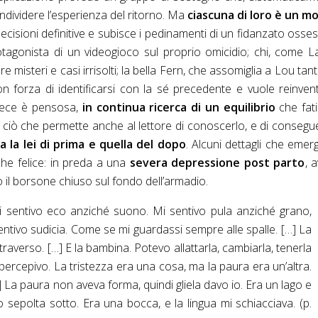
ondividere l’esperienza del ritorno. Ma
ciascuna di loro è un m
ecisioni definitive e subisce i pedinamenti di un fidanzato osses
otagonista di un videogioco sul proprio omicidio; chi, come L
ere misteri e casi irrisolti; la bella Fern, che assomiglia a Lou tan
n forza di identificarsi con la sé precedente e vuole reinvent
nvece è pensosa,
in continua ricerca di un equilibrio
che fat
 è ciò che permette anche al lettore di conoscerlo, e di conseg
ra la lei di prima e quella del dopo
. Alcuni dettagli che eme
che felice: in preda a una
severa depressione post parto
, 
 il borsone chiuso sul fondo dell’armadio.
 Mi sentivo eco anziché suono. Mi sentivo pula anziché grano,
sentivo sudicia. Come se mi guardassi sempre alle spalle. […] La
traverso. […] E la bambina. Potevo allattarla, cambiarla, tenerla
a percepivo. La tristezza era una cosa, ma la paura era un’altra.
 La paura non aveva forma, quindi gliela davo io. Era un lago e
 sepolta sotto. Era una bocca, e la lingua mi schiacciava. (p.