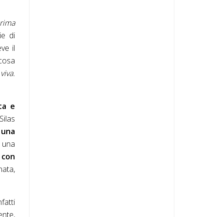
prima
ie di
ve il
 cosa
viva.
ta e
Silas
 una
n una
 con
nata,
fatti
ente,