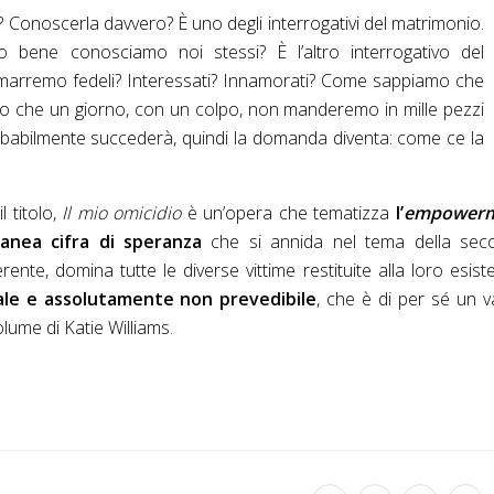
onoscerla davvero? È uno degli interrogativi del matrimonio.
nto bene conosciamo noi stessi? È l’altro interrogativo del
marremo fedeli? Interessati? Innamorati? Come sappiamo che
o che un giorno, con un colpo, non manderemo in mille pezzi
probabilmente succederà, quindi la domanda diventa: come ce la
 titolo,
Il mio omicidio
è un’opera che tematizza
l’
empower
anea cifra di speranza
che si annida nel tema della sec
rente, domina tutte le diverse vittime restituite alla loro esist
nale e assolutamente non prevedibile
, che è di per sé un v
lume di Katie Williams.