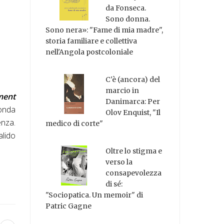
da Fonseca.
Sono donna.
Sono nera»: "Fame di mia madre",
storia familiare e collettiva
nell'Angola postcoloniale
C'è (ancora) del
marcio in
ment
Danimarca: Per
onda
Olov Enquist, "Il
enza.
medico di corte"
alido
Oltre lo stigma e
verso la
consapevolezza
di sé:
"Sociopatica. Un memoir" di
Patric Gagne