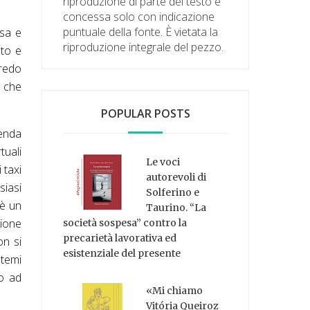
riproduzione di parte del testo è
concessa solo con indicazione
puntuale della fonte. È vietata la
rsa e
riproduzione integrale del pezzo.
nto e
rredo
, che
POPULAR POSTS
enda
tuali
Le voci
 taxi
autorevoli di
iasi
Solferino e
 è un
Taurino. “La
sione
società sospesa” contro la
precarietà lavorativa ed
on si
esistenziale del presente
 temi
no ad
«Mi chiamo
Vitória Queiroz