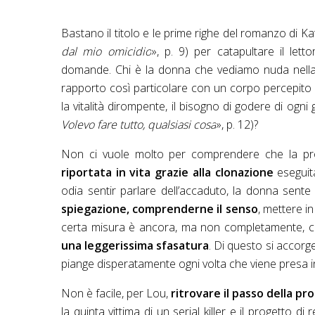
Bastano il titolo e le prime righe del romanzo di Kat
dal mio omicidio
», p. 9) per catapultare il letto
domande. Chi è la donna che vediamo nuda nella 
rapporto così particolare con un corpo percepito
la vitalità dirompente, il bisogno di godere di ogni 
Volevo fare tutto, qualsiasi cosa
», p. 12)?
Non ci vuole molto per comprendere che la pr
riportata in vita grazie alla clonazione
eseguit
odia sentir parlare dell’accaduto, la donna sent
spiegazione, comprenderne il senso
, mettere i
certa misura è ancora, ma non completamente, 
una leggerissima sfasatura
. Di questo si accorg
piange disperatamente ogni volta che viene presa i
Non è facile, per Lou,
ritrovare il passo della pr
la quinta vittima di un serial killer e il progetto