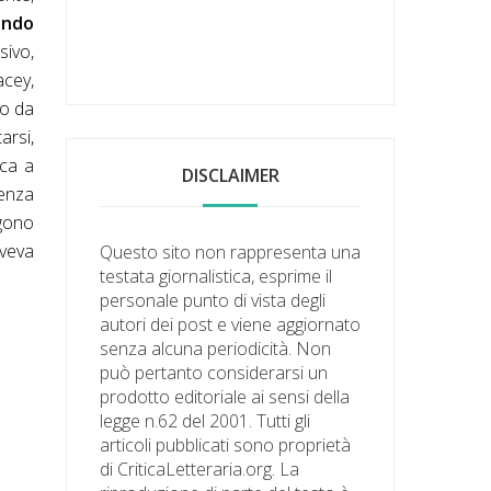
ondo
sivo,
acey,
to da
arsi,
ica a
DISCLAIMER
uenza
rgono
aveva
Questo sito non rappresenta una
testata giornalistica, esprime il
personale punto di vista degli
autori dei post e viene aggiornato
senza alcuna periodicità. Non
può pertanto considerarsi un
prodotto editoriale ai sensi della
legge n.62 del 2001. Tutti gli
articoli pubblicati sono proprietà
di CriticaLetteraria.org. La