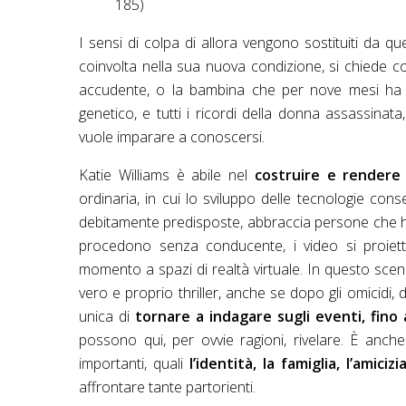
185)
I sensi di colpa di allora vengono sostituiti da q
coinvolta nella sua nuova condizione, si chiede 
accudente, o la bambina che per nove mesi ha cu
genetico, e tutti i ricordi della donna assassinata
vuole imparare a conoscersi.
Katie Williams è abile nel
costruire e rendere
ordinaria, in cui lo sviluppo delle tecnologie cons
debitamente predisposte, abbraccia persone che han
procedono senza conducente, i video si proiet
momento a spazi di realtà virtuale. In questo sce
vero e proprio thriller, anche se dopo gli omicidi,
unica di
tornare a indagare sugli eventi, fino
possono qui, per ovvie ragioni, rivelare. È anc
importanti, quali
l’identità, la famiglia, l’amiciz
affrontare tante partorienti.