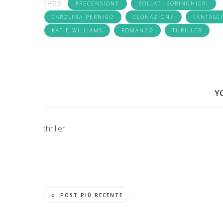
TAGS:
#RECENSIONE
BOLLATI BORINGHIERI
CAROLINA PERNIGO
CLONAZIONE
FANTASC
KATIE WILLIAMS
ROMANZO
THRILLER
Y
thriller
POST PIÙ RECENTE