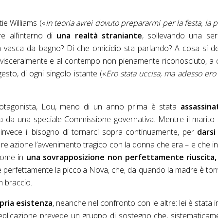
ie Williams («
In teoria avrei dovuto prepararmi per la festa, la 
re all’interno di
una realtà straniante
, sollevando una ser
vasca da bagno? Di che omicidio sta parlando? A cosa si de
 visceralmente e al contempo non pienamente riconosciuto, a
gesto, di ogni singolo istante («
Ero stata uccisa, ma adesso ero 
otagonista, Lou, meno di un anno prima è stata
assassina
a da una speciale Commissione governativa. Mentre il marito 
e invece il bisogno di tornarci sopra continuamente, per
darsi
n relazione l’avvenimento tragico con la donna che era – e che i
come in
una sovrapposizione non perfettamente riuscita,
e perfettamente la piccola Nova, che, da quando la madre è tor
n braccio.
opria esistenza
, neanche nel confronto con le altre: lei è stata in
 di replicazione prevede un gruppo di sostegno che, sistematicam