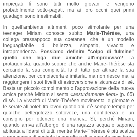
impiegati lì sono tutti molto giovani e vengono
probabilmente sotto-pagati, ma ai loro occhi quei primi
guadagni sono inestimabili.
In quell'ambiente altrimenti poco stimolante per una
teenager Miriam conosce subito
Marie-Thérèse
, una
collega pressappoco sua coetanea, che è un modello
ineguagliabile di bellezza, simpatia, vivacità e
intraprendenza.
Possiamo definire "colpo di fulmine"
quello che lega due amiche all'improvviso?
La
protagonista, quando scopre che anche Marie-Thérèse sta
cercando la sua complicità, fa di tutto per attirare la sua
attenzione, per compiacerla e imitarla, ma non riesce mai a
raggiungere i suoi livelli di estroversione e sicurezza di sé.
Basta un piccolo complimento o l'approvazione della nuova
amica perché Miriam si senta «
assurdamente fiera
» (p. 65)
di sé. La vivacità di Marie-Thérèse movimenta le giornate e
le serate all'hotel: tra lavori quotidiani, c'è sempre tempo per
qualche pettegolezzo sottovoce, una confidenza e un
consiglio per ottenere una mancia. Sì, perché Miriam,
quando arriva all'albergo, è una ragazza acqua e sapone,
abituata a fidarsi di tutti, mentre Marie-Thérèse è più scaltra