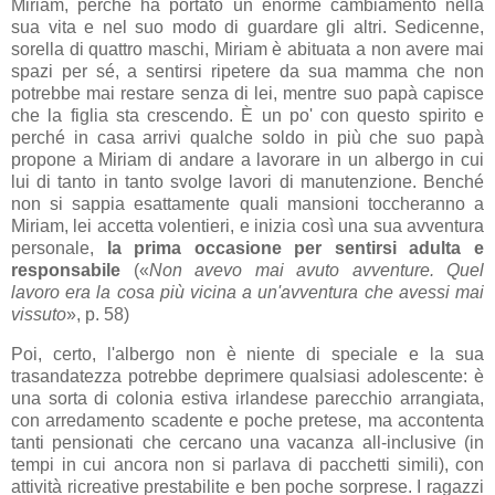
Miriam, perché ha portato un enorme cambiamento nella
sua vita e nel suo modo di guardare gli altri. Sedicenne,
sorella di quattro maschi, Miriam è abituata a non avere mai
spazi per sé, a sentirsi ripetere da sua mamma che non
potrebbe mai restare senza di lei, mentre suo papà capisce
che la figlia sta crescendo. È un po' con questo spirito e
perché in casa arrivi qualche soldo in più che suo papà
propone a Miriam di andare a lavorare in un albergo in cui
lui di tanto in tanto svolge lavori di manutenzione. Benché
non si sappia esattamente quali mansioni toccheranno a
Miriam, lei accetta volentieri, e inizia così una sua avventura
personale,
la prima occasione per sentirsi adulta e
responsabile
(«
Non avevo mai avuto avventure. Quel
lavoro era la cosa più vicina a un'avventura che avessi mai
vissuto
», p. 58)
Poi, certo, l'albergo non è niente di speciale e la sua
trasandatezza potrebbe deprimere qualsiasi adolescente: è
una sorta di colonia estiva irlandese parecchio arrangiata,
con arredamento scadente e poche pretese, ma accontenta
tanti pensionati che cercano una vacanza all-inclusive (in
tempi in cui ancora non si parlava di pacchetti simili), con
attività ricreative prestabilite e ben poche sorprese. I ragazzi