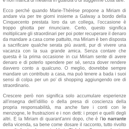
e non manca di metterla in guardia o di suggerirle cosa fare.
Ecco perché quando Marie-Thérèse propone a Miriam di
andare via per tre giorni insieme a Galway a bordo della
Cinquecento prestata loro da un collega, l'occasione è
troppo ghiotta per rinunciare. Certo, questo significa
moltiplicare gli straordinari per poi poter recuperare il denaro
da mandare a casa come pattuito, ma Miriam è ben disposta
a sacrificare qualche serata più avanti, pur di vivere una
vacanza con la sua grande amica. Senza contare che
questa è la prima occasione in cui Miriam sente di avere
denaro e di poterlo spendere per sé, senza dover rendere
davvero conto a qualcuno. O meglio, dovrebbe sempre
mandare un contributo a casa, ma può tenere a bada i suoi
sensi di colpa per un po' di shopping aggiungendo ore di
straordinario.
Crescere però non significa solo accumulare esperienze
all'insegna dell'idillio o della presa di coscienza della
propria responsabilità, ma anche fare i conti con le
menzogne, le frustrazioni e i non detti: i propri e quelli degli
altri. E la Miriam di quarant'anni dopo, che è l'
io narrante
della vicenda, sa bene come dosare il racconto, tutto rivolto