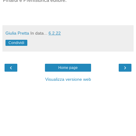
Finardi e Prehistorica editore.
Giulia Pretta
In data...
6.2.22
Condividi
‹
›
Home page
Visualizza versione web