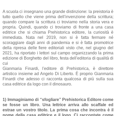
A scuola ci insegnano una grande distinzione: la preistoria è
tutto quello che viene prima dell'invenzione della scrittura;
quando compare la scrittura ci troviamo nella storia vera e
propria. Quindi, quando ci troviamo di fronte a una casa
editrice che si chiama Prehistorica editore, la curiosità è
immediata. Nata nel 2019, non si è fatta fermare né
scoraggiare dagli anni di pandemia e si è fatta promotrice
della ripresa delle fiere editoriali visto che, nel giugno del
2021, ha riportato i lettori sul campo organizzando la prima
edizione di Borghetto del libro, festa dell'editoria di qualità di
cui
Gianmaria Finardi, l'editore di Prehistorica, è direttore
artistico insieme ad Angelo Di Liberto. È proprio Gianmaria
Finardi che adesso ci racconta qualcosa di più sulla sua
casa editrice da logo con il dinosauro.
1) Immaginiamo di “sfogliare” Prehistorica Editore come
se fosse un libro. Una lettrice arriva allo scaffale ed
estrae un vostro titolo. La prima cosa che incontra è il
nome della casa editrice e il logo. Ci raccontate come