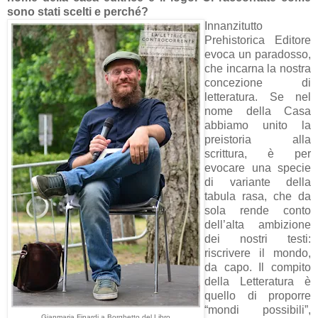
sono stati scelti e perché?
Innanzitutto
Prehistorica Editore
evoca un paradosso,
che incarna la nostra
concezione di
letteratura. Se nel
nome della Casa
abbiamo unito la
preistoria alla
scrittura, è per
evocare una specie
di variante della
tabula rasa, che da
sola rende conto
dell’alta ambizione
dei nostri testi:
riscrivere il mondo,
da capo. Il compito
della Letteratura è
quello di proporre
“mondi possibili”,
Gianmaria Finardi a Borghetto del Libro