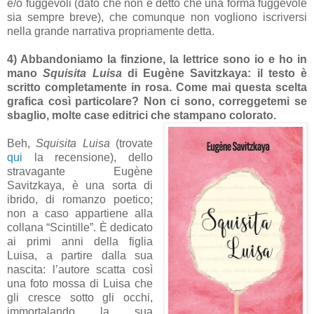
e/o fuggevoli (dato che non è detto che una forma fuggevole
sia sempre breve), che comunque non vogliono iscriversi
nella grande narrativa propriamente detta.
4) Abbandoniamo la finzione, la lettrice sono io e ho in
mano
Squisita Luisa
di Eugène Savitzkaya: il testo è
scritto completamente in rosa. Come mai questa scelta
grafica così particolare? Non ci sono, correggetemi se
sbaglio, molte case editrici che stampano colorato.
Beh,
Squisita Luisa
(trovate
qui
la recensione), dello
stravagante Eugène
Savitzkaya, è una sorta di
ibrido, di romanzo poetico;
non a caso appartiene alla
collana “Scintille”. È dedicato
ai primi anni della figlia
Luisa, a partire dalla sua
nascita: l’autore scatta così
una foto mossa di Luisa che
gli cresce sotto gli occhi,
immortalando la sua