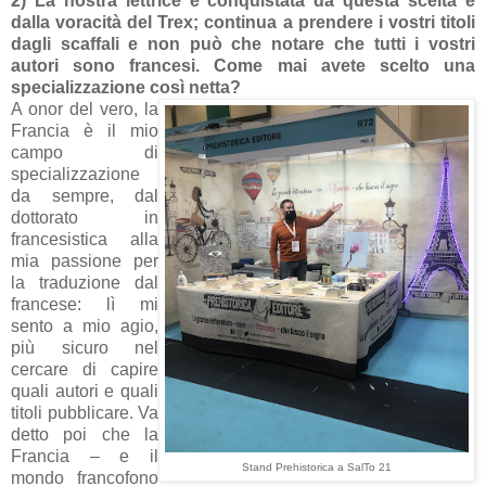
2) La nostra lettrice è conquistata da questa scelta e
dalla voracità del Trex; continua a prendere i vostri titoli
dagli scaffali e non può che notare che tutti i vostri
autori sono francesi. Come mai avete scelto una
specializzazione così netta?
A onor del vero, la
Francia è il mio
campo di
specializzazione
da sempre, dal
dottorato in
francesistica alla
mia passione per
la traduzione dal
francese: lì mi
sento a mio agio,
più sicuro nel
cercare di capire
quali autori e quali
titoli pubblicare. Va
detto poi che la
Francia – e il
Stand Prehistorica a SalTo 21
mondo francofono