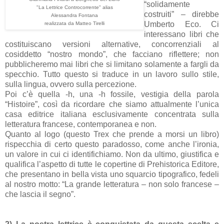
“solidamente
"La Lettrice Controcorrente" alias
costruiti” – direbbe
Alessandra Fontana
Umberto Eco. Ci
realizzata da Matteo Tirelli
interessano libri che
costituiscano versioni alternative, concorrenziali al
cosiddetto “nostro mondo”, che facciano riflettere; non
pubblicheremo mai libri che si limitano solamente a fargli da
specchio. Tutto questo si traduce in un lavoro sullo stile,
sulla lingua, ovvero sulla percezione.
Poi c’è quella -h, una -h fossile, vestigia della parola
“Histoire”, così da ricordare che siamo attualmente l’unica
casa editrice italiana esclusivamente concentrata sulla
letteratura francese, contemporanea e non.
Quanto al logo (questo Trex che prende a morsi un libro)
rispecchia di certo questo paradosso, come anche l’ironia,
un valore in cui ci identifichiamo. Non da ultimo, giustifica e
qualifica l’aspetto di tutte le copertine di Prehistorica Editore,
che presentano in bella vista uno squarcio tipografico, fedeli
al nostro motto: “La grande letteratura – non solo francese –
che lascia il segno”.