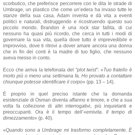
scorbutico, che preferisce percorrere con le dita le strade di
Umbrage, un plastico che come un’edera ha invaso tutte le
stanze della sua casa. Adam inventa e dà vita a eventi
politici e naturali, distruggendo e ricostruendo questo suo
piccolo mondo. Brandon è una rock star fallita, di cui
nessuno ha quasi più ricordo, che cerca in tutti i modi di
governare la sua vita, quella dove tutto è imprevedibile e
improvviso, dove ti ritrovi a dover amare ancora una donna
che in fin dei conti è la madre di tuo figlio, che nessuno
aveva messo in conto.
Ecco che arriva la telefonata del “
plot twist
”: «
Tuo fratello è
morto più o meno una settimana fa. Ho provato a contattare
chiunque potesse identificare il corpo
» (pp. 13 – 14).
È proprio in quel preciso istante che la domanda
esistenziale di Osman diventa affanno e timore, e che a sua
volta fa collezione di altri interrogativi, più inquietanti e
preoccupanti. Ora è il tempo dell’«
emivita. Il tempo di
dimezzamento
» (p. 40).
«
Quando sono a Umbrage mi trasformo completamente. È