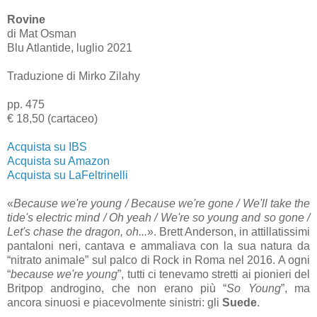
Rovine
di Mat Osman
Blu Atlantide, luglio 2021
Traduzione di Mirko Zilahy
pp. 475
€ 18,50 (cartaceo)
Acquista su IBS
Acquista su Amazon
Acquista su LaFeltrinelli
«
Because we're young / Because we're gone / We'll take the
tide's electric mind / Oh yeah / We're so young and so gone /
Let's chase the dragon, oh...
». Brett Anderson, in attillatissimi
pantaloni neri, cantava e ammaliava con la sua natura da
“nitrato animale” sul palco di Rock in Roma nel 2016. A ogni
“
because we're young
”, tutti ci tenevamo stretti ai pionieri del
Britpop androgino, che non erano più “
So Young
”, ma
ancora sinuosi e piacevolmente sinistri: gli
Suede
.