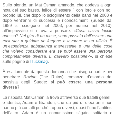
Sullo sfondo, un Mat Osman ammodo, che godeva a ogni
nota del suo basso, felice di essere lì con loro e con noi,
proprio lui, che dopo lo scioglimento della band nel 2003 e
dopo vent’anni di successi e riconoscimenti (Suede dal
1989 si sciolgono nel 2003, per riunirsi nel 2010),
all’improvviso si ritrova a pensare: «
Cosa cazzo faccio
adesso? Nel giro di un mese, sono passato dall’essere una
rock star a guidare un furgone e lavorare in un ufficio. È
un’esperienza abbastanza interessante e una delle cose
che volevo considerare era se puoi essere una persona
completamente diversa. È davvero possibile?
», si chiede
sulle pagine di
Huckmag
.
È esattamente da questa domanda che bisogna partire per
penetrare
Rovine
(The Ruins), romanzo d’esordio del
bassista degli Suede:
si può essere una persona
diversa?
La risposta Mat Osman la trova attraverso due fratelli gemelli
e identici, Adam e Brandon, che da più di dieci anni non
hanno più contatti perché troppo diversi, quasi l’uno l’antitesi
dell’altro. Adam è un comunissimo sfigato, solitario e