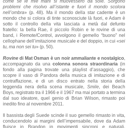
come se le mie mani si muovessero da sole. Sorgono
problemi che risolvo all’istante e fuori il mondo scolora
nell’ombra
» (p. 48). Ma il mondo della star cadente è un
mondo che si colora di tinte sconosciute là fuori, e Adam è
sotto il controllo della vita lasciata a metà dal defunto
fratello: la bella Rae, il piccolo Robin e le rovine di una
band, i Remote/Control, avvolgono il gemello “buono” nel
cellophane dell’imitazione musicale e del doppio, in cui «
sei
tu, ma non sei tu
» (p. 50).
Rovine
di Mat Osman è un noir ammaliante e nostalgico
,
accompagnato da una
colonna sonora straordinaria
(in
fondo alla pagina trovate una playlist d’assaggio), che
scopre il vaso di Pandora della musica di imitazione e di
contraffazione, e di un disco entrato nella storia della
leggenda nera della scena musicale,
Smile
, dei Beach
Boys, registrato tra il 1966 e il 1967 ma mai portato a termina
dal suo ideatore, quel genio di Brian Wilson, rimasto poi
inedito fino al novembre 2011.
Il bassista degli Suede scinde il suo gemello rimasto in vita,
conducendolo ai margini dell’impensabile, dove da Adam
fluisce in Brandon in movimenti sincroni e naturali,