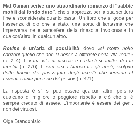
Mat Osman scrive uno straordinario romanzo di “sabbie
mobili dal fondo duro”
, che si apprezza per la sua scrittura
fine e sconsiderata quanto basta. Un libro che si gode per
l’assenza di ciò che è stato, una sorta di fantasma che
imperversa nelle atmosfere della rinascita involontaria in
qualcos'altro, in qualcun altro.
Rovine
è un’aria di possibilità
, dove «
si mette nelle
canzoni quello che non si riesce a ottenere nella vita reale
»
(p. 214). È «
una vita di piccole e costanti sconfitte, di rari
trionfi
» (p. 276). È «
un disco bianco tra gli abeti, scolpito
dalle tracce del passaggio degli uccelli che termina al
risveglio delle persone del posto
» (p. 321).
La risposta è sì, si può essere qualcun altro, persino
qualcuno di migliore o peggiore rispetto a ciò che si è
sempre creduto di essere. L’importante è essere dei geni,
non dei virtuosi.
Olga Brandonisio