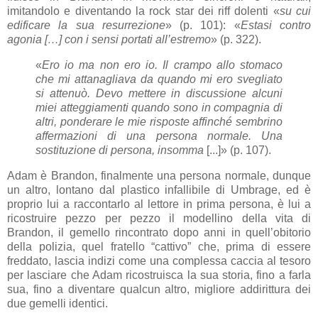
imitandolo e diventando la rock star dei riff dolenti «
su cui
edificare la sua resurrezione
» (p. 101): «
Estasi contro
agonia […] con i sensi portati all’estremo
» (p. 322).
«
Ero io ma non ero io. Il crampo allo stomaco
che mi attanagliava da quando mi ero svegliato
si attenuò. Devo mettere in discussione alcuni
miei atteggiamenti quando sono in compagnia di
altri, ponderare le mie risposte affinché sembrino
affermazioni di una persona normale. Una
sostituzione di persona, insomma
[...]» (p. 107).
Adam è Brandon, finalmente una persona normale, dunque
un altro, lontano dal plastico infallibile di Umbrage, ed è
proprio lui a raccontarlo al lettore in prima persona, è lui a
ricostruire pezzo per pezzo il modellino della vita di
Brandon, il gemello rincontrato dopo anni in quell’obitorio
della polizia, quel fratello “cattivo” che, prima di essere
freddato, lascia indizi come una complessa caccia al tesoro
per lasciare che Adam ricostruisca la sua storia, fino a farla
sua, fino a diventare qualcun altro, migliore addirittura dei
due gemelli identici.