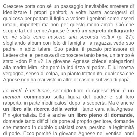
Crescere porta con sé un passaggio inevitabile: smettere di
idealizzare i propri genitori; a volte basta accorgersi di
qualcosa per portare il figlio a vedere i genitori come esseri
umani, imperfetti ma non per questo meno amati. Ciò che
scopre la tredicenne Agnese è però
un segreto deflagrante
ed
«
è stato come nascere una seconda volta
» (p. 27)
:
sfogliando album con foto di famiglia, la ragazza vede suo
padre in abito talare. Suo padre, il pacato professore di
Lettere che lei pensava di conoscere tanto bene, un tempo è
stato «don Pini»? La giovane Agnese chiede spiegazioni
alla madre Mira, che però la indirizza al padre. E lui mostra
vergogna, senso di colpa, un pianto trattenuto, qualcosa che
Agnese non ha mai visto in altre occasioni sul viso di papà.
La verità è un fuoco
, secondo libro di Agnese Pini, è
un
memoir
commosso
sulla figura del padre e sul loro
rapporto, in parte modificatosi dopo la scoperta. Ma è anche
un libro alla ricerca della verità
, tanto cara alla Agnese
Pini-giornalista. Ed è anche
un libro pieno di domande
,
domande tanto difficili da porre al proprio genitore, domande
che mettono in dubbio qualsiasi cosa, persino la legittimità
di porle. Ecco perché la giovane Agnese nei ventisei anni