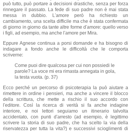
può tutto, può portare a decisioni drastiche, senza per forza
rinnegare il passato. La fede di suo padre non è mai stata
messa in dubbio. L'amore però ha richiesto un
cambiamento, una scelta difficile ma che è stata confermata
di giorno in giorno da tante altre forme d'amore: quello verso
i figli, ad esempio, ma anche l'amore per Mira.
Eppure Agnese continua a porsi domande e ha bisogno di
indagare a fondo anche le difficoltà che le comporta
scriverne:
Come puoi dire qualcosa per cui non possiedi le
parole? La voce mi era rimasta annegata in gola,
la testa vuota. (p. 37)
Ecco perché un percorso di psicoterapia la può aiutare a
rimettere in ordine i pensieri, ma anche a vincere il blocco
della scrittura, che mette a rischio il suo accordo con
l'editore. Così la ricerca di verità si fa anche indagine
interiore, e noi lettori seguiamo un itinerario talvolta
accidentato, con punti d'arresto (ad esempio, è legittimo
scrivere la storia di suo padre, che ha scelto la via della
riservatezza per tutta la vita?) e successivi scioglimenti di