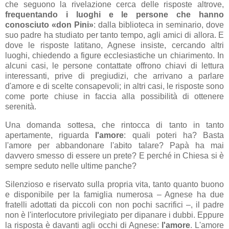
che seguono la rivelazione cerca delle risposte altrove,
frequentando i luoghi e le persone che hanno
conosciuto «don Pini»
: dalla biblioteca in seminario, dove
suo padre ha studiato per tanto tempo, agli amici di allora. E
dove le risposte latitano, Agnese insiste, cercando altri
luoghi, chiedendo a figure ecclesiastiche un chiarimento. In
alcuni casi, le persone contattate offrono chiavi di lettura
interessanti, prive di pregiudizi, che arrivano a parlare
d'amore e di scelte consapevoli; in altri casi, le risposte sono
come porte chiuse in faccia alla possibilità di ottenere
serenità.
Una domanda sottesa, che rintocca di tanto in tanto
apertamente, riguarda
l'amore
: quali poteri ha? Basta
l'amore per abbandonare l'abito talare? Papà ha mai
davvero smesso di essere un prete? E perché in Chiesa si è
sempre seduto nelle ultime panche?
Silenzioso e riservato sulla propria vita, tanto quanto buono
e disponibile per la famiglia numerosa – Agnese ha due
fratelli adottati da piccoli con non pochi sacrifici –, il padre
non è l'interlocutore privilegiato per dipanare i dubbi. Eppure
la risposta è davanti agli occhi di Agnese:
l'amore
. L'amore