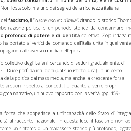
mo, spesso condannato in nome dell’unità, viene così ril
. Non l’ostacolo, ma uno dei segreti della ricchezza italiana.
 del
fascismo
, il “
cuore oscuro d’Italia”
,
citando lo storico Tho
n’aberrazione politica o un periodo storico da condannare, 
 profondo di potere e di identità
collettiva. Zoja indaga 
 ha portato ai vertici del comando dell’Italia unita in quel vent
propaganda attraverso i media dell’epoca
collettivo degli italiani, cercando di sedurli gradualmente, di
 Duce partì da intuizioni (dal suo istinto, dirà). In un certo
a della politica dai mass media, ma anche la crescente forza
te ai suoni, rispetto ai concetti. […] quanto ai veri e propri
gma narrativo, un nuovo rapporto con la verità. (pp. 459-
a forza che sopperisce a un’incapacità dello Stato di integr
nuità al racconto nazionale. In questa luce, il fascismo non a
come un sintomo di un malessere storico più profondo, legato