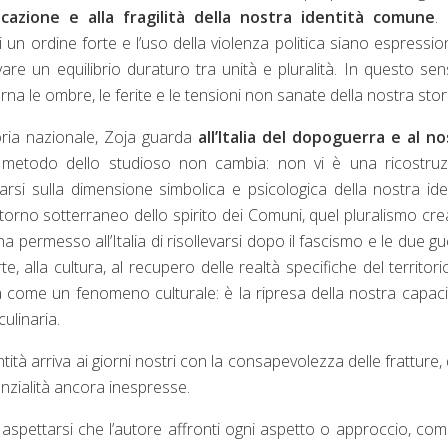
ficazione e alla fragilità della nostra identità comune
.
di un ordine forte e l’uso della violenza politica siano espressio
ovare un equilibrio duraturo tra unità e pluralità. In questo sens
a le ombre, le ferite e le tensioni non sanate della nostra stor
oria nazionale, Zoja guarda
all’Italia del dopoguerra e al n
l metodo dello studioso non cambia: non vi è una ricostru
arsi sulla dimensione simbolica e psicologica della nostra ide
orno sotterraneo dello spirito dei Comuni, quel pluralismo cre
ha permesso all’Italia di risollevarsi dopo il fascismo e le due gu
rte, alla cultura, al recupero delle realtà specifiche del territori
ta come un fenomeno culturale: è la ripresa della nostra capaci
ulinaria.
tità arriva ai giorni nostri con la consapevolezza delle fratture, 
nzialità ancora inespresse.
aspettarsi che l’autore affronti ogni aspetto o approccio, co