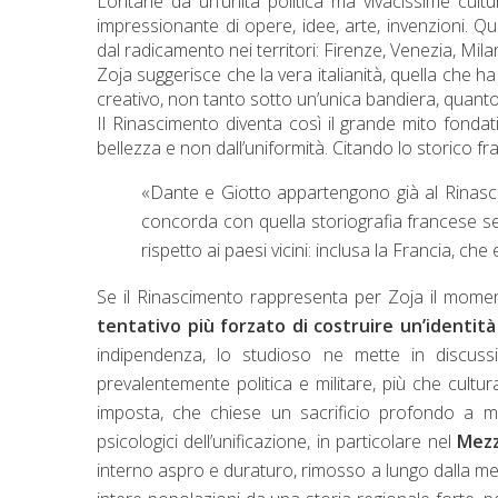
Lontane da un’unità politica ma vivacissime cultu
impressionante di opere, idee, arte, invenzioni. Q
dal radicamento nei territori: Firenze, Venezia, Mil
Zoja suggerisce che la vera italianità, quella che h
creativo, non tanto sotto un’unica bandiera, quanto i
Il Rinascimento diventa così il grande mito fondativ
bellezza e non dall’uniformità. Citando lo storico fr
«Dante e Giotto appartengono già al Rinas
concorda con quella storiografia francese sec
rispetto ai paesi vicini: inclusa la Francia, che
Se il Rinascimento rappresenta per Zoja il moment
tentativo più forzato di costruire un’identità
indipendenza, lo studioso ne mette in discussion
prevalentemente politica e militare, più che cult
imposta, che chiese un sacrificio profondo a mili
psicologici dell’unificazione, in particolare nel
Mezz
interno aspro e duraturo, rimosso a lungo dalla me