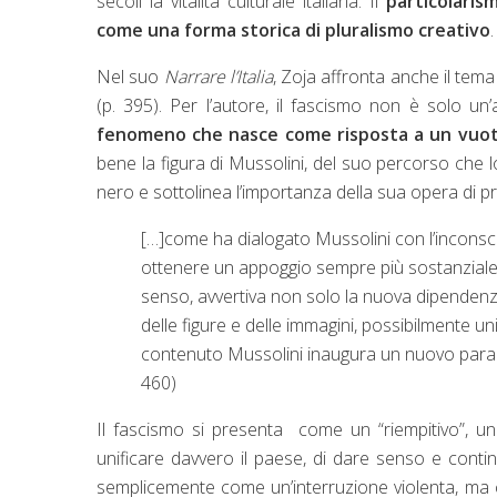
secoli la vitalità culturale italiana. Il
particolaris
come una forma storica di pluralismo creativo
Nel suo
Narrare l’Italia
, Zoja affronta anche il tema
(p. 395). Per l’autore, il fascismo non è solo u
fenomeno che nasce come risposta a un vuoto
bene la figura di Mussolini, del suo percorso che lo
nero e sottolinea l’importanza della sua opera di 
[…]come ha dialogato Mussolini con l’inconscio 
ottenere un appoggio sempre più sostanziale? Il
senso, avvertiva non solo la nuova dipendenz
delle figure e delle immagini, possibilmente uni
contenuto Mussolini inaugura un nuovo paradi
460)
Il fascismo si presenta come un “riempitivo”, un
unificare davvero il paese, di dare senso e conti
semplicemente come un’interruzione violenta, ma 