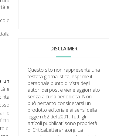
ntità
rtà e
ico e
dalla
DISCLAIMER
Questo sito non rappresenta una
testata giornalistica, esprime il
e un
personale punto di vista degli
rtà e
autori dei post e viene aggiornato
senza alcuna periodicità. Non
pinta
può pertanto considerarsi un
pesso
prodotto editoriale ai sensi della
ali e
legge n.62 del 2001. Tutti gli
litto
articoli pubblicati sono proprietà
to di
di CriticaLetteraria.org. La