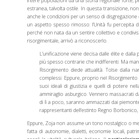
intere popolazioni da una storia regionale forte, p
estranea, talvolta ostile. In questa transizione, no
anche le condizioni per un senso di disgregazione e
un aspetto spesso rimosso: l’Unità fu percepita d
perché non nata da un sentire collettivo e condivis
risorgimentale, arrivò a riconoscerlo.
L’unificazione viene decisa dalle élite e dall
più spesso contrarie che indifferenti. Ma manca
Risorgimento diede attualità. Tolse dalla n
complessi. Eppure, proprio nel Risorgimento la 
suoi ideali di giustizia e quelli di potere nel
ammiraglio asburgico. Vennero massacrati dai 
di lì a poco, saranno ammazzati dai piemont
rappresentanti dell’estinto Regno Borbonico, s
Eppure, Zoja non assume un tono nostalgico o meram
fatta di autonomie, dialetti, economie locali, patr