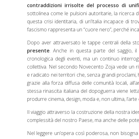
contraddizioni irrisolte del processo di uni
sottolinea come le pulsioni autoritarie, la ricerca 
questa crisi identitaria, di un’Italia incapace di tr
fascismo rappresenta un “cuore nero”, perché incarn
Dopo aver attraversato le tappe centrali della st
presente
. Anche in questa parte del saggio, i
cronologica degli eventi, ma un continuo interrog
collettiva. Nel secondo Novecento Zoja vede un rit
e radicato nei territori che, senza grandi proclami, 
grazie alla forza diffusa delle comunità locali, all’a
stessa rinascita italiana del dopoguerra viene let
produrre cinema, design, moda e, non ultima, l’arte c
Il viaggio attraverso la costruzione della nostra iden
complessità del nostro Paese, ma anche delle pote
Nel leggere un’opera così poderosa, non bisogna 