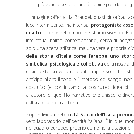
più varie: quella italiana è la più splendente. (p
L’immagine offerta da Braudel, quasi pittorica, racch
luce intermittente, ma intensa:
protagonista assol
in altri
– come nel tempo che stiamo vivendo. È propr
intellettuali italiani contemporanei, cerca di ind
solo una scelta stilistica, ma una vera e propria dic
della storia d’Italia come farebbe uno stor
simbolica, psicologica e collettiva
della nostra ide
è piuttosto un vero racconto impresso nel nostro DNA
anticipa allora il tono e il metodo del saggio: n
costruito (e continuiamo a costruire) l’idea di “
all’autore, di quel filo narrativo che unisce le di
cultura e la nostra storia.
Zoja individua nelle
città-Stato dell’Italia preuni
vero laboratorio dell’identità italiana. È in quel 
nel quadro europeo proprio come nella citazione ini