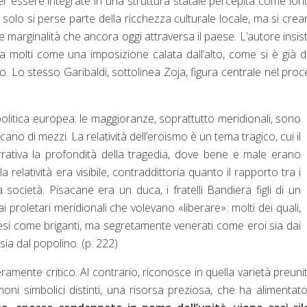
er essere integrate in una struttura statale percepita come lon
n solo si perse parte della ricchezza culturale locale, ma si cre
 marginalità che ancora oggi attraversa il paese. L’autore insis
a molti come una imposizione calata dall’alto, come si è già d
o. Lo stesso Garibaldi, sottolinea Zoja, figura centrale nel pro
a politica europea: le maggioranze, soprattutto meridionali, sono
no di mezzi. La relatività dell’eroismo è un tema tragico, cui il
arrativa la profondità della tragedia, dove bene e male erano
relatività era visibile, contraddittoria quanto il rapporto tra i
la società. Pisacane era un duca, i fratelli Bandiera figli di un
proletari meridionali che volevano «liberare»: molti dei quali,
esi come briganti, ma segretamente venerati come eroi sia dai
ia dal popolino. (p. 222)
ente critico. Al contrario, riconosce in quella varietà preunit
imoni simbolici distinti, una risorsa preziosa, che ha alimentat