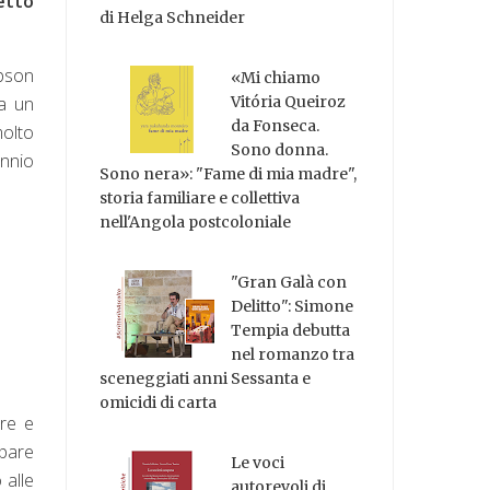
etto
di Helga Schneider
mpson
«Mi chiamo
ma un
Vitória Queiroz
da Fonseca.
molto
Sono donna.
ennio
Sono nera»: "Fame di mia madre",
storia familiare e collettiva
nell'Angola postcoloniale
"Gran Galà con
Delitto": Simone
Tempia debutta
nel romanzo tra
sceneggiati anni Sessanta e
omicidi di carta
are e
ppare
Le voci
 alle
autorevoli di