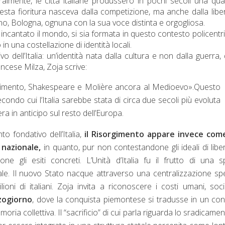
ralmente, le città italiane produssero in pochi secoli una qua
uesta fioritura nasceva dalla competizione, ma anche dalla libe
ano, Bologna, ognuna con la sua voce distinta e orgogliosa.
a incantato il mondo, si sia formata in questo contesto policentr
n una costellazione di identità locali.
o dell’Italia: un’identità nata dalla cultura e non dalla guerra, 
ancese Milza, Zoja scrive:
cimento, Shakespeare e Molière ancora al Medioevo».Questo
ondo cui l’Italia sarebbe stata di circa due secoli più evoluta
 era in anticipo sul resto dell’Europa.
o fondativo dell’Italia,
il Risorgimento appare invece com
 nazionale,
in quanto, pur non contestandone gli ideali di libe
e gli esiti concreti. L’Unità d’Italia fu il frutto di una s
urale. Il nuovo Stato nacque attraverso una centralizzazione s
oni di italiani.
Zoja invita a riconoscere i costi umani, soci
ogiorno
, dove la conquista piemontese si tradusse in un conf
moria collettiva.
Il “sacrificio” di cui parla riguarda lo sradicamen