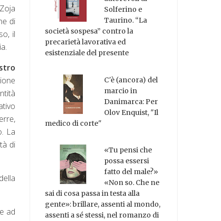
Zoja
Solferino e
ne di
Taurino. “La
società sospesa” contro la
o, il
precarietà lavorativa ed
ia.
esistenziale del presente
ostro
zione
C'è (ancora) del
marcio in
ntità
Danimarca: Per
ativo
Olov Enquist, "Il
erre,
medico di corte"
o. La
tà di
«Tu pensi che
possa essersi
fatto del male?»
della
«Non so. Che ne
sai di cosa passa in testa alla
gente»: brillare, assenti al mondo,
me ad
assenti a sé stessi, nel romanzo di