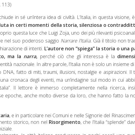
. 113)
iude in sé un’intera idea di civiltà. L’Italia, in questa visione, 
uta in certi momenti della storia, silenziosa o contraddit
io questa luce che Luigi Zoja, uno dei più rilevanti psicoanali
agare nel suo poderoso saggio
Narrare l’Italia.
Già il titolo non tr
hiarazione di intenti.
L’autore non “spiega” la storia o una 
ico, ma la
narra
,
perché ciò che gli interessa è la
dimens
ntità nazionale. In altre parole, l’Italia non è solo un insieme di f
, fatto di miti, traumi, illusioni, nostalgie e aspirazioni. Il t
on una cronaca degli eventi, ma un’indagine sul modo in cui ab
Italia”. Il lettore è immerso completamente nella ricerca, in
verse epoche, anche molto diverse da loro, che hanno fatto la n
taria
, e in particolare nei Comuni e nelle Signorie del Rinasciment
momento storico, non nel
Risorgimento
, che l’Italia “splende” da
ziale.