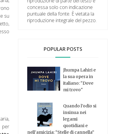
tana,
riproduzione di parte del testo è
concessa solo con indicazione
arono
puntuale della fonte. È vietata la
te su
riproduzione integrale del pezzo.
etto,
cesso
POPULAR POSTS
Jhumpa Lahiri e
la sua opera in
italiano: "Dove
mi trovo"
Quando l’odio si
insinua nei
aria,
legami
quotidiani e
o per
nell’amicizia: “Stelle di cannella”