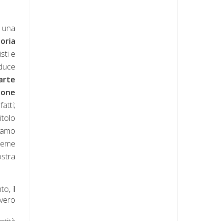
è una
toria
sti e
aduce
parte
ione
atti;
itolo
biamo
sieme
ostra
o, il
vvero