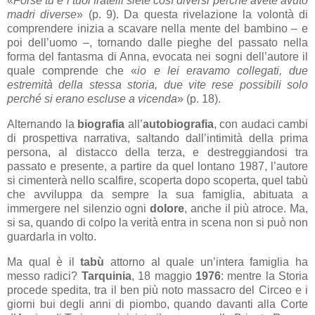
«
Forse tu e i tuoi fratelli siete così diversi perché avete avuto
madri diverse
» (p. 9). Da questa rivelazione la volontà di
comprendere inizia a scavare nella mente del bambino – e
poi dell’uomo –, tornando dalle pieghe del passato nella
forma del fantasma di Anna, evocata nei sogni dell’autore il
quale comprende che «
io e lei eravamo collegati, due
estremità della stessa storia, due vite rese possibili solo
perché si erano escluse a vicenda
» (p. 18).
Alternando la
biografia
all’
autobiografia
, con audaci cambi
di prospettiva narrativa, saltando dall’intimità della prima
persona, al distacco della terza, e destreggiandosi tra
passato e presente, a partire da quel lontano 1987, l’autore
si cimenterà nello scalfire, scoperta dopo scoperta, quel tabù
che avviluppa da sempre la sua famiglia, abituata a
immergere nel silenzio ogni
dolore
, anche il più atroce. Ma,
si sa, quando di colpo la verità entra in scena non si può non
guardarla in volto.
Ma qual è il
tabù
attorno al quale un’intera famiglia ha
messo radici?
Tarquinia
, 18 maggio
1976
: mentre la Storia
procede spedita, tra il ben più noto massacro del Circeo e i
giorni bui degli anni di piombo, quando davanti alla Corte