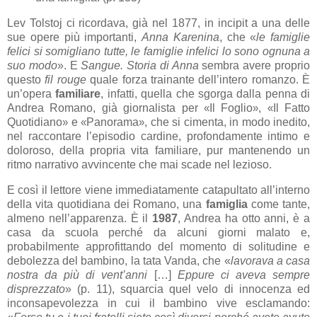
Lev Tolstoj ci ricordava, già nel 1877, in incipit a una delle
sue opere più importanti,
Anna Karenina
, che «
le famiglie
felici si somigliano tutte, le famiglie infelici lo sono ognuna a
suo modo
». E
Sangue. Storia di Anna
sembra avere proprio
questo
fil rouge
quale forza trainante dell’intero romanzo. È
un’opera
familiare
, infatti, quella che sgorga dalla penna di
Andrea Romano, già giornalista per
Il Foglio
,
Il Fatto
«
»
«
Quotidiano
e
Panorama
, che si cimenta, in modo inedito,
»
«
»
nel raccontare l’episodio cardine, profondamente intimo e
doloroso, della propria vita familiare, pur mantenendo un
ritmo narrativo avvincente che mai scade nel lezioso.
E così il lettore viene immediatamente catapultato all’interno
della vita quotidiana dei Romano, una
famiglia
come tante,
almeno nell’apparenza. È il
1987
, Andrea ha otto anni, è a
casa da scuola perché da alcuni giorni malato e,
probabilmente approfittando del momento di solitudine e
debolezza del bambino, la tata Vanda, che «
lavorava a casa
nostra da più di vent’anni
[…]
Eppure ci aveva sempre
disprezzato
» (p. 11), squarcia quel velo di innocenza ed
inconsapevolezza in cui il bambino vive esclamando: