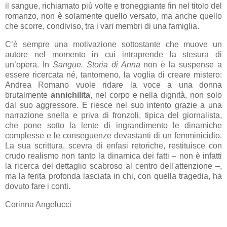
il sangue, richiamato più volte e troneggiante fin nel titolo del
romanzo, non è solamente quello versato, ma anche quello
che scorre, condiviso, tra i vari membri di una famiglia.
C’è sempre una motivazione sottostante che muove un
autore nel momento in cui intraprende la stesura di
un’opera. In
Sangue. Storia di Anna
non è la suspense a
essere ricercata né, tantomeno, la voglia di creare mistero:
Andrea Romano vuole ridare la voce a una donna
brutalmente
annichilita
, nel corpo e nella dignità, non solo
dal suo aggressore. E riesce nel suo intento grazie a una
narrazione snella e priva di fronzoli, tipica del giornalista,
che pone sotto la lente di ingrandimento le dinamiche
complesse e le conseguenze devastanti di un femminicidio.
La sua scrittura, scevra di enfasi retoriche, restituisce con
crudo realismo non tanto la dinamica dei fatti – non è infatti
la ricerca del dettaglio scabroso al centro dell'attenzione –,
ma la ferita profonda lasciata in chi, con quella tragedia, ha
dovuto fare i conti.
Corinna Angelucci