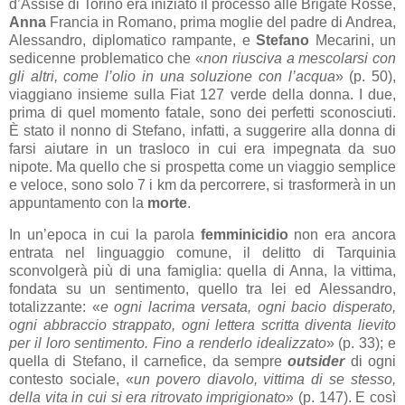
d’Assise di Torino era iniziato il processo alle Brigate Rosse,
Anna
Francia in Romano, prima moglie del padre di Andrea,
Alessandro, diplomatico rampante, e
Stefano
Mecarini, un
sedicenne problematico che «
non riusciva a mescolarsi con
gli altri, come l’olio in una soluzione con l’acqua
» (p. 50),
viaggiano insieme sulla Fiat 127 verde della donna. I due,
prima di quel momento fatale, sono dei perfetti sconosciuti.
È stato il nonno di Stefano, infatti, a suggerire alla donna di
farsi aiutare in un trasloco in cui era impegnata da suo
nipote. Ma quello che si prospetta come un viaggio semplice
e veloce, sono solo 7 i km da percorrere, si trasformerà in un
appuntamento con la
morte
.
In un’epoca in cui la parola
femminicidio
non era ancora
entrata nel linguaggio comune, il delitto di Tarquinia
sconvolgerà più di una famiglia: quella di Anna, la vittima,
fondata su un sentimento, quello tra lei ed Alessandro,
totalizzante: «
e ogni lacrima versata, ogni bacio disperato,
ogni abbraccio strappato, ogni lettera scritta diventa lievito
per il loro sentimento. Fino a renderlo idealizzato
» (p. 33); e
quella di Stefano, il carnefice, da sempre
outsider
di ogni
contesto sociale, «
un povero diavolo, vittima di se stesso,
della vita in cui si era ritrovato imprigionato
» (p. 147). E così