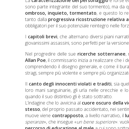
La
caratterizzazione del personaggio
è forse ecc
sono parte integrante del suo tormento), ma da qu
ombroso, inquieto, tormentato
, e questo lo re
tanto dalla
progressiva ricostruzione relativa 
obbligatori per il suo potenziale reintegro nelle forz
I
capitoli brevi
, che alternano diversi piani narrat
giovanissimi assassini, sono perfetti per la versione
Nel progredire delle sue
ricerche sotterranee
,
Allan Poe
, il commissario inizia a realizzare che i
comprendendo il disegno generale, e come il buratt
stragi, sempre più violente e sempre più organizzat
Il
canto degli innocenti violati e traditi
, sia que
loro mani sanguinarie, gli urla nelle orecchie e lo
quando il suo distintivo gli è stato sottratto.
L’indagine che lo avvicina al
cuore oscuro della v
stesso
, del proprio passato accidentato, nei sentimen
muove viene
contrapposto
, a livello narrativo, il
l
speranze
», che insegue «
un bene superiore
»: vuol
percorso di educazione al male
a cui sono sottopos