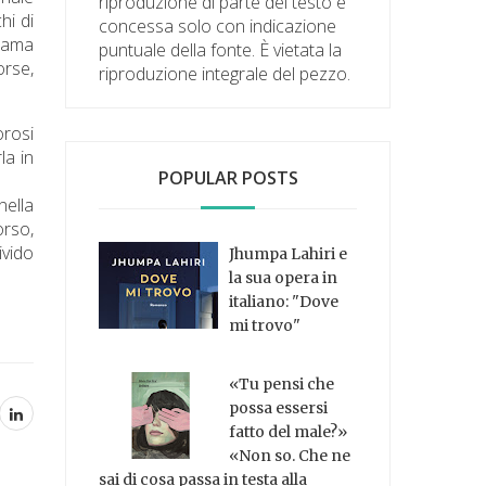
riproduzione di parte del testo è
hi di
concessa solo con indicazione
trama
puntuale della fonte. È vietata la
orse,
riproduzione integrale del pezzo.
orosi
la in
POPULAR POSTS
nella
orso,
ivido
Jhumpa Lahiri e
la sua opera in
italiano: "Dove
mi trovo"
«Tu pensi che
possa essersi
fatto del male?»
«Non so. Che ne
sai di cosa passa in testa alla