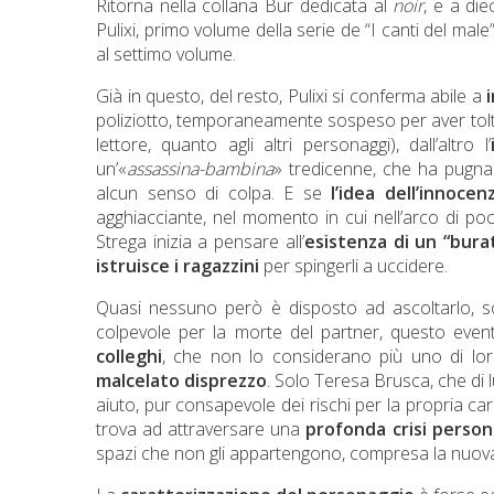
Ritorna nella collana Bur dedicata al
noir
, e a die
Pulixi, primo volume della serie de “I canti del mal
al settimo volume.
Già in questo, del resto, Pulixi si conferma abile a
i
poliziotto, temporaneamente sospeso per aver tolto 
lettore, quanto agli altri personaggi), dall’altro l’
un’«
assassina-bambina
» tredicenne, che ha pugnal
alcun senso di colpa. E se
l’idea dell’innocen
agghiacciante, nel momento in cui nell’arco di poc
Strega inizia a pensare all’
esistenza di un “bura
istruisce i ragazzini
per spingerli a uccidere.
Quasi nessuno però è disposto ad ascoltarlo, s
colpevole per la morte del partner, questo eve
colleghi
, che non lo considerano più uno di lo
malcelato disprezzo
. Solo Teresa Brusca, che di l
aiuto, pur consapevole dei rischi per la propria car
trova ad attraversare una
profonda crisi person
spazi che non gli appartengono, compresa la nuova 