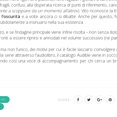
 fragili, confusi, alla disperata ricerca di punti di riferimento, caric
ronte a scoppiare da un momento all’altro
»). Vito riconosce la 
l’oscurità
e a volte ancora ci si dibatte. Anche per questo, f
a subdolamente a insinuarsi nella sua esistenza.
, e se l’indagine principale viene infine risolta – non senza dol
onti a essere ripresi e annodati nel volume successivo (ne par
 non l’unico, dei motivi per cui è facile lasciarsi coinvolgere 
la serie attraverso l’audiolibro, il catalogo Audible viene in socc
rendo così una voce di accompagnamento per chi cerca un br
ERO
SHARE: