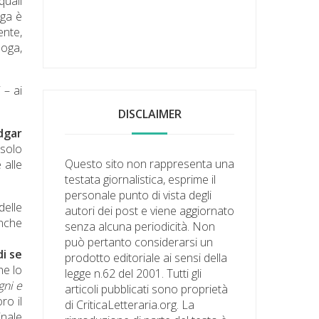
quali
ega è
ente,
loga,
 – ai
DISCLAIMER
dgar
 solo
Questo sito non rappresenta una
 alle
testata giornalistica, esprime il
personale punto di vista degli
delle
autori dei post e viene aggiornato
anche
senza alcuna periodicità. Non
può pertanto considerarsi un
i se
prodotto editoriale ai sensi della
he lo
legge n.62 del 2001. Tutti gli
gni e
articoli pubblicati sono proprietà
ro il
di CriticaLetteraria.org. La
minale