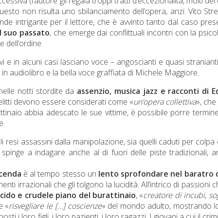
essiva (l’autore gli regala troppi tratti d’eccezionalità, molti dei 
esto non risulta uno sbilanciamento dell’opera, anzi. Vito Str
nde intrigante per il lettore, che è avvinto tanto dal caso pres
al suo passato
, che emerge dai conflittuali incontri con la psico
e dell’ordine.
ivi e in alcuni casi lasciano voce – angoscianti e quasi stranianti
 in audiolibro e la bella voce graffiata di Michele Maggiore.
 nelle notti stordite da
assenzio, musica jazz e racconti di E
 delitti devono essere considerati come «
un’opera collettiva
», che
inaio abbia adescato le sue vittime, è possibile porre termine
e.
lli resi assassini dalla manipolazione, sia quelli caduti per colpa 
 spinge a indagare anche al di fuori delle piste tradizionali, 
icenda
è al tempo stesso un
lento sprofondare nel baratro d
ti irrazionali che gli tolgono la lucidità. All’intrico di passioni c
ucido e crudele piano del burattinaio
, «
creatore di incubi, so
e «
risvegliare le […] coscienze
» del mondo adulto, mostrando lo
ti i loro figli, i loro pazienti, i loro ragazzi. I giovani a cui il cri