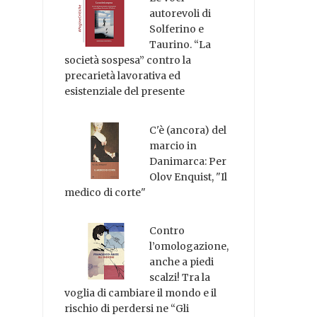
autorevoli di
Solferino e
Taurino. “La
società sospesa” contro la
precarietà lavorativa ed
esistenziale del presente
C'è (ancora) del
marcio in
Danimarca: Per
Olov Enquist, "Il
medico di corte"
Contro
l’omologazione,
anche a piedi
scalzi! Tra la
voglia di cambiare il mondo e il
rischio di perdersi ne “Gli