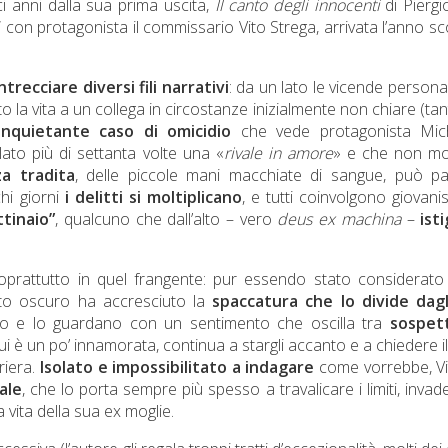
ci anni dalla sua prima uscita,
Il canto degli innocenti
di Piergi
e” con protagonista il commissario Vito Strega, arrivata l’anno s
ntrecciare diversi fili narrativi
: da un lato le vicende personal
la vita a un collega in circostanze inizialmente non chiare (tan
inquietante caso di omicidio
che vede protagonista Mich
ato più di settanta volte una «
rivale in amore
» e che non mo
za tradita
, delle piccole mani macchiate di sangue, può pa
hi giorni
i delitti si moltiplicano
, e tutti coinvolgono giovanis
ttinaio”
, qualcuno che dall’alto – vero
deus ex machina
–
ist
oprattutto in quel frangente: pur essendo stato considerat
nto oscuro ha accresciuto la
spaccatura che lo divide dagl
ro e lo guardano con un sentimento che oscilla tra
sospet
ui è un po’ innamorata, continua a stargli accanto e a chiedere i
riera.
Isolato e impossibilitato a indagare
come vorrebbe, Vi
ale
, che lo porta sempre più spesso a travalicare i limiti, inva
vita della sua ex moglie.