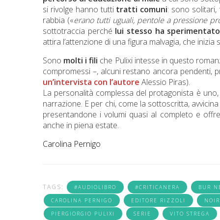
si rivolge hanno tutti
tratti comuni
: sono solitari,
rabbia («
erano tutti uguali, pentole a pressione p
sottotraccia perché
lui stesso ha sperimentato 
attira l’attenzione di una figura malvagia, che inizi
Sono
molti i fili
che Pulixi intesse in questo romanzo
compromessi –, alcuni restano ancora pendenti, pr
un’intervista con l’autore
Alessio Piras).
La personalità complessa del protagonista è uno, ma
narrazione. E per chi, come la sottoscritta, avvicina 
presentandone i volumi quasi al completo e off
anche in piena estate.
Carolina Pernigo
TAGS:
#AUDIOLIBRO
#CRITICANERA
BUR N
CAROLINA PERNIGO
EDITORE RIZZOLI
NOIR
PIERGIORGIO PULIXI
SERIE
VITO STREGA