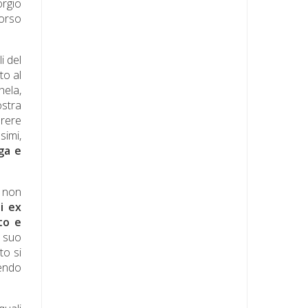
orgio
corso
i del
to al
ela,
stra
rere
simi,
iga e
o non
i ex
to e
l suo
to si
dendo