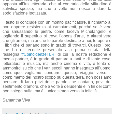
opposta all’ira letteraria, che al contrario della vilitudine è
salvifica spesso, ma che a volte non riesce a dare la
soddisfazione ipotizzata.
Il testo si conclude con un monito pacificatore, il richiamo al
non opporre resistenza ai cambiamenti, perché se è vero
che smussando le pietre, come faceva Michelangelo, e
togliendo il superfluo si trova l’opera d’arte, è altresì vero
che gli amori, ma anche le parole destinate a noi, le opere e
i libri che ci parlano sono in grado di trovarci. Questo libro,
che ho di recente presentato alla prima serata della
rassegna
#CoincidenzeTLR
, di cui la nostra redazione è
media partner, è in grado di parlare a tanti e di tante cose,
letteratura e musica, ma anche cinema e vita, e tenta di
ammonirci su ciò che i vari secoli hanno insegnato all’uomo:
comunque vogliamo condurre questo, viaggio verso il
compimento del nostro scopo su questa terra, non possiamo
pensare di farlo privi delle parole che contano, privi del
sentimento d’amore, che a volte è deludente e in fin dei conti
non spiega nulla, ma è l’unica strada verso la felicità.
Samantha Viva