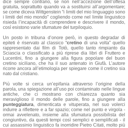
dice sempre contrario, se non nell’accezione dell’offesa
gratuita, soprattutto quando va a sostituirsi all’argomentare;
se come diceva Wittgenstein “i limiti del mio linguaggio sono
i limiti del mio mondo” cogliendo come nel limite linguistico
risieda l’incapacità di comprendere e descrivere il mondo,
così esistono varie sfumature del turpiloquio.
Un posto in tribuna d’onore però, in questo degradar di
epiteti è riservato al classico “
cretino
di una volta” quello
rappresentato dai film di Totò, quello tanto rimpianto da
Sciascia o classificato a più riprese dia libri di Fruttero e
Lucentini, fino a giungere alla figura popolare del buon
cretino siciliano, che ha il suo antenato in Giufà. L’autore
ricorre ancora all’etimologia per spiegare come il cretino sia
nato dal cristiano.
Più volte si cerca un’epifania attraverso l’origine della
parola, una spiegazione all’uso poi contaminato nelle lingue
antiche, che ci mostrano con chiarezza quanto sia
meraviglioso il mondo delle parole, fino a giungere alla
punteggiatura
, dimenticata e vituperata, nel suo volerci
indurre a riflettere e a far spazio; come nel punto e virgola -
ormai avvelenato, insieme alla sfumatura possibilista del
congiuntivo, da questi tempi così semplici e semplificati - il
cui assassinio linguistico fa inorridire Pietro Citati, molto più