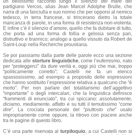
un bellissimo racconto lungo
Il silenzio del mare
del
partigiano Vercos, alias Jean Marcel Adolphe Brulle, che
narra di una fanciulla e suo nonno che per opporsi al nemico
tedesco, in terra francese, si trincerano dietro la totale
mancanza di parole, in una forma di resistenza non-violenta.
E infine c’è il silenzio d’amore, quello che fa dubitare di tutto,
che porta ad una forma di follia e gelosia senza pari,
distruttivo e tirannico; analogo a quello vissuto da Robert de
Saint-Loup nella Recherche proustiana.
Se poi passiamo dalla parte delle parole ecco una sezione
dedicata alle
storture linguistiche
, come l’eufemismo, nato
per “proteggerci” da dure verità e, oggi più che mai, troppo
“politicamente corretto”; Castelli ne fa un elenco
spassosissimo, ad esempio a proposito delle espressioni
che hanno sostituito l’espressione relativa a qualcuno che “è
morto”. Per non parlare del totalitarismo dell’aggettivo
“importante” o degli intercalari, che la linguistica definisce
“frammenti di enunciato”, tra cui spiccano:
assolutamente,
diciamo, mediamente, affatto
e su tutti il temutissimo “
come
dire
”. La crociata personale del “
piuttosto che
” usato
impropriamente come oppure, la ritrovo con piacere anche
tra le pagine di questo libro.
C’è una parte riservata al
turpiloquio
, a cui Castelli non si