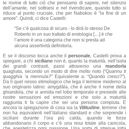
le rovine di tutto ciò che pensiamo di sapere, nel silenzio
dell’amante, nel sottrarsi e nel rivendicare, quando tutto si
riduce al punto cruciale, che per Nabokov è “la fine di un
amore”. Quindi, ci dice Castelli:
“Se c’è qualcosa di sicuro - lo dirà lo stesso De
Roberto in un suo trattato di erotologia […] è che
l’amore è una categoria che non si presta ad
alcuna assertività definitoria.
E se il discorso tocca anche il
personale
, Castelli prova a
spiegare, a chi
siciliano
non è, quanto la maturità, nell’isola
dei grandi contrasti, passi attraverso una
mandorla
quagliata, secondo un modo di dire molto noto (“Q
uannu ti
quagghia ‘a mennula?”
Equivalente a: “Quando cresci?”).
Da lì quel nesso etimologico che lega il termine moderno al
suo originario latino: amygdăla, che è anche il nome della
ghiandola, che si annida nel lobo temporale e presiede alle
nostre sensazioni ed emozioni e che solo a maturità
raggiunta ti fa capire che sei una persona compiuta. E
ancora la spiegazione di cosa sia la
Vilitudine
, termine che
non ha equivalenti nell’italiano standard e che sorprende i
siciliani durante l’ora più calda, quando le forze
abbandonano il corpo e c’è una resa totale alla canicola,
che anestetizza ogni passione. Una sorta di strenue lotta