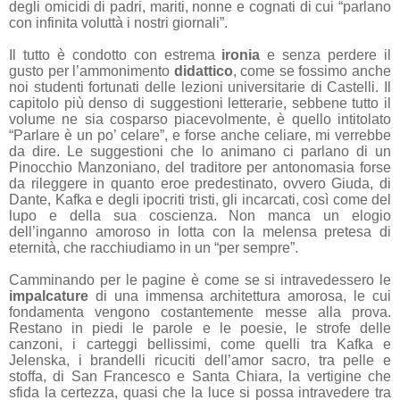
degli omicidi di padri, mariti, nonne e cognati di cui “parlano
con infinita voluttà i nostri giornali”.
Il tutto è condotto con estrema
ironia
e senza perdere il
gusto per l’ammonimento
didattico
, come se fossimo anche
noi studenti fortunati delle lezioni universitarie di Castelli. Il
capitolo più denso di suggestioni letterarie, sebbene tutto il
volume ne sia cosparso piacevolmente, è quello intitolato
“Parlare è un po’ celare”, e forse anche celiare, mi verrebbe
da dire. Le suggestioni che lo animano ci parlano di un
Pinocchio Manzoniano, del traditore per antonomasia forse
da rileggere in quanto eroe predestinato, ovvero Giuda, di
Dante, Kafka e degli ipocriti tristi, gli incarcati, così come del
lupo e della sua coscienza. Non manca un elogio
dell’inganno amoroso in lotta con la melensa pretesa di
eternità, che racchiudiamo in un “per sempre”.
Camminando per le pagine è come se si intravedessero le
impalcature
di una immensa architettura amorosa, le cui
fondamenta vengono costantemente messe alla prova.
Restano in piedi le parole e le poesie, le strofe delle
canzoni, i carteggi bellissimi, come quelli tra Kafka e
Jelenska, i brandelli ricuciti dell’amor sacro, tra pelle e
stoffa, di San Francesco e Santa Chiara, la vertigine che
sfida la certezza, quasi che la luce si possa intravedere tra