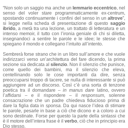
“Non solo un saggio ma anche un
lemmario eccentrico
, nel
senso del voler stare programmaticamente ex-centrum,
spostando continuamente i confini del senso in un
altrove
”,
si legge nella scheda di presentazione di questo
saggio
ibrido
, a metà tra una lezione, un trattato di letteratura e un
intenso memoir, il tutto con l’ironia geniale di chi si diletta,
insegnandoci a sentire le parole e le idee; le stesse che
spiegano il mondo e collegano l’intuito all’intento.
Sembrerà forse strano che in un libro sull’amore e che vuole
indirizzarci verso un’architettura del fare dicendo, la prima
sezione sia dedicata al
silenzio
. Non il silenzio che punisce,
come quello dei bambini, ma il silenzio che eleva,
centellinando solo le cose importanti da dire, senza
preoccuparsi troppo di tacere, se nulla di interessante si può
aggiungere ad un discorso. Così c’è una sorta di tenzone
poetica tra il domandare –
in manus dare
latino, ovvero
l’affidarsi – e il rispondere – il
responsum
, solenne
consacrazione che un padre chiedeva fiducioso prima di
dare la figlia data in
sponsa.
Da qui nasce l’idea di stimare
le parole, pesarle in base a ciò che dicono e a coloro a cui
sono destinate. Forse per questo la parte della sintassi che
è il motore dell’intera frase è il
verbo
, ciò che in principio era
Dio stesso.