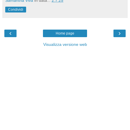
Samantha Viva
In data...
2.7.25
Condividi
‹
›
Home page
Visualizza versione web