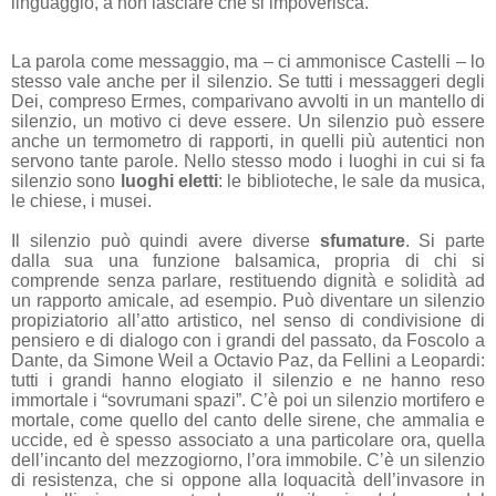
linguaggio, a non lasciare che si impoverisca.
La parola come messaggio, ma – ci ammonisce Castelli – lo
stesso vale anche per il silenzio. Se tutti i messaggeri degli
Dei, compreso Ermes, comparivano avvolti in un mantello di
silenzio, un motivo ci deve essere. Un silenzio può essere
anche un termometro di rapporti, in quelli più autentici non
servono tante parole. Nello stesso modo i luoghi in cui si fa
silenzio sono
luoghi eletti
: le biblioteche, le sale da musica,
le chiese, i musei.
Il silenzio può quindi avere diverse
sfumature
. Si parte
dalla sua una funzione balsamica, propria di chi si
comprende senza parlare, restituendo dignità e solidità ad
un rapporto amicale, ad esempio. Può diventare un silenzio
propiziatorio all’atto artistico, nel senso di condivisione di
pensiero e di dialogo con i grandi del passato, da Foscolo a
Dante, da Simone Weil a Octavio Paz, da Fellini a Leopardi:
tutti i grandi hanno elogiato il silenzio e ne hanno reso
immortale i “sovrumani spazi”. C’è poi un silenzio mortifero e
mortale, come quello del canto delle sirene, che ammalia e
uccide, ed è spesso associato a una particolare ora, quella
dell’incanto del mezzogiorno, l’ora immobile. C’è un silenzio
di resistenza, che si oppone alla loquacità dell’invasore in