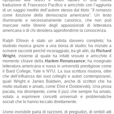
traduzione di Francesco Pacifico e arricchito con l’aggiunta
di un saggio inedito dell’autore stesso dal titolo "
Il romanzo
come funzione della democrazia americana"
. Un testo
illuminante e necessariamente canonico, che non può
mancare nelle librerie degli appassionati di letteratura
americana o di chi desidera approfondirne la conoscenza.
Ralph Ellison è stato un artista davvero completo; ha
studiato musica grazie a una borsa di studio; ha iniziato a
scrivere racconti perché incoraggiato, tra gli altri, da
Richard
Wright
, insieme al quale ha infatti vissuto e arricchito il
momento chiave della
Harlem Renaissance
; ha insegnato
letteratura americana e russa in università prestigiose come
il Bard College, Yale e NYU. La sua scrittura risuona, oltre
che dell'influenza dei suoi colleghi e autori contemporanei,
quali Wright e James Baldwin, anche di scrittori che ha
molto studiato e amato, come Eliot e Dostoevskij. Una prosa
pacata, ma dirompente, come il jazz che sempre ha amato,
votata a esprimere concetti universali e problematiche
sociali che lo hanno toccato direttamente.
Uomo invisibile
parla di razzismi, di pregiudizi, di orribili atti