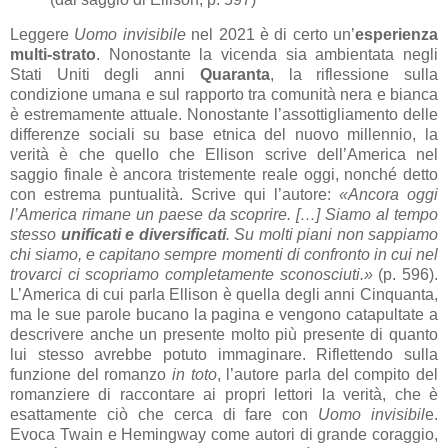
Leggere
Uomo invisibile
nel 2021 è di certo un’
esperienza
multi-strato
. Nonostante la vicenda sia ambientata negli
Stati Uniti degli anni
Quaranta
, la riflessione sulla
condizione umana e sul rapporto tra comunità nera e bianca
è estremamente attuale. Nonostante l’assottigliamento delle
differenze sociali su base etnica del nuovo millennio, la
verità è che quello che Ellison scrive dell’America nel
saggio finale è ancora tristemente reale oggi, nonché detto
con estrema puntualità. Scrive qui l’autore:
«Ancora oggi
l’America rimane un paese da scoprire. […] Siamo al tempo
stesso
unificati e diversificati
. Su molti piani non sappiamo
chi siamo, e capitano sempre momenti di confronto in cui nel
trovarci ci scopriamo completamente sconosciuti.»
(p. 596).
L’America di cui parla Ellison è quella degli anni Cinquanta,
ma le sue parole bucano la pagina e vengono catapultate a
descrivere anche un presente molto più presente di quanto
lui stesso avrebbe potuto immaginare. Riflettendo sulla
funzione del romanzo
in toto
, l’autore parla del compito del
romanziere di raccontare ai propri lettori la verità, che è
esattamente ciò che cerca di fare con
Uomo invisibil
e.
Evoca Twain e Hemingway come autori di grande coraggio,