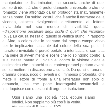
manipolatori e discriminatori; ma racconta anche di quel
senso di identità che è profondamente universale e che nel
romanzo viene affrontato da un protagonista (naturalmente)
senza nome. Da subito, costui, che è anche il narratore della
vicenda, attacca rivolgendosi direttamente al lettore,
invitandolo nel suo mondo di invisibilità, quella
«disposizione peculiare degli occhi di quelli che incontro»
(p. 7). La causa stessa di questo si verifica quindi in rapporto
all’Altro, a coloro che lo scartano dal proprio campo visivo
per le implicazioni assunte dal colore della sua pelle. Il
narratore invisibile è perciò portato a interfacciarsi con tutta
una serie di avvenimenti e scelte che lo spingono contro la
sua stessa natura di invisibile, contro la visione cieca e
ossimorica che i bianchi suoi contemporanei portano avanti
senza mettere in discussione alcunché. Da qui si dirama un
dramma denso, ricco di eventi e di immensa profondità, che
mette il lettore di fronte a una letteratura non solo di
denuncia, ma che pone interrogativi sostanziali e
interloquisce con questioni di urgente risoluzione.
Oggi siamo una società ricca eppure siamo
infelici. Non sappiamo più cos’è la verità.
(dal saggio di Ellison, p. 597)