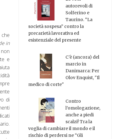
autorevoli di
Solferino e
Taurino. “La
società sospesa” contro la
precarietà lavorativa ed
o che
esistenziale del presente
e in
 non
C'è (ancora) del
lte e
marcio in
aiuta
Danimarca: Per
idità
Olov Enquist, "Il
mpre
medico di corte"
mente
vo di
Contro
menti
l’omologazione,
anche a piedi
icati
scalzi! Tra la
ario.
voglia di cambiare il mondo e il
tutte
rischio di perdersi ne “Gli