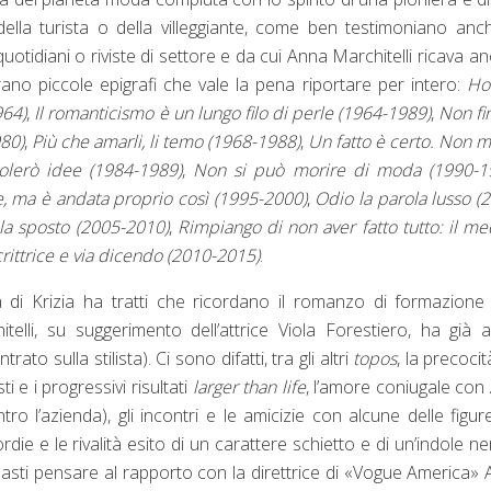
della turista o della villeggiante, come ben testimoniano anc
quotidiani o riviste di settore e da cui Anna Marchitelli ricava an
mbrano piccole epigrafi che vale la pena riportare per intero:
Ho
964)
,
Il romanticismo è un lungo filo di perle (1964-1989)
,
Non fi
980)
,
Più che amarli, li temo (1968-1988)
,
Un fatto è certo. Non 
molerò idee (1984-1989)
,
Non si può morire di moda (1990-1
ale, ma è andata proprio così (1995-2000)
,
Odio la parola lusso (
n la sposto (2005-2010)
,
Rimpiango di non aver fatto tutto: il me
scrittrice e via dicendo (2010-2015)
.
ta di Krizia ha tratti che ricordano il romanzo di formazione
lli, su suggerimento dell’attrice Viola Forestiero, ha già 
o sulla stilista). Ci sono difatti, tra gli altri
topos
, la precocit
i e i progressivi risultati
larger than life
, l’amore coniugale con
o l’azienda), gli incontri e le amicizie con alcune delle figur
cordie e le rivalità esito di un carattere schietto e di un’indole n
 (basti pensare al rapporto con la direttrice di «Vogue America»