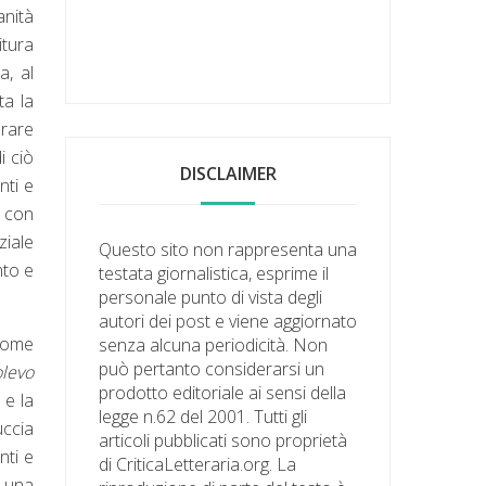
anità
itura
a, al
ta la
brare
i ciò
DISCLAIMER
nti e
, con
ziale
Questo sito non rappresenta una
nto e
testata giornalistica, esprime il
personale punto di vista degli
autori dei post e viene aggiornato
 come
senza alcuna periodicità. Non
può pertanto considerarsi un
olevo
prodotto editoriale ai sensi della
 e la
legge n.62 del 2001. Tutti gli
uccia
articoli pubblicati sono proprietà
nti e
di CriticaLetteraria.org. La
i una