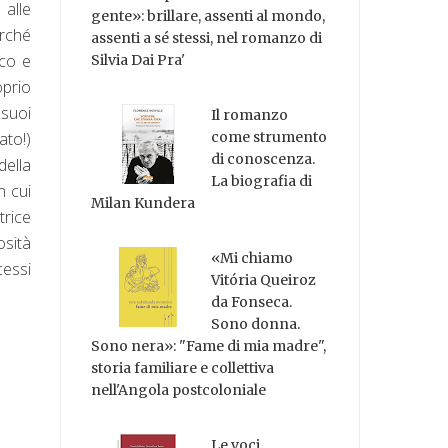
 alle
gente»: brillare, assenti al mondo,
erché
assenti a sé stessi, nel romanzo di
ico e
Silvia Dai Pra'
oprio
 suoi
Il romanzo
ato!)
come strumento
di conoscenza.
della
La biografia di
n cui
Milan Kundera
trice
osità
«Mi chiamo
cessi
Vitória Queiroz
da Fonseca.
Sono donna.
Sono nera»: "Fame di mia madre",
storia familiare e collettiva
nell'Angola postcoloniale
Le voci