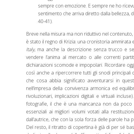
sempre con emozione. E sempre ne ho ricevut
sentimento che arriva diretto dalla bellezza, d
40-41).
Breve nella misura ma non riduttivo nel contenuto
è stato il regno di Krizia: una cronistoria ammirata
Italy
, ma anche la descrizione senza trucco e 
vendere l’anima al mercato o alle correnti part
dichiarazioni scomode e impopolari. Ricordare oggi l
così anche a ripercorrere tutti gli snodi principal
che cosa abbia significato avventurarsi in que
nell’impresa della convivenza armonica ed equilib
rivoluzionari, implicazioni digitali e virtuali inclu
fotografie, il che è una mancanza non da poco da
essenziali ai migliori volumi votati alla restitu
dall’autrice, che con la sola forza delle parole ha
Del resto, il ritratto di copertina è già di per sé