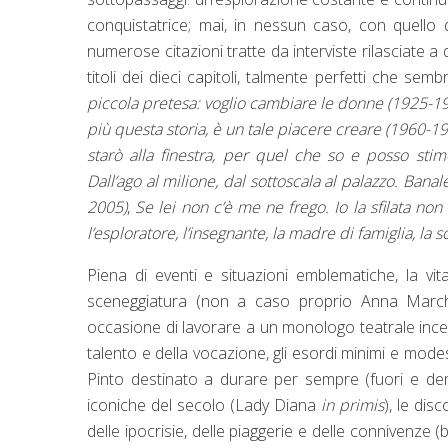
conquistatrice; mai, in nessun caso, con quello 
numerose citazioni tratte da interviste rilasciate a 
titoli dei dieci capitoli, talmente perfetti che se
piccola pretesa: voglio cambiare le donne (1925-1
più questa storia, è un tale piacere creare (1960-1
starò alla finestra, per quel che so e posso sti
Dall’ago al milione, dal sottoscala al palazzo. Ban
2005)
,
Se lei non c’è me ne frego. Io la sfilata no
l’esploratore, l’insegnante, la madre di famiglia, la 
Piena di eventi e situazioni emblematiche, la vi
sceneggiatura (non a caso proprio Anna Marchite
occasione di lavorare a un monologo teatrale incentrat
talento e della vocazione, gli esordi minimi e modest
Pinto destinato a durare per sempre (fuori e dentr
iconiche del secolo (Lady Diana
in primis
), le dis
delle ipocrisie, delle piaggerie e delle connivenze