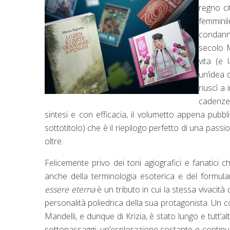
regno ci
femminil
condanna
secolo M
vita (e 
un’idea 
riuscì a
cadenze 
sintesi e con efficacia, il volumetto appena pubbl
sottotitolo) che è il riepilogo perfetto di una pas
oltre.
Felicemente privo dei toni agiografici e fanatici
anche della terminologia esoterica e del formula
essere eterna
è un tributo in cui la stessa vivacità 
personalità poliedrica della sua protagonista. Un
Mandelli, e dunque di Krizia, è stato lungo e tutt’a
sottopassaggi: un’esplorazione costante e continu