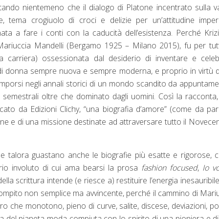
tando nientemeno che il dialogo di Platone incentrato sulla v
e, tema crogiuolo di croci e delizie per un’attitudine imper
ta a fare i conti con la caducità dell’esistenza. Perché Krizi
ariuccia Mandelli (Bergamo 1925 – Milano 2015), fu per tut
la carriera) ossessionata dal desiderio di inventare e cele
di donna sempre nuova e sempre moderna, e proprio in virtù d
 imporsi negli annali storici di un mondo scandito da appuntame
semestrali oltre che dominato dagli uomini. Così la racconta
icato da Edizioni Clichy, “una biografia d’amore” (come da par
sione e di una missione destinate ad attraversare tutto il Novece
 che talora guastano anche le biografie più esatte e rigorose,
rio involuto di cui ama bearsi la prosa
fashion focused
,
Io v
della scrittura intende (e riesce a) restituire l’energia inesauribile
 compito non semplice ma avvincente, perché il cammino di Mari
ltro che monotono, pieno di curve, salite, discese, deviazioni, po
a del pianeta moda compiuta con lo spirito di una pioniera e d