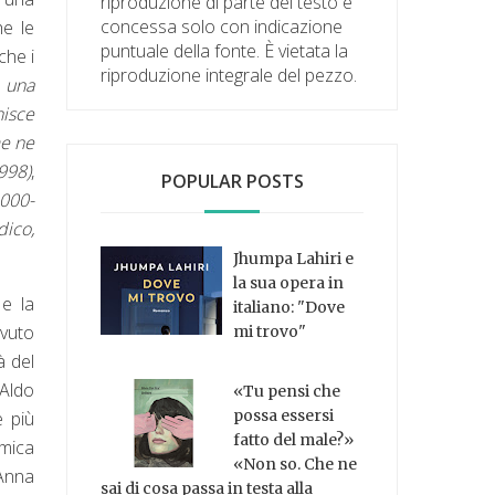
riproduzione di parte del testo è
concessa solo con indicazione
he le
puntuale della fonte. È vietata la
che i
riproduzione integrale del pezzo.
 una
nisce
me ne
998)
,
POPULAR POSTS
2000-
dico,
Jhumpa Lahiri e
la sua opera in
 e la
italiano: "Dove
avuto
mi trovo"
à del
 Aldo
«Tu pensi che
possa essersi
e più
fatto del male?»
emica
«Non so. Che ne
 Anna
sai di cosa passa in testa alla