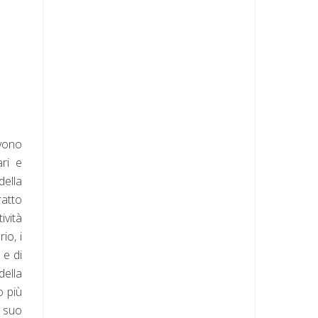
ivono
ri e
della
ratto
ività
io, i
 e di
della
o più
l suo