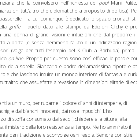
nziaria che la coinvolsero nell’inchiesta del
pool
Mani Pulite,
razioni tutt’altro che diplomatiche a proposito di politica). P
 passerelle – a cui comunque è dedicato lo spazio cronachist
della
griffe
– quello dato alle stampe da Edizioni Clichy è pr
 una donna di grandi visioni e intuizioni che dal proporre i
ta a porta (e senza nemmeno l’aiuto di un indirizzario ragion
essori (valga per tutti l’esempio del K Club a Barbuda) prima 
tico
on line
. Proprio per questo sono così efficaci le parole co
ito della sorella Giancarla e padre dell’amatissima nipote e at
arole che lasciano intuire un mondo interiore di fantasia e curi
 tutt’altro che assuefatte all’evasione in dimensioni elitarie di ec
ti a un muro, per rubarne il colore di anni di intemperie, di
nchiglie dai bianchi innocenti, dai rosa impudichi. L’ho
zo di stoffa consumato dai secoli, chiedere alla pittura, alla
rola, il mistero della loro resistenza al tempo. Ne ho ammirato il
lenta ogni tradizione e sconvolge ogni regola. Sempre con stile,