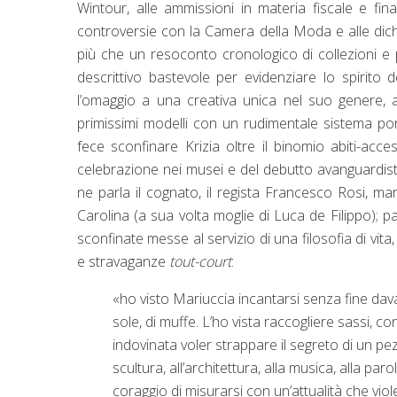
Wintour, alle ammissioni in materia fiscale e fina
controversie con la Camera della Moda e alle dichia
più che un resoconto cronologico di collezioni e
descrittivo bastevole per evidenziare lo spirito 
l’omaggio a una creativa unica nel suo genere, a
primissimi modelli con un rudimentale sistema por
fece sconfinare Krizia oltre il binomio abiti-acc
celebrazione nei musei e del debutto avanguardis
ne parla il cognato, il regista Francesco Rosi, mar
Carolina (a sua volta moglie di Luca de Filippo); p
sconfinate messe al servizio di una filosofia di vita,
e stravaganze
tout-court
:
«ho visto Mariuccia incantarsi senza fine davan
sole, di muffe. L’ho vista raccogliere sassi, co
indovinata voler strappare il segreto di un pez
scultura, all’architettura, alla musica, alla pa
coraggio di misurarsi con un’attualità che vio