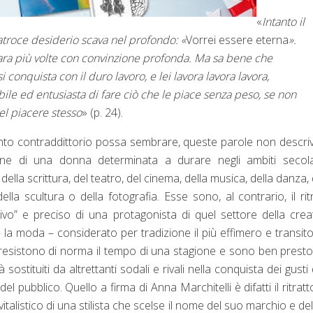
«
Intanto il
atroce desiderio scava nel profondo: «
Vorrei essere eterna
».
ara più volte con convinzione profonda. Ma sa bene che
si conquista con il duro lavoro, e lei lavora lavora lavora,
bile ed entusiasta di fare ciò che le piace senza peso, se non
el piacere stesso
» (p. 24).
to contraddittorio possa sembrare, queste parole non descr
ione di una donna determinata a durare negli ambiti secola
della scrittura, del teatro, del cinema, della musica, della danza, 
della scultura o della fotografia. Esse sono, al contrario, il rit
ttivo” e preciso di una protagonista di quel settore della creat
la moda – considerato per tradizione il più effimero e transitor
i resistono di norma il tempo di una stagione e sono ben presto
 sostituiti da altrettanti sodali e rivali nella conquista dei gusti 
 del pubblico. Quello a firma di Anna Marchitelli è difatti il ritratt
italistico di una stilista che scelse il nome del suo marchio e de