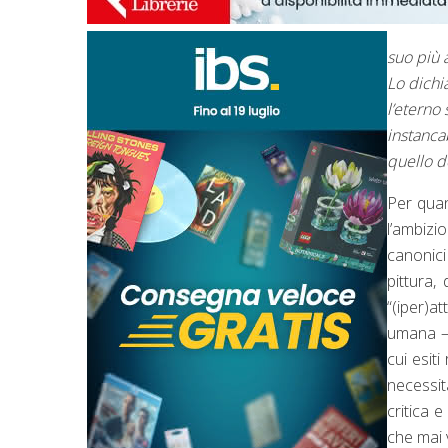
suo più 
Lo dichi
l’eterno 
instanca
quello d
Per quan
l’ambiz
canonici 
pittura, 
“(iper)a
umana – 
cui esit
necessità
critica e
che mai v