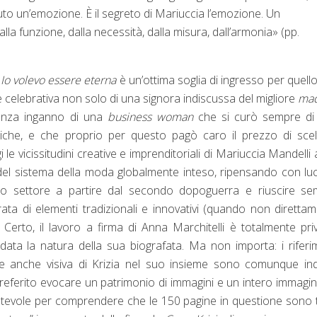
o un’emozione. È il segreto di Mariuccia l’emozione. Un
alla funzione, dalla necessità, dalla misura, dall’armonia» (pp.
,
Io volevo essere eterna
è un’ottima soglia di ingresso per quell
 e celebrativa non solo di una signora indiscussa del migliore
mad
senza inganno di una
business woman
che si curò sempre di
itiche, e che proprio per questo pagò caro il prezzo di sce
e vicissitudini creative e imprenditoriali di Mariuccia Mandelli 
i del sistema della moda globalmente inteso, ripensando con luc
sto settore a partire dal secondo dopoguerra e riuscire se
rata di elementi tradizionali e innovativi (quando non diretta
se). Certo, il lavoro a firma di Anna Marchitelli è totalmente pri
ta la natura della sua biografata. Ma non importa: i riferi
zione anche visiva di Krizia nel suo insieme sono comunque ind
 preferito evocare un patrimonio di immagini e un intero immagin
 bastevole per comprendere che le 150 pagine in questione sono 