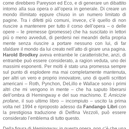
come direbbero Pareyson ed Eco, e di generare un dibattito
intorno alla sua opera o all’opera in generale. Di creare un
mondo illimitato eppure chiuso in un numero limitato di
pagine. Tra i difetti più comuni, invece, c’è quello di non
riuscire a mantenere per tutto il corso dell’opera – o delle
opere – le premesse (promesse) che ha suscitato in lettori
più o meno avveduti, di perdersi nei meandri della propria
mente senza riuscire a portare nessuno con lui, di far
sfaldare il mondo da lui creato nell’atto di girare una pagina.
Harold Brodkey
aveva entrambe le caratteristiche, anzi, di
entrambe può essere considerato, a ragion veduta, uno dei
massimi esponenti. Per molti è stato una promessa sempre
sul punto di esplodere ma mai completamente mantenuta,
per altri un vero e proprio innovatore, uno di quelli scrittori
americani – Roth, Pynchon, DeLillo e Wallace sono i primi
altri che mi vengono in mente – che ha saputo liberarsi
dell’ombra di Hemingway e del suo machismo. E
Amicizie
profane
, il suo ultimo libro – incompiuto – uscito la prima
volta nel 1994 e riproposto adesso da
Fandango Libri
con
la prestigiosa traduzione di Delfina Vezzoli, può essere
considerato l’emblema di tutto questo.
Della figura di Hemingway, in questa opera, non c’è che una