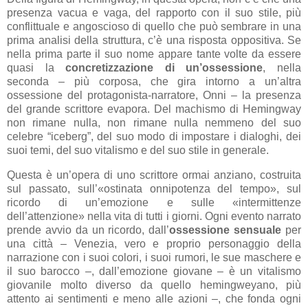
presenza vacua e vaga, del rapporto con il suo stile, più
conflittuale e angoscioso di quello che può sembrare in una
prima analisi della struttura, c’è una risposta oppositiva. Se
nella prima parte il suo nome appare tante volte da essere
quasi la
concretizzazione di un’ossessione
, nella
seconda – più corposa, che gira intorno a un’altra
ossessione del protagonista-narratore, Onni – la presenza
del grande scrittore evapora. Del machismo di Hemingway
non rimane nulla, non rimane nulla nemmeno del suo
celebre “iceberg”, del suo modo di impostare i dialoghi, dei
suoi temi, del suo vitalismo e del suo stile in generale.
Questa è un’opera di uno scrittore ormai anziano, costruita
sul passato, sull’«ostinata onnipotenza del tempo», sul
ricordo di un’emozione e sulle «intermittenze
dell’attenzione» nella vita di tutti i giorni. Ogni evento narrato
prende avvio da un ricordo, dall’
ossessione sensuale
per
una città – Venezia, vero e proprio personaggio della
narrazione con i suoi colori, i suoi rumori, le sue maschere e
il suo barocco –, dall’emozione giovane – è un vitalismo
giovanile molto diverso da quello hemingweyano, più
attento ai sentimenti e meno alle azioni –, che fonda ogni