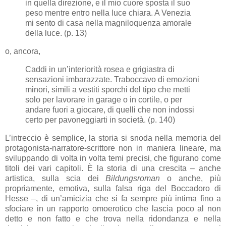
in quella direzione, e il mio cuore sposta il suo
peso mentre entro nella luce chiara. A Venezia
mi sento di casa nella magniloquenza amorale
della luce. (p. 13)
o, ancora,
Caddi in un’interiorità rosea e grigiastra di
sensazioni imbarazzate. Traboccavo di emozioni
minori, simili a vestiti sporchi del tipo che metti
solo per lavorare in garage o in cortile, o per
andare fuori a giocare, di quelli che non indossi
certo per pavoneggiarti in società. (p. 140)
L’intreccio è semplice, la storia si snoda nella memoria del
protagonista-narratore-scrittore non in maniera lineare, ma
sviluppando di volta in volta temi precisi, che figurano come
titoli dei vari capitoli. È la storia di una crescita – anche
artistica, sulla scia dei
Bildungsroman
o anche, più
propriamente, emotiva, sulla falsa riga del Boccadoro di
Hesse –, di un’amicizia che si fa sempre più intima fino a
sfociare in un rapporto omoerotico che lascia poco al non
detto e non fatto e che trova nella ridondanza e nella