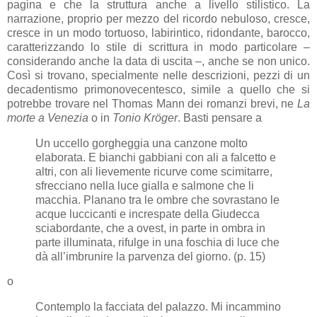
pagina e che la struttura anche a livello stilistico. La
narrazione, proprio per mezzo del ricordo nebuloso, cresce,
cresce in un modo tortuoso, labirintico, ridondante, barocco,
caratterizzando lo stile di scrittura in modo particolare –
considerando anche la data di uscita –, anche se non unico.
Così si trovano, specialmente nelle descrizioni, pezzi di un
decadentismo primonovecentesco, simile a quello che si
potrebbe trovare nel Thomas Mann dei romanzi brevi, ne
La
morte a Venezia
o in
Tonio Kröger
. Basti pensare a
Un uccello gorgheggia una canzone molto
elaborata. E bianchi gabbiani con ali a falcetto e
altri, con ali lievemente ricurve come scimitarre,
sfrecciano nella luce gialla e salmone che li
macchia. Planano tra le ombre che sovrastano le
acque luccicanti e increspate della Giudecca
sciabordante, che a ovest, in parte in ombra in
parte illuminata, rifulge in una foschia di luce che
dà all’imbrunire la parvenza del giorno. (p. 15)
o
Contemplo la facciata del palazzo. Mi incammino