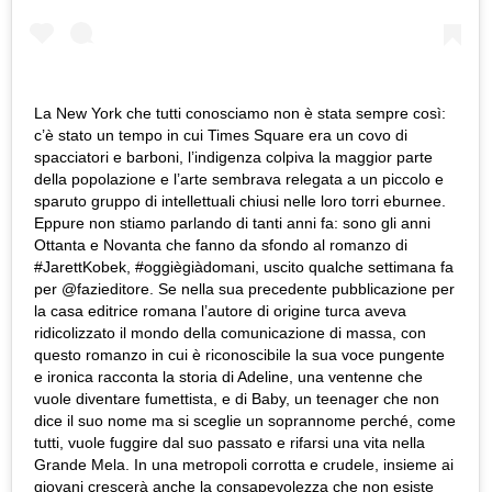
La New York che tutti conosciamo non è stata sempre così:
c’è stato un tempo in cui Times Square era un covo di
spacciatori e barboni, l’indigenza colpiva la maggior parte
della popolazione e l’arte sembrava relegata a un piccolo e
sparuto gruppo di intellettuali chiusi nelle loro torri eburnee.
Eppure non stiamo parlando di tanti anni fa: sono gli anni
Ottanta e Novanta che fanno da sfondo al romanzo di
#JarettKobek, #oggiègiàdomani, uscito qualche settimana fa
per @fazieditore. Se nella sua precedente pubblicazione per
la casa editrice romana l’autore di origine turca aveva
ridicolizzato il mondo della comunicazione di massa, con
questo romanzo in cui è riconoscibile la sua voce pungente
e ironica racconta la storia di Adeline, una ventenne che
vuole diventare fumettista, e di Baby, un teenager che non
dice il suo nome ma si sceglie un soprannome perché, come
tutti, vuole fuggire dal suo passato e rifarsi una vita nella
Grande Mela. In una metropoli corrotta e crudele, insieme ai
giovani crescerà anche la consapevolezza che non esiste