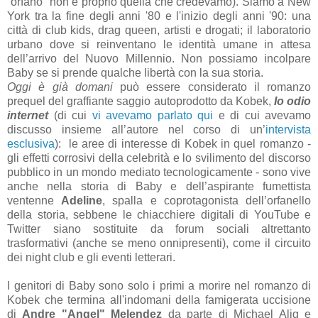
“orfano” non è proprio quella che credevamo). Siamo a New
York tra la fine degli anni '80 e l'inizio degli anni '90: una
città di club kids, drag queen, artisti e drogati; il laboratorio
urbano dove si reinventano le identità umane in attesa
dell’arrivo del Nuovo Millennio. Non possiamo incolpare
Baby se si prende qualche libertà con la sua storia.
Oggi è già domani
può essere considerato il romanzo
prequel del graffiante saggio autoprodotto da Kobek,
Io odio
internet
(di cui
vi avevamo parlato qui
e di cui avevamo
discusso insieme all’autore nel corso di un’
intervista
esclusiva
): le aree di interesse di Kobek in quel romanzo -
gli effetti corrosivi della celebrità e lo svilimento del discorso
pubblico in un mondo mediato tecnologicamente - sono vive
anche nella storia di Baby e dell’aspirante fumettista
ventenne
Adeline
, spalla e coprotagonista dell’orfanello
della storia, sebbene le chiacchiere digitali di YouTube e
Twitter siano sostituite da forum sociali altrettanto
trasformativi (anche se meno onnipresenti), come il circuito
dei night club e gli eventi letterari.
I genitori di Baby sono solo i primi a morire nel romanzo di
Kobek che termina all'indomani della famigerata uccisione
di
Andre "Angel" Melendez
da parte di Michael Alig e