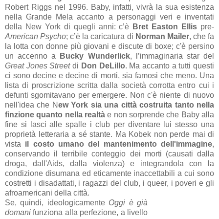
Robert Riggs nel 1996. Baby, infatti, vivrà la sua esistenza
nella Grande Mela accanto a personaggi veri e inventati
della New York di quegli anni: c’è
Bret Easton Ellis
pre-
American Psycho
; c’è la caricatura di
Norman Mailer
, che fa
la lotta con donne più giovani e discute di boxe; c'è persino
un accenno a
Bucky Wunderlick
, l’immaginaria star del
Great Jones Street
di
Don DeLillo
. Ma accanto a tutti questi
ci sono decine e decine di morti, sia famosi che meno. Una
lista di proscrizione scritta dalla società corrotta entro cui i
defunti sgomitavano per emergere. Non c'è niente di nuovo
nell'idea che N
ew York sia una città costruita tanto nella
finzione quanto nella realtà
e non sorprende che Baby alla
fine si lasci alle spalle i club per diventare lui stesso una
proprietà letteraria a sé stante. Ma Kobek non perde mai di
vista
il costo umano del mantenimento dell'immagine
,
conservando il terribile conteggio dei morti (causati dalla
droga, dall'Aids, dalla violenza) e integrandola con la
condizione disumana ed eticamente inaccettabili a cui sono
costretti i disadattati, i ragazzi del club, i queer, i poveri e gli
afroamericani della città.
Se, quindi, ideologicamente
Oggi è già
domani
funziona alla perfezione, a livello