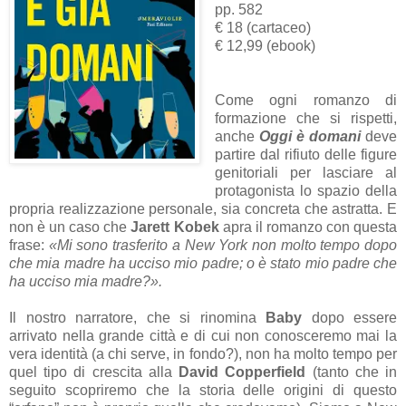
pp. 582
€ 18 (cartaceo)
€ 12,99 (ebook)
Come ogni romanzo di
formazione che si rispetti,
anche
Oggi è domani
deve
partire dal rifiuto delle figure
genitoriali per lasciare al
protagonista lo spazio della
propria realizzazione personale, sia concreta che astratta. E
non è un caso che
Jarett Kobek
apra il romanzo con questa
frase:
«Mi sono trasferito a New York non molto tempo dopo
che mia madre ha ucciso mio padre; o è stato mio padre che
ha ucciso mia madre?».
Il nostro narratore, che si rinomina
Baby
dopo essere
arrivato nella grande città e di cui non conosceremo mai la
vera identità (a chi serve, in fondo?), non ha molto tempo per
quel tipo di crescita alla
David Copperfield
(tanto che in
seguito scopriremo che la storia delle origini di questo