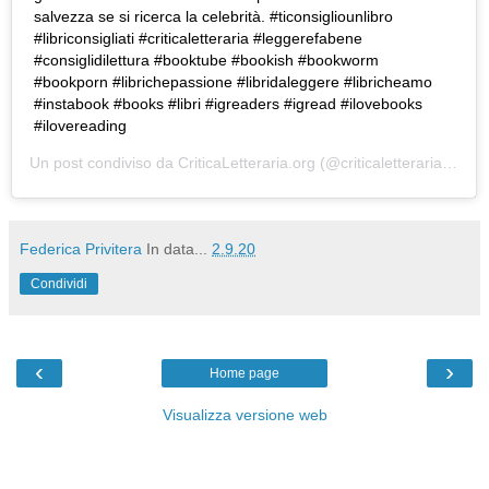
salvezza se si ricerca la celebrità. #ticonsigliounlibro
#libriconsigliati #criticaletteraria #leggerefabene
#consiglidilettura #booktube #bookish #bookworm
#bookporn #librichepassione #libridaleggere #libricheamo
#instabook #books #libri #igreaders #igread #ilovebooks
#ilovereading
Un post condiviso da
CriticaLetteraria.org
(@criticaletteraria) in data:
Federica Privitera
In data...
2.9.20
Condividi
‹
›
Home page
Visualizza versione web