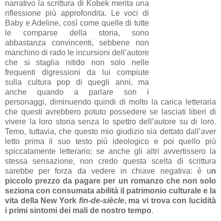
narrativo la scrittura di Kobek merita una
riflessione più approfondita. Le voci di
Baby e Adeline, così come quelle di tutte
le comparse della storia, sono
abbastanza convincenti, sebbene non
manchino di rado le incursioni dell’autore
che si staglia nitido non solo nelle
frequenti digressioni da lui compiute
sulla cultura pop di quegli anni, ma
anche quando a parlare son i
personaggi, diminuendo quindi di molto la carica letteraria
che questi avrebbero potuto possedere se lasciati liberi di
vivere la loro storia senza lo spettro dell’autore su di loro.
Temo, tuttavia, che questo mio giudizio sia dettato dall’aver
letto prima il suo testo più ideologico e poi quello più
spiccatamente letterario; se anche gli altri avvertissero la
stessa sensazione, non credo questa scelta di scrittura
sarebbe per forza da vedere in chiave negativa: è u
n
piccolo prezzo da pagare per un romanzo che non solo
seziona con consumata abilità il patrimonio culturale e la
vita della New York
fin-de-siècle
, ma vi trova con lucidità
i primi sintomi dei mali de nostro tempo
.