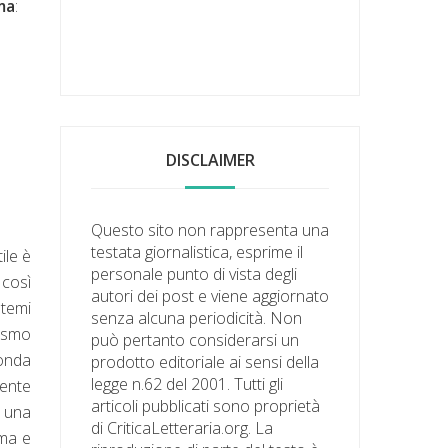
ma
:
DISCLAIMER
Questo sito non rappresenta una
testata giornalistica, esprime il
ile è
personale punto di vista degli
 così
autori dei post e viene aggiornato
 temi
senza alcuna periodicità. Non
tismo
può pertanto considerarsi un
conda
prodotto editoriale ai sensi della
legge n.62 del 2001. Tutti gli
mente
articoli pubblicati sono proprietà
e una
di CriticaLetteraria.org. La
ema e