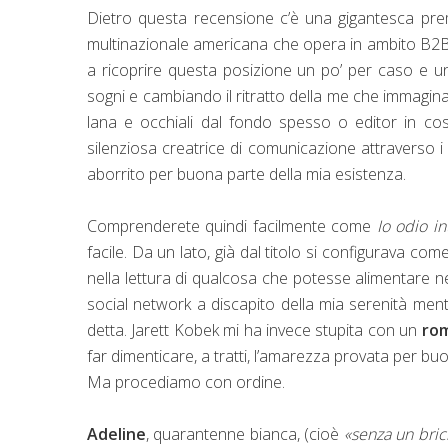
Dietro questa recensione c’è una gigantesca pr
multinazionale americana che opera in ambito B2B 
a ricoprire questa posizione un po’ per caso e un
sogni e cambiando il ritratto della me che immaginav
lana e occhiali dal fondo spesso o editor in cos
silenziosa creatrice di comunicazione attraverso 
aborrito per buona parte della mia esistenza.
Comprenderete quindi facilmente come
Io odio in
facile. Da un lato, già dal titolo si configurava com
nella lettura di qualcosa che potesse alimentare n
social network a discapito della mia serenità men
detta. Jarett Kobek mi ha invece stupita con un
ro
far dimenticare, a tratti, l’amarezza provata per buo
Ma procediamo con ordine.
Adeline
, quarantenne bianca, (cioè
«senza un bric