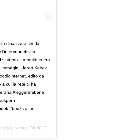
ità di cazzate che la
l’interconnettività,
 il sintomo. La malattia era
ie immagini, Jarett Kobek
ioodiointernet, edito da
a cui la rete ci ha
etteraria #leggerefabene
bookporn
book #books #libri
eraria) in data:
Ott 30, 2018 at 5:02 PDT