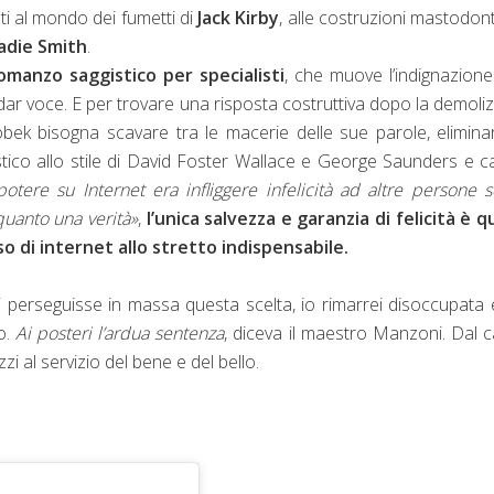
nti al mondo dei fumetti di
Jack Kirby
, alle costruzioni mastodon
adie Smith
.
omanzo saggistico per specialisti
, che muove l’indignazion
dar voce. E per trovare una risposta costruttiva dopo la demoli
k bisogna scavare tra le macerie delle sue parole, elimina
tico allo stile di David Foster Wallace e George Saunders e c
potere su Internet era infliggere infelicità ad altre persone 
quanto una verità»
,
l’unica salvezza e garanzia di felicità è q
so di internet allo stretto indispensabile.
i perseguisse in massa questa scelta, io rimarrei disoccupata 
o.
Ai posteri l’ardua sentenza
, diceva il maestro Manzoni. Dal 
 al servizio del bene e del bello.