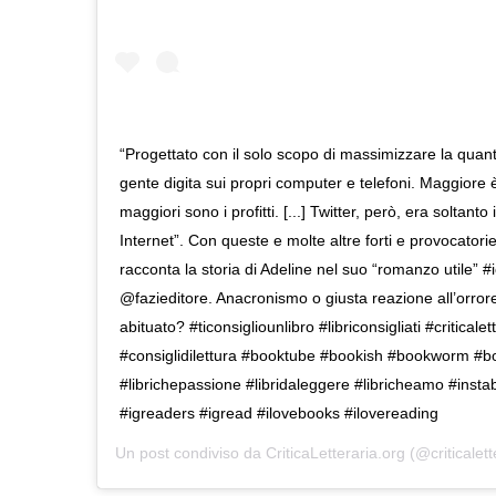
“Progettato con il solo scopo di massimizzare la quant
gente digita sui propri computer e telefoni. Maggiore è 
maggiori sono i profitti. [...] Twitter, però, era soltanto
Internet”. Con queste e molte altre forti e provocator
racconta la storia di Adeline nel suo “romanzo utile” #
@fazieditore. Anacronismo o giusta reazione all’orrore 
abituato? #ticonsigliounlibro #libriconsigliati #critical
#consiglidilettura #booktube #bookish #bookworm #
#librichepassione #libridaleggere #libricheamo #insta
#igreaders #igread #ilovebooks #ilovereading
Un post condiviso da
CriticaLetteraria.org
(@criticalett