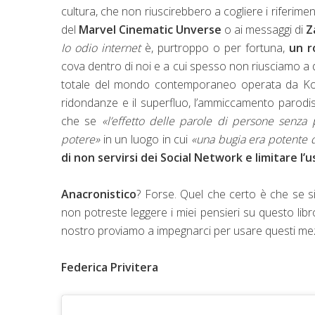
cultura, che non riuscirebbero a cogliere i riferime
del
Marvel Cinematic Unverse
o ai messaggi di
Z
Io odio internet
è, purtroppo o per fortuna,
un r
cova dentro di noi e a cui spesso non riusciamo a 
totale del mondo contemporaneo operata da Kobe
ridondanze e il superfluo, l’ammiccamento parodis
che se
«l’effetto delle parole di persone senza 
potere»
in un luogo in cui
«una bugia era potente 
di non servirsi dei Social Network e limitare l’u
Anacronistico
? Forse. Quel che certo è che se s
non potreste leggere i miei pensieri su questo libr
nostro proviamo a impegnarci per usare questi mezzi
Federica Privitera