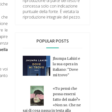
riproduzione di parte del testo è
tiche
concessa solo con indicazione
puntuale della fonte. È vietata la
e che
riproduzione integrale del pezzo.
zione
re le
apire
POPULAR POSTS
senza
uella
Jhumpa Lahiri e
la sua opera in
e voi
italiano: "Dove
canto
mi trovo"
«Tu pensi che
possa essersi
fatto del male?»
«Non so. Che ne
sai di cosa passa in testa alla