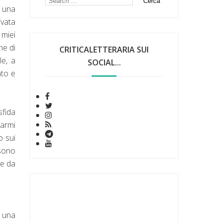
 una
ivata
 miei
ne di
CRITICALETTERARIA SUI
le, a
SOCIAL...
ato e
fida
carmi
o sui
 sono
te da
n una