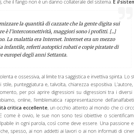
gi, che il fango non è un danno collaterale del sistema.
È
il
siste
mizzare la quantità di cazzate che la gente digita sui
è l’interconnettività, maggiori sono i profitti. [...]
omo. La malattia era Internet. Internet era un mezzo
 infantile, referti autoptici rubati e copie piratate di
re europei degli anni Settanta.
olenta e ossessiva, al limite tra saggistica e invettiva spinta. Lo st
 stile, punteggiatura e, talvolta, chiarezza espositiva. L’autore,
omento, per poi aprire digressioni su digressioni tra i diversi
biamo, online, l’emblematica rappresentazione dell’analfabe
tà critica eccellente
, un occhio attento al mondo che ci cir
 E come è ovvio, le sue non sono tesi obiettive o scientifica
palpabile in ogni parola, così come deve essere. Una passione 
che, spesso, ai non addetti ai lavori o ai non informati di cin