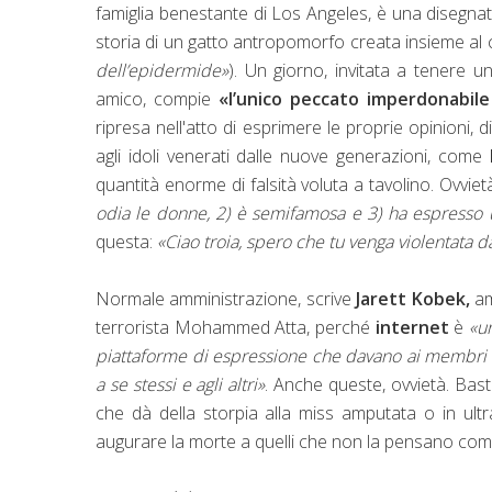
famiglia benestante di Los Angeles, è una disegnat
storia di un gatto antropomorfo creata insieme al 
dell’epidermide»
). Un giorno, invitata a tenere 
amico, compie
«l’unico peccato imperdonabil
ripresa nell'atto di esprimere le proprie opinioni, 
agli idoli venerati dalle nuove generazioni, come
quantità enorme di falsità voluta a tavolino. Ovv
odia le donne, 2) è semifamosa e 3) ha espresso
questa:
«Ciao troia, spero che tu venga violentata da
Normale amministrazione, scrive
Jarett Kobek,
am
terrorista Mohammed Atta, perché
internet
è
«u
piattaforme di espressione che davano ai membri s
a se stessi e agli altri»
. Anche queste, ovvietà. Bas
che dà della storpia alla miss amputata o in ultr
augurare la morte a quelli che non la pensano com