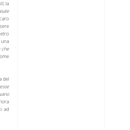
ill
, la
asale
 caro
ssere
ietro
o una
a che
 come
a del
tesse
avano
gnora
ti ad