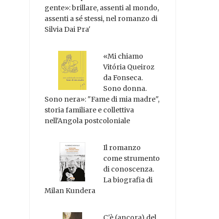
gente»: brillare, assenti al mondo,
assenti a sé stessi, nel romanzo di
Silvia Dai Pra'
«Mi chiamo
Vitória Queiroz
da Fonseca.
Sono donna.
Sono nera»: "Fame di mia madre",
storia familiare e collettiva
nell'Angola postcoloniale
Il romanzo
come strumento
di conoscenza.
La biografia di
Milan Kundera
C'è (ancora) del