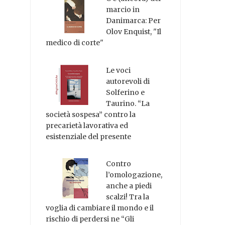
marcio in
Danimarca: Per
Olov Enquist, "Il
medico di corte"
Le voci
autorevoli di
Solferino e
Taurino. “La
società sospesa” contro la
precarietà lavorativa ed
esistenziale del presente
Contro
l’omologazione,
anche a piedi
scalzi! Tra la
voglia di cambiare il mondo e il
rischio di perdersi ne “Gli