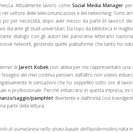
emessa. Attualmente lavoro come
Social Media Manager
per
nel settore delle telecomunicazioni e del networking. Sono arr
 po’ per necessità, dopo aver messo da parte il/i lavoro/i dei
o durante gli studi universitari. Da topo da biblioteca in maglio
tante dialogo con gli autori del panorama letterario naziona
i social network, gestendo quelle piattaforme che tanto ho odi
ternet
di
Jarett Kobek
non abbia per me rappresentato una s
e l’esegesi dei miei continui pensieri, dall’altro non volevo imbar
egativamente le sensazioni che ho seppellito sotto ore di lavor
tale e professionale. Perché imbarcarsi in questa impresa, mi
manzo/saggio/pamphlet
divertente e dall’ironia così travolgen
na parte della lettura.
iolo di eumelanina nello strato basale dell’epidermide»
) nata i