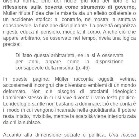
diventa norma. Uno dei nuclei più forti del libro è la
riflessione sulla povertà come strumento di governo
.
Müller rifiuta l’idea che la miseria sia un effetto collaterale o
un accidente storico: al contrario, ne mostra la struttura
consapevole, la funzione disciplinante. La povertà organizza
i gesti, educa il pensiero, modella il corpo. Anche ciò che
appare arbitrario, se osservato nel tempo, rivela una logica
precisa:
Di fatto questa arbitrarietà, se la si è osservata
per anni, appare come la disposizione
consapevole della miseria. (p. 46)
In queste pagine, Müller racconta oggetti, vetrine,
accostamenti incongrui che diventano emblemi di un mondo
deformato. Non c’è bisogno di proclami ideologici:
l’ambiente stesso in cui si vive diventa il vero testo politico.
Le ideologie scritte non bastano a dominare; ciò che conta è
il modo in cui vengono incarnate nella quotidianità. Il potere
resta intatto, invisibile, mentre la scarsità viene interiorizzata
da chi la subisce.
Accanto alla dimensione sociale e politica,
Una mosca