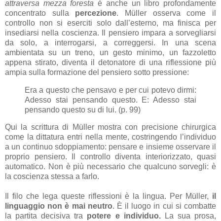
attraversa mezza foresta
è anche un libro profondamente
concentrato sulla
percezione
. Müller osserva come il
controllo non si eserciti solo dall’esterno, ma finisca per
insediarsi nella coscienza. Il pensiero impara a sorvegliarsi
da solo, a interrogarsi, a correggersi. In una scena
ambientata su un treno, un gesto minimo, un fazzoletto
appena stirato, diventa il detonatore di una riflessione più
ampia sulla formazione del pensiero sotto pressione:
Era a questo che pensavo e per cui potevo dirmi:
Adesso stai pensando questo. E: Adesso stai
pensando questo su di lui. (p. 99)
Qui la scrittura di Müller mostra con precisione chirurgica
come la dittatura entri nella mente, costringendo l’individuo
a un continuo sdoppiamento: pensare e insieme osservare il
proprio pensiero. Il controllo diventa interiorizzato, quasi
automatico. Non è più necessario che qualcuno sorvegli: è
la coscienza stessa a farlo.
Il filo che lega queste riflessioni è la lingua. Per Müller,
il
linguaggio non è mai neutro
. È il luogo in cui si combatte
la partita decisiva tra
potere e individuo.
La sua prosa,