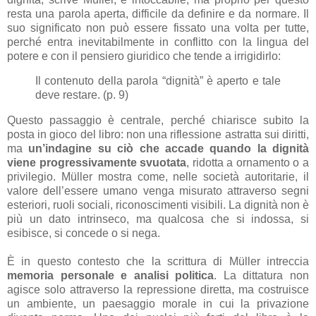
resta una parola aperta, difficile da definire e da normare. Il
suo significato non può essere fissato una volta per tutte,
perché entra inevitabilmente in conflitto con la lingua del
potere e con il pensiero giuridico che tende a irrigidirlo:
Il contenuto della parola “dignità” è aperto e tale
deve restare. (p. 9)
Questo passaggio è centrale, perché chiarisce subito la
posta in gioco del libro: non una riflessione astratta sui diritti,
ma
un’indagine su ciò che accade quando la dignità
viene progressivamente svuotata
, ridotta a ornamento o a
privilegio. Müller mostra come, nelle società autoritarie, il
valore dell’essere umano venga misurato attraverso segni
esteriori, ruoli sociali, riconoscimenti visibili. La dignità non è
più un dato intrinseco, ma qualcosa che si indossa, si
esibisce, si concede o si nega.
È in questo contesto che la scrittura di Müller intreccia
memoria personale e analisi politica
. La dittatura non
agisce solo attraverso la repressione diretta, ma costruisce
un ambiente, un paesaggio morale in cui la privazione