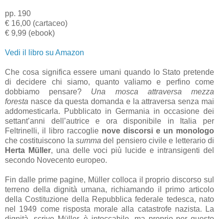
pp. 190
€ 16,00 (cartaceo)
€ 9,99 (ebook)
Vedi il libro su Amazon
Che cosa significa essere umani quando lo Stato pretende
di decidere chi siamo, quanto valiamo e perfino come
dobbiamo pensare?
Una mosca attraversa mezza
foresta
nasce da questa domanda e la attraversa senza mai
addomesticarla. Pubblicato in Germania in occasione dei
settant’anni dell’autrice e ora disponibile in Italia per
Feltrinelli, il libro raccoglie
nove discorsi e un monologo
che costituiscono la
summa
del pensiero civile e letterario di
Herta Müller
, una delle voci più lucide e intransigenti del
secondo Novecento europeo.
Fin dalle prime pagine, Müller colloca il proprio discorso sul
terreno della dignità umana, richiamando il primo articolo
della Costituzione della Repubblica federale tedesca, nato
nel 1949 come risposta morale alla catastrofe nazista. La
dignità, scrive Müller, è intoccabile, ma proprio per questo