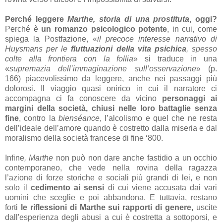
Perché leggere
Marthe, storia di una prostituta
, oggi?
Perché è
un romanzo psicologico potente
, in cui, come
spiega la Postfazione, «
il precoce interesse narrativo di
Huysmans per le
fluttuazioni della vita psichica
, spesso
colte alla frontiera con la follia
» si traduce in una
«
supremazia dell’immaginazione sull’osservazione
» (p.
166) piacevolissimo da leggere, anche nei passaggi più
dolorosi. Il viaggio quasi onirico in cui il narratore ci
accompagna ci fa conoscere da vicino
personaggi ai
margini della società, chiusi nelle loro battaglie senza
fine
, contro la
bienséance
, l’alcolismo e quel che ne resta
dell’ideale dell’amore quando è costretto dalla miseria e dal
moralismo della società francese di fine ‘800.
Infine
, Marthe
non può non dare anche fastidio a un occhio
contemporaneo, che vede nella rovina della ragazza
l’azione di forze storiche e sociali più grandi di lei, e non
solo il
cedimento ai sensi
di cui viene accusata dai vari
uomini che sceglie e poi abbandona. E tuttavia, restano
forti
le riflessioni di Marthe sui rapporti di genere,
uscite
dall'esperienza degli abusi a cui è costretta a sottoporsi, e