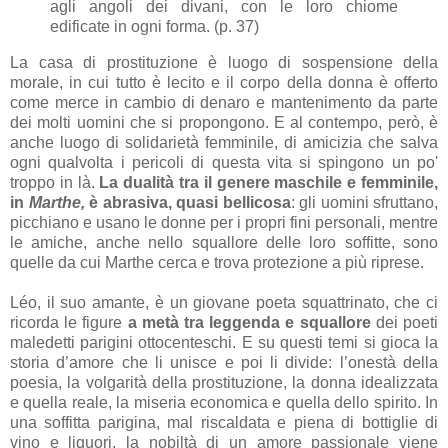
agli angoli dei divani, con le loro chiome
edificate in ogni forma. (p. 37)
La casa di prostituzione è luogo di sospensione della
morale, in cui tutto è lecito e il corpo della donna è offerto
come merce in cambio di denaro e mantenimento da parte
dei molti uomini che si propongono. E al contempo, però, è
anche luogo di solidarietà femminile, di amicizia che salva
ogni qualvolta i pericoli di questa vita si spingono un po'
troppo in là.
La dualità tra il genere maschile e femminile,
in
Marthe,
è abrasiva, quasi bellicosa
: gli uomini sfruttano,
picchiano e usano le donne per i propri fini personali, mentre
le amiche, anche nello squallore delle loro soffitte, sono
quelle da cui Marthe cerca e trova protezione a più riprese.
Léo, il suo amante, è un giovane poeta squattrinato, che ci
ricorda le figure
a metà tra leggenda e squallore
dei poeti
maledetti parigini ottocenteschi. E su questi temi si gioca la
storia d’amore che li unisce e poi li divide: l’onestà della
poesia, la volgarità della prostituzione, la donna idealizzata
e quella reale, la miseria economica e quella dello spirito. In
una soffitta parigina, mal riscaldata e piena di bottiglie di
vino e liquori, la nobiltà di un amore passionale viene