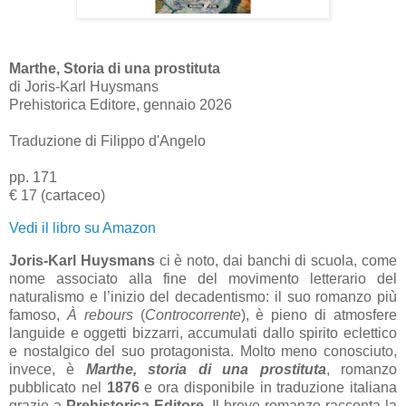
Marthe, Storia di una prostituta
di Joris-Karl Huysmans
Prehistorica Editore, gennaio 2026
Traduzione di Filippo d'Angelo
pp. 171
€ 17 (cartaceo)
Vedi il libro su Amazon
Joris-Karl Huysmans
ci è noto, dai banchi di scuola, come
nome associato alla fine del movimento letterario del
naturalismo e l’inizio del decadentismo: il suo romanzo più
famoso,
À rebours
(
Controcorrente
), è pieno di atmosfere
languide e oggetti bizzarri, accumulati dallo spirito eclettico
e nostalgico del suo protagonista. Molto meno conosciuto,
invece, è
Marthe, storia di una prostituta
, romanzo
pubblicato nel
1876
e ora disponibile in traduzione italiana
grazie a
Prehistorica Editore
. Il breve romanzo racconta la