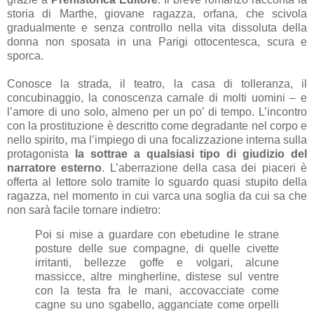
storia di Marthe, giovane ragazza, orfana, che scivola
gradualmente e senza controllo nella vita dissoluta della
donna non sposata in una Parigi ottocentesca, scura e
sporca.
Conosce la strada, il teatro, la casa di tolleranza, il
concubinaggio, la conoscenza carnale di molti uomini – e
l’amore di uno solo, almeno per un po’ di tempo. L’incontro
con la prostituzione è descritto come degradante nel corpo e
nello spirito, ma l’impiego di una focalizzazione interna sulla
protagonista
la sottrae a qualsiasi tipo di giudizio del
narratore esterno
. L’aberrazione della casa dei piaceri è
offerta al lettore solo tramite lo sguardo quasi stupito della
ragazza, nel momento in cui varca una soglia da cui sa che
non sarà facile tornare indietro:
Poi si mise a guardare con ebetudine le strane
posture delle sue compagne, di quelle civette
irritanti, bellezze goffe e volgari, alcune
massicce, altre mingherline, distese sul ventre
con la testa fra le mani, accovacciate come
cagne su uno sgabello, agganciate come orpelli