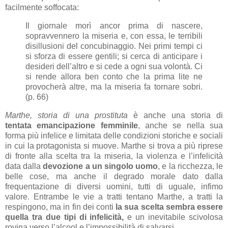
facilmente soffocata:
Il giornale morì ancor prima di nascere,
sopravvennero la miseria e, con essa, le terribili
disillusioni del concubinaggio. Nei primi tempi ci
si sforza di essere gentili; si cerca di anticipare i
desideri dell’altro e si cede a ogni sua volontà. Ci
si rende allora ben conto che la prima lite ne
provocherà altre, ma la miseria fa tornare sobri.
(p. 66)
Marthe, storia di una prostituta
è anche una storia di
tentata
emancipazione femminile
, anche se nella sua
forma più infelice e limitata delle condizioni storiche e sociali
in cui la protagonista si muove. Marthe si trova a più riprese
di fronte alla scelta tra la miseria, la violenza e l’infelicità
data dalla
devozione a un singolo uomo
, e la ricchezza, le
belle cose, ma anche il degrado morale dato dalla
frequentazione di diversi uomini, tutti di uguale, infimo
valore. Entrambe le vie a tratti tentano Marthe, a tratti la
respingono, ma in fin dei conti
la sua scelta sembra essere
quella tra due tipi di infelicità,
e un inevitabile scivolosa
rovina verso l’alcool e l’impossibilità di salvarsi.