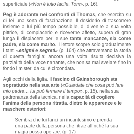
superficiale («
Non è tutto facile, Tom
», p. 16).
Peg è adorante nei confronti di Thomas
, che esercita su
di lei una sorta di fascinazione. Il desiderio di trascorrere
insieme a lui più tempo possibile, di divenire a sua volta
pittrice, di compiacerlo e riceverne affetto, supera di gran
lunga il dispiacere per le sue
tante mancanze, sia come
padre, sia come marito
. Il lettore scopre solo gradualmente
i tanti
«
enigmi e segreti
»
(p. 164) che attraversano la storia
di questa famiglia: ancora una volta risulta decisiva la
parzialità della voce narrante, che non sa mai svelare fino in
fondo i misteri da cui è circondata.
Agli occhi della figlia,
il fascino di Gainsborough sta
soprattutto nella sua arte
(«
Guardate che cosa può fare
mio padre… lui può fermare il tempo
», p. 15), nella sua
padronanza della tecnica, nella
capacità di cogliere
l’anima della persona ritratta, dietro le apparenze e le
maschere esteriori
:
Sembra che lui lanci un incantesimo e prenda
una parte della persona che ritrae affinché la sua
magia possa operare. (p. 17)