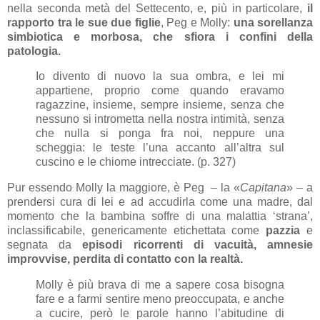
nella seconda metà del Settecento, e, più in particolare,
il
rapporto tra le sue due figlie
, Peg e Molly:
una sorellanza
simbiotica e morbosa, che sfiora i confini della
patologia
.
Io divento di nuovo la sua ombra, e lei mi
appartiene, proprio come quando eravamo
ragazzine, insieme, sempre insieme, senza che
nessuno si intrometta nella nostra intimità, senza
che nulla si ponga fra noi, neppure una
scheggia: le teste l’una accanto all’altra sul
cuscino e le chiome intrecciate. (p. 327)
Pur essendo Molly la maggiore, è Peg – la «
Capitana
» – a
prendersi cura di lei e ad accudirla come una madre, dal
momento che la bambina soffre di una malattia ‘strana’,
inclassificabile, genericamente etichettata come
pazzia
e
segnata da
episodi ricorrenti di vacuità, amnesie
improvvise, perdita di contatto con la realtà.
Molly è più brava di me a sapere cosa bisogna
fare e a farmi sentire meno preoccupata, e anche
a cucire, però le parole hanno l’abitudine di