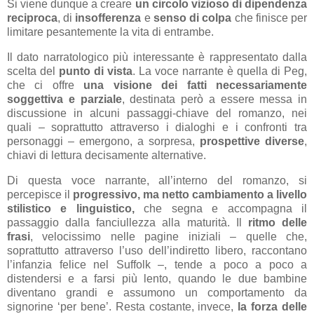
Si viene dunque a creare
un circolo vizioso di dipendenza
reciproca
, di
insofferenza
e
senso di colpa
che finisce per
limitare pesantemente la vita di entrambe.
Il dato narratologico più interessante è rappresentato dalla
scelta del
punto di vista
. La voce narrante è quella di Peg,
che ci offre
una visione dei fatti necessariamente
soggettiva e parziale
, destinata però a essere messa in
discussione in alcuni passaggi-chiave del romanzo, nei
quali – soprattutto attraverso i dialoghi e i confronti tra
personaggi – emergono, a sorpresa,
prospettive diverse
,
chiavi di lettura decisamente alternative.
Di questa voce narrante, all’interno del romanzo, si
percepisce il
progressivo, ma netto cambiamento a livello
stilistico e linguistico,
che segna e accompagna il
passaggio dalla fanciullezza alla maturità. Il
ritmo delle
frasi
, velocissimo nelle pagine iniziali – quelle che,
soprattutto attraverso l’uso dell’indiretto libero, raccontano
l’infanzia felice nel Suffolk –, tende a poco a poco a
distendersi e a farsi più lento, quando le due bambine
diventano grandi e assumono un comportamento da
signorine ‘per bene’. Resta costante, invece,
la forza delle