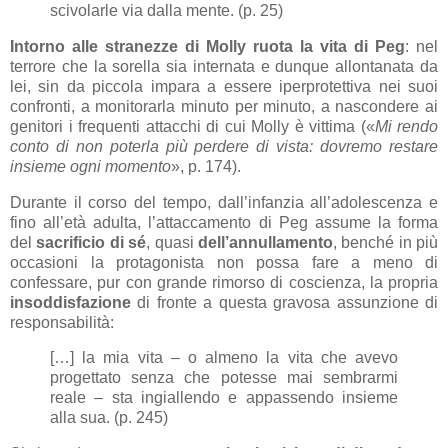
scivolarle via dalla mente. (p. 25)
Intorno alle stranezze di Molly ruota la vita di Peg
: nel
terrore che la sorella sia internata e dunque allontanata da
lei, sin da piccola impara a essere iperprotettiva nei suoi
confronti, a monitorarla minuto per minuto, a nascondere ai
genitori i frequenti attacchi di cui Molly è vittima («
Mi rendo
conto di non poterla più perdere di vista: dovremo restare
insieme ogni momento
», p. 174).
Durante il corso del tempo, dall’infanzia all’adolescenza e
fino all’età adulta, l’attaccamento di Peg assume la forma
del
sacrificio di sé
, quasi
dell’annullamento
, benché in più
occasioni la protagonista non possa fare a meno di
confessare, pur con grande rimorso di coscienza, la propria
insoddisfazione
di fronte a questa gravosa assunzione di
responsabilità:
[…] la mia vita – o almeno la vita che avevo
progettato senza che potesse mai sembrarmi
reale – sta ingiallendo e appassendo insieme
alla sua. (p. 245)