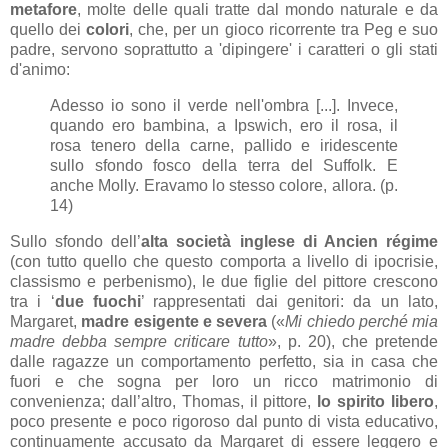
metafore
, molte delle quali tratte dal mondo naturale e da
quello dei
colori
, che, per un gioco ricorrente tra Peg e suo
padre, servono soprattutto a 'dipingere' i caratteri o gli stati
d'animo:
Adesso io sono il verde nell'ombra [...]. Invece,
quando ero bambina, a Ipswich, ero il rosa, il
rosa tenero della carne, pallido e iridescente
sullo sfondo fosco della terra del Suffolk. E
anche Molly. Eravamo lo stesso colore, allora. (p.
14)
Sullo sfondo dell’
alta società inglese di Ancien régime
(con tutto quello che questo comporta a livello di ipocrisie,
classismo e perbenismo), le due figlie del pittore crescono
tra i ‘
due fuochi
’ rappresentati dai genitori: da un lato,
Margaret,
madre esigente e severa
(«
Mi chiedo perché mia
madre debba sempre criticare tutto
», p. 20), che pretende
dalle ragazze un comportamento perfetto, sia in casa che
fuori e che sogna per loro un ricco matrimonio di
convenienza; dall’altro, Thomas, il pittore,
lo spirito libero
,
poco presente e poco rigoroso dal punto di vista educativo,
continuamente accusato da Margaret di essere leggero e