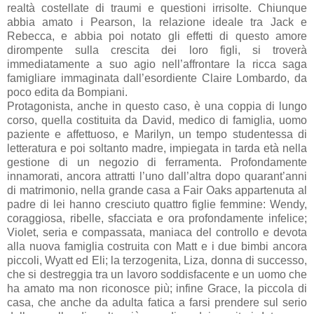
realtà costellate di traumi e questioni irrisolte. Chiunque
abbia amato i Pearson, la relazione ideale tra Jack e
Rebecca, e abbia poi notato gli effetti di questo amore
dirompente sulla crescita dei loro figli, si troverà
immediatamente a suo agio nell’affrontare la ricca saga
famigliare immaginata dall’esordiente Claire Lombardo, da
poco edita da Bompiani.
Protagonista, anche in questo caso, è una coppia di lungo
corso, quella costituita da David, medico di famiglia, uomo
paziente e affettuoso, e Marilyn, un tempo studentessa di
letteratura e poi soltanto madre, impiegata in tarda età nella
gestione di un negozio di ferramenta. Profondamente
innamorati, ancora attratti l’uno dall’altra dopo quarant’anni
di matrimonio, nella grande casa a Fair Oaks appartenuta al
padre di lei hanno cresciuto quattro figlie femmine: Wendy,
coraggiosa, ribelle, sfacciata e ora profondamente infelice;
Violet, seria e compassata, maniaca del controllo e devota
alla nuova famiglia costruita con Matt e i due bimbi ancora
piccoli, Wyatt ed Eli; la terzogenita, Liza, donna di successo,
che si destreggia tra un lavoro soddisfacente e un uomo che
ha amato ma non riconosce più; infine Grace, la piccola di
casa, che anche da adulta fatica a farsi prendere sul serio