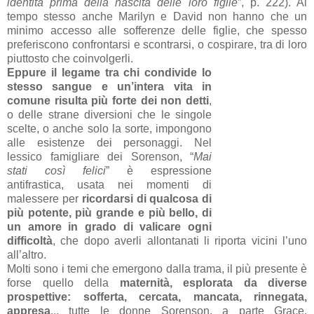
identità prima della nascita delle loro figlie
”, p. 222). Al
tempo stesso anche Marilyn e David non hanno che un
minimo accesso alle sofferenze delle figlie, che spesso
preferiscono confrontarsi e scontrarsi, o cospirare, tra di loro
piuttosto che coinvolgerli.
Eppure il legame tra chi condivide lo
stesso sangue e un’intera vita in
comune risulta più forte dei non detti
,
o delle strane diversioni che le singole
scelte, o anche solo la sorte, impongono
alle esistenze dei personaggi. Nel
lessico famigliare dei Sorenson, “
Mai
stati così felici
” è espressione
antifrastica, usata nei momenti di
malessere per
ricordarsi di qualcosa di
più potente, più grande e più bello, di
un amore in grado di valicare ogni
difficoltà
, che dopo averli allontanati li riporta vicini l’uno
all’altro.
Molti sono i temi che emergono dalla trama, il più presente è
forse quello della
maternità, esplorata da diverse
prospettive: sofferta, cercata, mancata, rinnegata,
appresa
... tutte le donne Sorenson, a parte Grace,