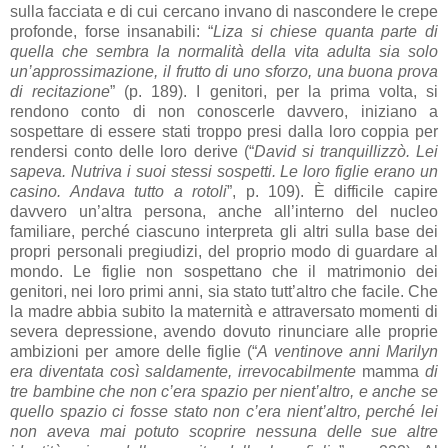
sulla facciata e di cui cercano invano di nascondere le crepe
profonde, forse insanabili: “
Liza si chiese quanta parte di
quella che sembra la normalità della vita adulta sia solo
un’approssimazione, il frutto di uno sforzo, una buona prova
di recitazione
” (p. 189). I genitori, per la prima volta, si
rendono conto di non conoscerle davvero, iniziano a
sospettare di essere stati troppo presi dalla loro coppia per
rendersi conto delle loro derive (“
David si tranquillizzò. Lei
sapeva. Nutriva i suoi stessi sospetti. Le loro figlie erano un
casino. Andava tutto a rotoli
”, p. 109). È difficile capire
davvero un’altra persona, anche all’interno del nucleo
familiare, perché ciascuno interpreta gli altri sulla base dei
propri personali pregiudizi, del proprio modo di guardare al
mondo. Le figlie non sospettano che il matrimonio dei
genitori, nei loro primi anni, sia stato tutt’altro che facile. Che
la madre abbia subito la maternità e attraversato momenti di
severa depressione, avendo dovuto rinunciare alle proprie
ambizioni per amore delle figlie (“
A ventinove anni Marilyn
era diventata così saldamente, irrevocabilmente
mamma
di
tre bambine che non c’era spazio per nient’altro, e anche se
quello spazio ci fosse stato non c’era nient’altro, perché lei
non aveva mai potuto scoprire nessuna delle sue altre