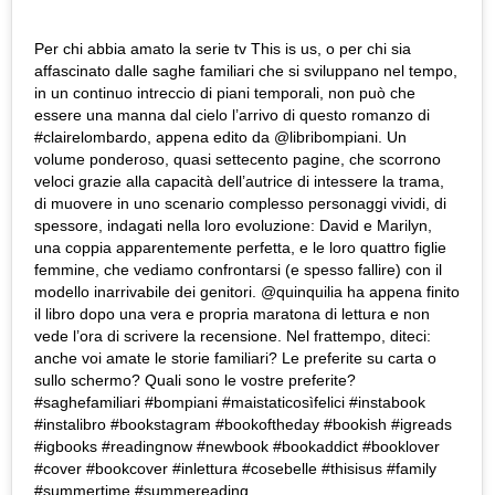
Per chi abbia amato la serie tv This is us, o per chi sia
affascinato dalle saghe familiari che si sviluppano nel tempo,
in un continuo intreccio di piani temporali, non può che
essere una manna dal cielo l’arrivo di questo romanzo di
#clairelombardo, appena edito da @libribompiani. Un
volume ponderoso, quasi settecento pagine, che scorrono
veloci grazie alla capacità dell’autrice di intessere la trama,
di muovere in uno scenario complesso personaggi vividi, di
spessore, indagati nella loro evoluzione: David e Marilyn,
una coppia apparentemente perfetta, e le loro quattro figlie
femmine, che vediamo confrontarsi (e spesso fallire) con il
modello inarrivabile dei genitori. @quinquilia ha appena finito
il libro dopo una vera e propria maratona di lettura e non
vede l’ora di scrivere la recensione. Nel frattempo, diteci:
anche voi amate le storie familiari? Le preferite su carta o
sullo schermo? Quali sono le vostre preferite?
#saghefamiliari #bompiani #maistaticosìfelici #instabook
#instalibro #bookstagram #bookoftheday #bookish #igreads
#igbooks #readingnow #newbook #bookaddict #booklover
#cover #bookcover #inlettura #cosebelle #thisisus #family
#summertime #summereading