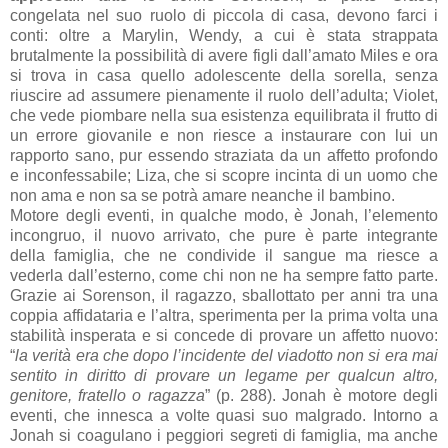
congelata nel suo ruolo di piccola di casa, devono farci i
conti: oltre a Marylin, Wendy, a cui è stata strappata
brutalmente la possibilità di avere figli dall’amato Miles e ora
si trova in casa quello adolescente della sorella, senza
riuscire ad assumere pienamente il ruolo dell’adulta; Violet,
che vede piombare nella sua esistenza equilibrata il frutto di
un errore giovanile e non riesce a instaurare con lui un
rapporto sano, pur essendo straziata da un affetto profondo
e inconfessabile; Liza, che si scopre incinta di un uomo che
non ama e non sa se potrà amare neanche il bambino.
Motore degli eventi, in qualche modo, è Jonah, l’elemento
incongruo, il nuovo arrivato, che pure è parte integrante
della famiglia, che ne condivide il sangue ma riesce a
vederla dall’esterno, come chi non ne ha sempre fatto parte.
Grazie ai Sorenson, il ragazzo, sballottato per anni tra una
coppia affidataria e l’altra, sperimenta per la prima volta una
stabilità insperata e si concede di provare un affetto nuovo:
“
la verità era che dopo l’incidente del viadotto non si era mai
sentito in diritto di provare un legame per qualcun altro,
genitore, fratello o ragazza
” (p. 288). Jonah è motore degli
eventi, che innesca a volte quasi suo malgrado. Intorno a
Jonah si coagulano i peggiori segreti di famiglia, ma anche