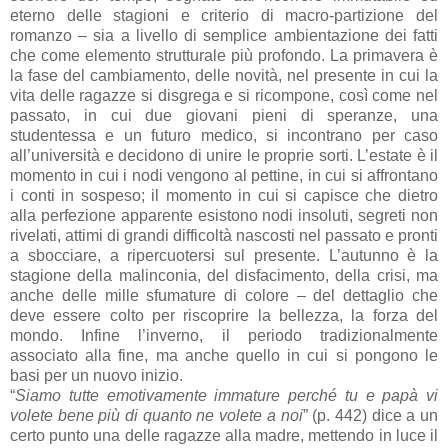
eterno delle stagioni e criterio di macro-partizione del
romanzo – sia a livello di semplice ambientazione dei fatti
che come elemento strutturale più profondo. La primavera è
la fase del cambiamento, delle novità, nel presente in cui la
vita delle ragazze si disgrega e si ricompone, così come nel
passato, in cui due giovani pieni di speranze, una
studentessa e un futuro medico, si incontrano per caso
all’università e decidono di unire le proprie sorti. L’estate è il
momento in cui i nodi vengono al pettine, in cui si affrontano
i conti in sospeso; il momento in cui si capisce che dietro
alla perfezione apparente esistono nodi insoluti, segreti non
rivelati, attimi di grandi difficoltà nascosti nel passato e pronti
a sbocciare, a ripercuotersi sul presente. L’autunno è la
stagione della malinconia, del disfacimento, della crisi, ma
anche delle mille sfumature di colore – del dettaglio che
deve essere colto per riscoprire la bellezza, la forza del
mondo. Infine l’inverno, il periodo tradizionalmente
associato alla fine, ma anche quello in cui si pongono le
basi per un nuovo inizio.
“
Siamo tutte emotivamente immature perché tu e papà vi
volete bene più di quanto ne volete a noi
” (p. 442) dice a un
certo punto una delle ragazze alla madre, mettendo in luce il