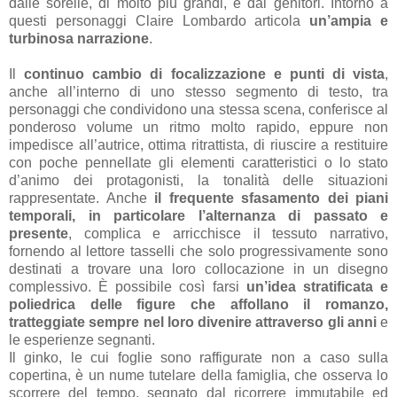
dalle sorelle, di molto più grandi, e dai genitori. Intorno a
questi personaggi Claire Lombardo articola
un’ampia e
turbinosa narrazione
.
Il
continuo cambio di focalizzazione e punti di vista
,
anche all’interno di uno stesso segmento di testo, tra
personaggi che condividono una stessa scena, conferisce al
ponderoso volume un ritmo molto rapido, eppure non
impedisce all’autrice, ottima ritrattista, di riuscire a restituire
con poche pennellate gli elementi caratteristici o lo stato
d’animo dei protagonisti, la tonalità delle situazioni
rappresentate. Anche
il frequente sfasamento dei piani
temporali, in particolare l’alternanza di passato e
presente
, complica e arricchisce il tessuto narrativo,
fornendo al lettore tasselli che solo progressivamente sono
destinati a trovare una loro collocazione in un disegno
complessivo. È possibile così farsi
un’idea stratificata e
poliedrica delle figure che affollano il romanzo,
tratteggiate sempre nel loro divenire attraverso gli anni
e
le esperienze segnanti.
Il ginko, le cui foglie sono raffigurate non a caso sulla
copertina, è un nume tutelare della famiglia, che osserva lo
scorrere del tempo, segnato dal ricorrere immutabile ed