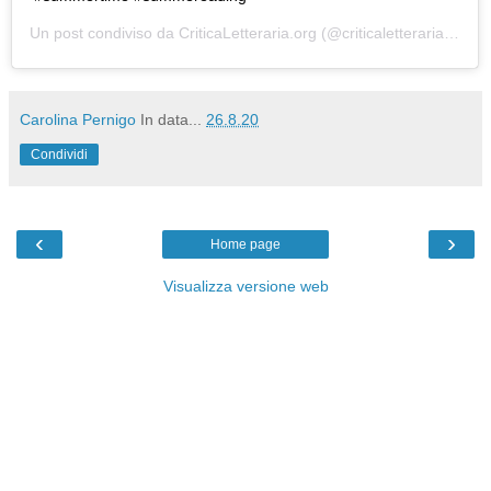
Un post condiviso da
CriticaLetteraria.org
(@criticaletteraria) in data:
Carolina Pernigo
In data...
26.8.20
Condividi
‹
›
Home page
Visualizza versione web