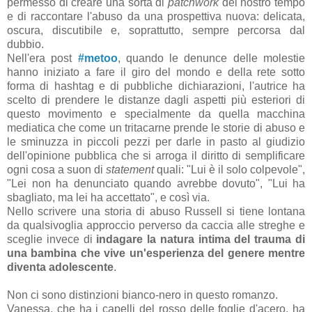
permesso di creare una sorta di
patchwork
del nostro tempo
e di raccontare l'abuso da una prospettiva nuova: delicata,
oscura, discutibile e, soprattutto, sempre percorsa dal
dubbio.
Nell'era post
#metoo
, quando le denunce delle molestie
hanno iniziato a fare il giro del mondo e della rete sotto
forma di hashtag e di pubbliche dichiarazioni, l'autrice ha
scelto di prendere le distanze dagli aspetti più esteriori di
questo movimento e specialmente da quella macchina
mediatica che come un tritacarne prende le storie di abuso e
le sminuzza in piccoli pezzi per darle in pasto al giudizio
dell'opinione pubblica che si arroga il diritto di semplificare
ogni cosa a suon di
statement
quali: "Lui è il solo colpevole",
"Lei non ha denunciato quando avrebbe dovuto", "Lui ha
sbagliato, ma lei ha accettato", e così via.
Nello scrivere una storia di abuso Russell si tiene lontana
da qualsivoglia approccio perverso da caccia alle streghe e
sceglie invece di
indagare la natura intima del trauma di
una bambina che vive un'esperienza del genere mentre
diventa adolescente
.
Non ci sono distinzioni bianco-nero in questo romanzo.
Vanessa, che ha i capelli del rosso delle foglie d'acero, ha