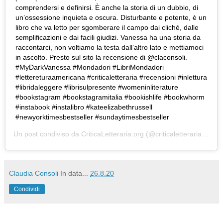
comprendersi e definirsi. È anche la storia di un dubbio, di
un’ossessione inquieta e oscura. Disturbante e potente, è un
libro che va letto per sgomberare il campo dai cliché, dalle
semplificazioni e dai facili giudizi. Vanessa ha una storia da
raccontarci, non voltiamo la testa dall’altro lato e mettiamoci
in ascolto. Presto sul sito la recensione di @claconsoli.
#MyDarkVanessa #Mondadori #LibriMondadori
#lettereturaamericana #criticaletteraria #recensioni #inlettura
#libridaleggere #librisulpresente #womeninliterature
#bookstagram #bookstagramitalia #bookishlife #bookwhorm
#instabook #instalibro #kateelizabethrussell
#newyorktimesbestseller #sundaytimesbestseller
Un post condiviso da
CriticaLetteraria.org
(@criticaletteraria) in data:
Claudia Consoli
In data...
26.8.20
Condividi