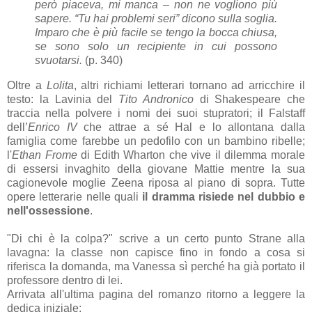
però piaceva, mi manca – non ne vogliono più
sapere. “Tu hai problemi seri” dicono sulla soglia.
Imparo che è più facile se tengo la bocca chiusa,
se sono solo un recipiente in cui possono
svuotarsi.
(p. 340)
Oltre a
Lolita
, altri richiami letterari tornano ad arricchire il
testo: la Lavinia del
Tito Andronico
di Shakespeare che
traccia nella polvere i nomi dei suoi stupratori; il Falstaff
dell’
Enrico IV
che attrae a sé Hal e lo allontana dalla
famiglia come farebbe un pedofilo con un bambino ribelle;
l'
Ethan Frome
di Edith Wharton che vive il dilemma morale
di essersi invaghito della giovane Mattie mentre la sua
cagionevole moglie Zeena riposa al piano di sopra. Tutte
opere letterarie nelle quali
il dramma risiede nel dubbio e
nell'ossessione
.
"Di chi è la colpa?" scrive a un certo punto Strane alla
lavagna: la classe non capisce fino in fondo a cosa si
riferisca la domanda, ma Vanessa sì perché ha già portato il
professore dentro di lei.
Arrivata all'ultima pagina del romanzo ritorno a leggere la
dedica iniziale: