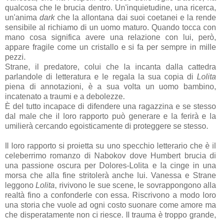
qualcosa che le brucia dentro. Un'inquietudine, una ricerca,
un'anima
dark
che la allontana dai suoi coetanei e la rende
sensibile al richiamo di un uomo maturo. Quando tocca con
mano cosa significa avere una relazione con lui, però,
appare fragile come un cristallo e si fa per sempre in mille
pezzi.
Strane, il predatore, colui che la incanta dalla cattedra
parlandole di letteratura e le regala la sua copia di
Lolita
piena di annotazioni, è a sua volta un uomo bambino,
incatenato a traumi e a debolezze.
È del tutto incapace di difendere una ragazzina e se stesso
dal male che il loro rapporto può generare e la ferirà e la
umilierà cercando egoisticamente di proteggere se stesso.
Il loro rapporto si proietta su uno specchio letterario che è il
celeberrimo romanzo di Nabokov dove Humbert brucia di
una passione oscura per Dolores-Lolita e la cinge in una
morsa che alla fine stritolerà anche lui. Vanessa e Strane
leggono
Lolita
, rivivono le sue scene, le sovrappongono alla
realtà fino a confonderle con essa. Riscrivono a modo loro
una storia che vuole ad ogni costo suonare come amore ma
che disperatamente non ci riesce. Il trauma è troppo grande,