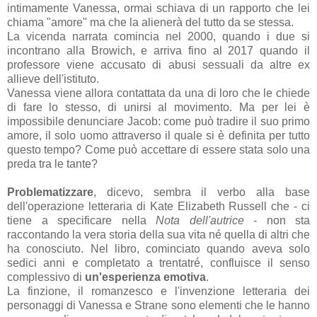
intimamente Vanessa, ormai schiava di un rapporto che lei
chiama "amore" ma che la alienerà del tutto da se stessa.
La vicenda narrata comincia nel 2000, quando i due si
incontrano alla Browich, e arriva fino al 2017 quando il
professore viene accusato di abusi sessuali da altre ex
allieve dell'istituto.
Vanessa viene allora contattata da una di loro che le chiede
di fare lo stesso, di unirsi al movimento. Ma per lei è
impossibile denunciare Jacob: come può tradire il suo primo
amore, il solo uomo attraverso il quale si è definita per tutto
questo tempo? Come può accettare di essere stata solo una
preda tra le tante?
Problematizzare
, dicevo, sembra il verbo alla base
dell'operazione letteraria di Kate Elizabeth Russell che - ci
tiene a specificare nella
Nota dell'autrice
- non sta
raccontando la vera storia della sua vita né quella di altri che
ha conosciuto. Nel libro, cominciato quando aveva solo
sedici anni e completato a trentatré, confluisce il senso
complessivo di
un'esperienza emotiva
.
La finzione, il romanzesco e l'invenzione letteraria dei
personaggi di Vanessa e Strane sono elementi che le hanno