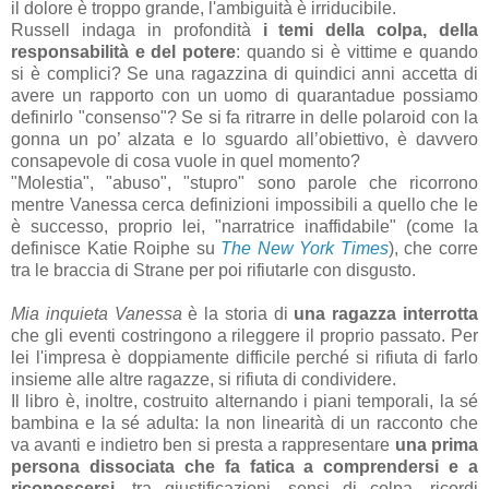
il dolore è troppo grande, l'ambiguità è irriducibile.
Russell indaga in profondità
i temi della colpa, della
responsabilità e del potere
: quando si è vittime e quando
si è complici? Se una ragazzina di quindici anni accetta di
avere un rapporto con un uomo di quarantadue possiamo
definirlo "consenso"? Se si fa ritrarre in delle polaroid con la
gonna un po’ alzata e lo sguardo all’obiettivo, è davvero
consapevole di cosa vuole in quel momento?
"Molestia", "abuso", "stupro" sono parole che ricorrono
mentre Vanessa cerca definizioni impossibili a quello che le
è successo, proprio lei, "narratrice inaffidabile" (come la
definisce Katie Roiphe su
The New York Times
), che corre
tra le braccia di Strane per poi rifiutarle con disgusto.
Mia inquieta Vanessa
è la storia di
una ragazza interrotta
che gli eventi costringono a rileggere il proprio passato. Per
lei l'impresa è doppiamente difficile perché si rifiuta di farlo
insieme alle altre ragazze, si rifiuta di condividere.
Il libro è, inoltre, costruito alternando i piani temporali, la sé
bambina e la sé adulta: la non linearità di un racconto che
va avanti e indietro ben si presta a rappresentare
una prima
persona dissociata che fa fatica a comprendersi e a
riconoscersi
, tra giustificazioni, sensi di colpa, ricordi