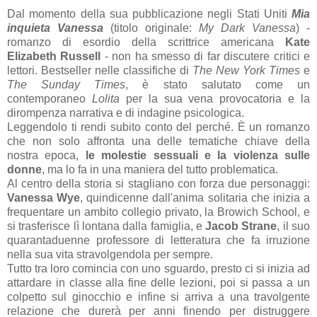
Dal momento della sua pubblicazione negli Stati Uniti
Mia
inquieta Vanessa
(titolo originale:
My Dark Vanessa
) -
romanzo di esordio della scrittrice americana
Kate
Elizabeth Russell
- non ha smesso di far discutere critici e
lettori. Bestseller nelle classifiche di
The New York Times
e
The Sunday Times
, è stato salutato come un
contemporaneo
Lolita
per la sua vena provocatoria e la
dirompenza narrativa e di indagine psicologica.
Leggendolo ti rendi subito conto del perché. È un romanzo
che non solo affronta una delle tematiche chiave della
nostra epoca,
le molestie sessuali e la violenza sulle
donne
, ma lo fa in una maniera del tutto problematica.
Al centro della storia si stagliano con forza due personaggi:
Vanessa Wye
, quindicenne dall'anima solitaria che inizia a
frequentare un ambito collegio privato, la Browich School, e
si trasferisce lì lontana dalla famiglia, e
Jacob Strane
, il suo
quarantaduenne professore di letteratura che fa irruzione
nella sua vita stravolgendola per sempre.
Tutto tra loro comincia con uno sguardo, presto ci si inizia ad
attardare in classe alla fine delle lezioni, poi si passa a un
colpetto sul ginocchio e infine si arriva a una travolgente
relazione che durerà per anni finendo per distruggere