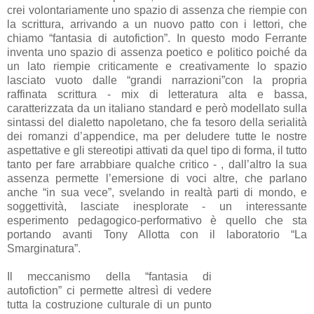
crei volontariamente uno spazio di assenza che riempie con
la scrittura, arrivando a un nuovo patto con i lettori, che
chiamo “fantasia di autofiction”. In questo modo Ferrante
inventa uno spazio di assenza poetico e politico poiché da
un lato riempie criticamente e creativamente lo spazio
lasciato vuoto dalle “grandi narrazioni”con la propria
raffinata scrittura - mix di letteratura alta e bassa,
caratterizzata da un italiano standard e però modellato sulla
sintassi del dialetto napoletano, che fa tesoro della serialità
dei romanzi d’appendice, ma per deludere tutte le nostre
aspettative e gli stereotipi attivati da quel tipo di forma, il tutto
tanto per fare arrabbiare qualche critico - , dall’altro la sua
assenza permette l’emersione di voci altre, che parlano
anche “in sua vece”, svelando in realtà parti di mondo, e
soggettività, lasciate inesplorate - un interessante
esperimento pedagogico-performativo è quello che sta
portando avanti Tony Allotta con il laboratorio “La
Smarginatura”.
Il meccanismo della “fantasia di
autofiction” ci permette altresì di vedere
tutta la costruzione culturale di un punto