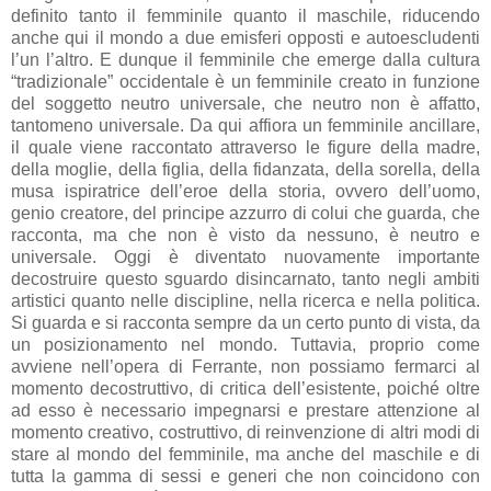
definito tanto il femminile quanto il maschile, riducendo
anche qui il mondo a due emisferi opposti e autoescludenti
l’un l’altro. E dunque il femminile che emerge dalla cultura
“tradizionale” occidentale è un femminile creato in funzione
del soggetto neutro universale, che neutro non è affatto,
tantomeno universale. Da qui affiora un femminile ancillare,
il quale viene raccontato attraverso le figure della madre,
della moglie, della figlia, della fidanzata, della sorella, della
musa ispiratrice dell’eroe della storia, ovvero dell’uomo,
genio creatore, del principe azzurro di colui che guarda, che
racconta, ma che non è visto da nessuno, è neutro e
universale. Oggi è diventato nuovamente importante
decostruire questo sguardo disincarnato, tanto negli ambiti
artistici quanto nelle discipline, nella ricerca e nella politica.
Si guarda e si racconta sempre da un certo punto di vista, da
un posizionamento nel mondo. Tuttavia, proprio come
avviene nell’opera di Ferrante, non possiamo fermarci al
momento decostruttivo, di critica dell’esistente, poiché oltre
ad esso è necessario impegnarsi e prestare attenzione al
momento creativo, costruttivo, di reinvenzione di altri modi di
stare al mondo del femminile, ma anche del maschile e di
tutta la gamma di sessi e generi che non coincidono con