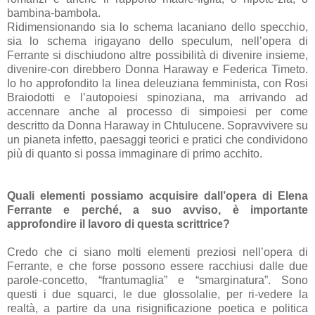
bambina-bambola.
Ridimensionando sia lo schema lacaniano dello specchio,
sia lo schema irigayano dello speculum, nell’opera di
Ferrante si dischiudono altre possibilità di divenire insieme,
divenire-con direbbero Donna Haraway e Federica Timeto.
Io ho approfondito la linea deleuziana femminista, con Rosi
Braiodotti e l’autopoiesi spinoziana, ma arrivando ad
accennare anche al processo di simpoiesi per come
descritto da Donna Haraway in Chtulucene. Sopravvivere su
un pianeta infetto, paesaggi teorici e pratici che condividono
più di quanto si possa immaginare di primo acchito.
Quali elementi possiamo acquisire dall’opera di Elena
Ferrante e perché, a suo avviso, è importante
approfondire il lavoro di questa scrittrice?
Credo che ci siano molti elementi preziosi nell’opera di
Ferrante, e che forse possono essere racchiusi dalle due
parole-concetto, “frantumaglia” e “smarginatura”. Sono
questi i due squarci, le due glossolalie, per ri-vedere la
realtà, a partire da una risignificazione poetica e politica