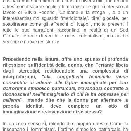
così facendo sperimenta una crasi di diversi miti, fondendoli
altresì con il sapere politico femminista - e qui mi riferisco al
lavoro di Silvia Federici, Calibano e la strega -, e a un
interessantissimo sguardo “meridionale”, direi glocale, per
sottolineare come gli affreschi di Napoli, molto presenti i
tutte le sue narrazioni, raccontino in realtà di un Sud
Globale, terreno di vecchi e nuovi colonialismi, ma anche
vecchie e nuove resistenze.
Procedendo nella lettura, offre uno spunto di profonda
riflessione sull’identità della donna, che Ferrante libera
dagli stereotipi, restituendole una complessità di
interpretazioni, “
alla soggettività femminile viene
consentito di aderire alle figure immaginate per loro
dall’ordine simbolico patriarcale, trovandosi costrette a
riconoscersi nell’immaginario di chi le ha oppresse per
millenni
”. Intende dire che la donna per affermare la
propria identità, deve compiere un atto di
immaginazione e re-invenzione di sé stessa?
In un certo senso sì, intendo dire proprio questo. Come ci
insegnano i femminismi, l’ordine simbolico patriarcale ha