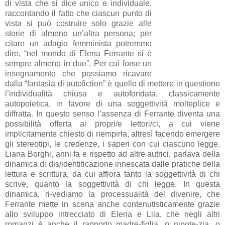
di vista che si dice unico e individuale,
raccontando il fatto che ciascun punto di
vista si può costruire solo grazie alle
storie di almeno un’altra persona; per
citare un adagio femminista potremmo
dire, “nel mondo di Elena Ferrante si è
sempre almeno in due”. Per cui forse un
insegnamento che possiamo ricavare
dalla “fantasia di autofiction” è quello di mettere in questione
l’individualità chiusa e autofondata, classicamente
autopoietica, in favore di una soggettività molteplice e
diffratta. In questo senso l’assenza di Ferrante diventa una
possibilità offerta ai propri/e lettori/ci, a cui viene
implicitamente chiesto di riempirla, altresì facendo emergere
gli stereotipi, le credenze, i saperi con cui ciascuno legge.
Liana Borghi, anni fa e rispetto ad altre autrici, parlava della
dinamica di dis/identificazione innescata dalle pratiche della
lettura e scrittura, da cui affiora tanto la soggettività di chi
scrive, quanto la soggettività di chi legge. In questa
dinamica, ri-vediamo la processualità del divenire, che
Ferrante mette in scena anche contenutisticamente grazie
allo sviluppo intrecciato di Elena e Lila, che negli altri
romanzi è anche il rapporto madre-figlia, o nipote-zia, o