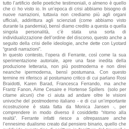
tutto l’artificio delle poetiche testimoniali, o almeno è quello
che ci ho visto io. In un’epoca di crisi abbiamo bisogno di
nuove narrazioni, tuttavia non crediamo più agli organi
ufficiali, addirittura agli scienziati (come abbiamo visto
durante la pandemia), bensì diamo credito a questa o quella
singola personalità, c’è stata una sorta di
individualizzazione dell’ordine del discorso, questo anche a
seguito della crisi delle ideologie, anche dette con Lyotard
“grandi narrazioni”.
In questo contesto, l’opera di Ferrante, così come la sua
sperimentazione autoriale, apre una fase inedita della
produzione letteraria, non più postmoderna e non direi
neanche ipermoderna, bensì postumana. Con questo
termine mi riferisco al postumano critico di cui parlano Rosi
Braidotti, Karen Barad, Francesca Ferrando, ma anche
Frantz Fanon, Aime Cesaire e Hortense Spillers (solo per
citarne alcuni) che ci aiuta ad andare oltre le visioni
univoche del postmoderno italiano - e di cui un’importante
ricostruzione è stata fatta da Monica Jansen -, per
comprendere in modo diverso il cosiddetto “ritorno alla
realtà”. Ferrante infatti riesce a oltrepassare anche
l’ennesimo dualismo creato dal pensiero binario, quello che