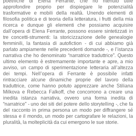
poethiche di Elena Ferrante, che ho ritenuto utile
approfondire proprio per dispiegare le potenzialità
trasformative e mobili della realtà. Unendo elementi di
filosofia politica e di teoria della letteratura, i frutti della mia
ricerca e dunque gli elementi che possiamo acquisire
dall’opera di Elena Ferrante, possono essere sintetizzati in
tre concetti-strumenti: la storicizzazione delle genealogie
femminili, la fantasia di autofiction - di cui abbiamo già
parlato ampiamente nelle precedenti domande -, e l’istanza
narrativa che ho denominato “narratrice traduttrice”. Questo
ultimo elemento è estremamente importante e apre, a mio
avviso, un campo di sperimentazione letteraria all’altezza
dei tempi. Nell’opera di Ferrante è possibile infatti
rintracciare alcune dinamiche proprie del lavoro della
traduttrice, come hanno potuto apprezzare anche Stiliana
Milkova e Rebecca Falkoff, che concorrono a creare una
inedita istanza narrativa, ovvero una forma inedita di
“narratrice” - uno dei siti del potere dello storytelling -, che fa
del racconto in prima persona un modo per diffrangere sé
stessa e il mondo, un modo per cartografare le relazioni, la
pluralità, la molteplicità da cui emergono le sue storie.