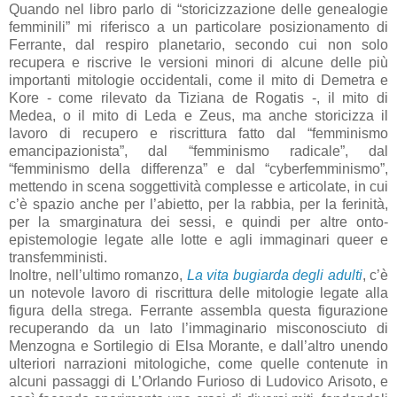
Quando nel libro parlo di “storicizzazione delle genealogie
femminili” mi riferisco a un particolare posizionamento di
Ferrante, dal respiro planetario, secondo cui non solo
recupera e riscrive le versioni minori di alcune delle più
importanti mitologie occidentali, come il mito di Demetra e
Kore - come rilevato da Tiziana de Rogatis -, il mito di
Medea, o il mito di Leda e Zeus, ma anche storicizza il
lavoro di recupero e riscrittura fatto dal “femminismo
emancipazionista”, dal “femminismo radicale”, dal
“femminismo della differenza” e dal “cyberfemminismo”,
mettendo in scena soggettività complesse e articolate, in cui
c’è spazio anche per l’abietto, per la rabbia, per la ferinità,
per la smarginatura dei sessi, e quindi per altre onto-
epistemologie legate alle lotte e agli immaginari queer e
transfemministi.
Inoltre, nell’ultimo romanzo,
La vita bugiarda degli adulti
, c’è
un notevole lavoro di riscrittura delle mitologie legate alla
figura della strega. Ferrante assembla questa figurazione
recuperando da un lato l’immaginario misconosciuto di
Menzogna e Sortilegio di Elsa Morante, e dall’altro unendo
ulteriori narrazioni mitologiche, come quelle contenute in
alcuni passaggi di L’Orlando Furioso di Ludovico Arisoto, e