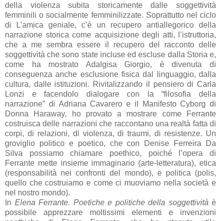
della violenza subita storicamente dalle soggettività
femminili o socialmente femminilizzate. Soprattutto nel ciclo
di L’amica geniale, c’è un recupero antiallegorico della
narrazione storica come acquisizione degli atti, l’istruttoria,
che a me sembra essere il recupero del racconto delle
soggettività che sono state incluse ed escluse dalla Storia e,
come ha mostrato Adalgisa Giorgio, è divenuta di
conseguenza anche esclusione fisica dal linguaggio, dalla
cultura, dalle istituzioni. Rivitalizzando il pensiero di Carla
Lonzi e facendolo dialogare con la “filosofia della
narrazione” di Adriana Cavarero e il Manifesto Cyborg di
Donna Haraway, ho provato a mostrare come Ferrante
costruisca delle narrazioni che raccontano una realtà fatta di
corpi, di relazioni, di violenza, di traumi, di resistenze. Un
groviglio politico e poetico, che con Denise Ferreira Da
Silva possiamo chiamare poethico, poiché l’opera di
Ferrante mette insieme immaginario (arte-letteratura), etica
(responsabilità nei confronti del mondo), e politica (polis,
quello che costruiamo e come ci muoviamo nella società e
nel nostro mondo).
In
Elena Ferrante. Poetiche e politiche della soggettività
è
possibile apprezzare moltissimi elementi e invenzioni