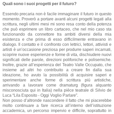
Quali sono i suoi progetti per il futuro?
Essendo precaria non è facile immaginare il futuro in questo
momento. Proverò a portare avanti alcuni progetti legati alla
scrittura, negli ultimi mesi mi sono resa conto della potenza
che può esprimere un libro cartaceo, che nel mio caso sta
funzionando da connettore tra ambiti diversi della mia
esistenza e che prima di esso difficilmente entravano in
dialogo. Il contatto e il confronto con lettrici, lettori, attivisti e
artisti è un’occasione preziosa per produrre saperi incarnati,
scoprire nuove esperienze e forme di vita, dischiudere nuovi
significati delle parole, direzioni polifoniche e polisemiche.
Inoltre, grazie all’esperienza del Teatro Valle Occupato, che
insieme ad altri ho contribuito a creare fin dalla sua
ideazione, ho avuto la possibilità di acquisire saperi e
sperimentare anche forme di scrittura più artistiche,
arrivando a lavorare come dramaturg (figura alquanto
misconosciuta qui in Italia) nella pièce teatrale di Silvio de
Luca “Lila Esposito - Oggi Voglio Parlare”.
Non posso d’altronde nascondere il fatto che mi piacerebbe
molto continuare a fare ricerca all’interno dell’istituzione
accademica, un percorso impervio e difficile, soprattutto in