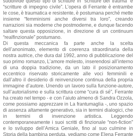
suddivide questo tipo di scritture in “scritture del trauma” e
“scritture di impegno civile”. L’opera di Ferrante è entrambe
le cose, è traumatica e resistente, è postumana perché mette
insieme “femminismi anche diversi tra loro”, creando
narrazioni sia moderne che postmoderne, e dunque facendo
saltare questa opposizione, in direzione di un continuum
“realfinzionale” postumano.
Di questa meccanica fa parte anche la scelta
dell’anonimato, elemento di coerenza straordinaria della
nostra autrice, che dura dal 1992, anno di pubblicazione del
suo primo romanzo, L’amore molesto, inserendosi all’interno
di una doppia tradizione, da un lato il posizionamento
eccentrico riservato storicamente alle voci femminili e
dall’altro il desiderio di reinvenzione continua della propria
immagine d’autore. Unendo un lavoro sulla funzione-autore,
sull’autorialismo e sulla scrittura come “cura di sé”, Ferrante
ha creato nel tempo - e con l’aiuto almeno di Sandra Ozzola,
come possiamo apprezzare in La frantumaglia -, uno spazio
di assenza altamente generativo, sia in termini dialogici, che
in termini di invenzione artistica. Leggendo
contemporaneamente i suoi scritti di finzionale “non-fiction”
e lo sviluppo dell’Amica Geniale, fino al suo culmine in
Storia della bambina perduta, vediamo come Elena Ferrante