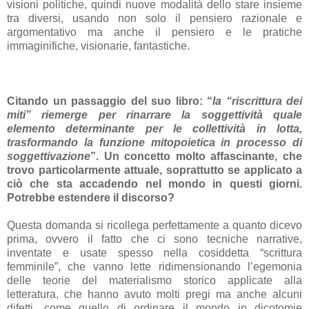
visioni politiche, quindi nuove modalità dello stare insieme
tra diversi, usando non solo il pensiero razionale e
argomentativo ma anche il pensiero e le pratiche
immaginifiche, visionarie, fantastiche.
Citando un passaggio del suo libro: “
la “riscrittura dei
miti” riemerge per rinarrare la soggettività quale
elemento determinante per le collettività in lotta,
trasformando la funzione mitopoietica in processo di
soggettivazione
”. Un concetto molto affascinante, che
trovo particolarmente attuale, soprattutto se applicato a
ciò che sta accadendo nel mondo in questi giorni.
Potrebbe estendere il discorso?
Questa domanda si ricollega perfettamente a quanto dicevo
prima, ovvero il fatto che ci sono tecniche narrative,
inventate e usate spesso nella cosiddetta “scrittura
femminile”, che vanno lette ridimensionando l’egemonia
delle teorie del materialismo storico applicate alla
letteratura, che hanno avuto molti pregi ma anche alcuni
difetti, come quello di ordinare il mondo in dicotomie