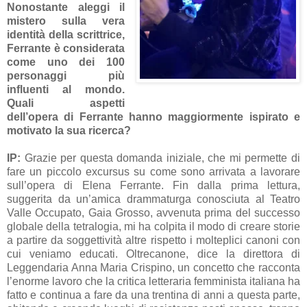
Nonostante aleggi il
mistero sulla vera
identità della scrittrice,
Ferrante è considerata
come uno dei 100
personaggi più
influenti al mondo.
Quali aspetti
dell’opera di Ferrante hanno maggiormente ispirato e
motivato la sua ricerca?
IP:
Grazie per questa domanda iniziale, che mi permette di
fare un piccolo excursus su come sono arrivata a lavorare
sull’opera di Elena Ferrante. Fin dalla prima lettura,
suggerita da un’amica drammaturga conosciuta al Teatro
Valle Occupato, Gaia Grosso, avvenuta prima del successo
globale della tetralogia, mi ha colpita il modo di creare storie
a partire da soggettività altre rispetto i molteplici canoni con
cui veniamo educati. Oltrecanone, dice la direttora di
Leggendaria Anna Maria Crispino, un concetto che racconta
l’enorme lavoro che la critica letteraria femminista italiana ha
fatto e continua a fare da una trentina di anni a questa parte,