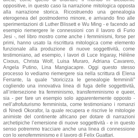
oppositive, in questo caso la narrazione mitologica opposta
alla narrazione storica. Ricostruendo una genealogia
eterogenea del postmoderno minore, e arrivando fino alle
sperimentazioni di Luther Blissett e Wu Ming - e facendo ad
esempio riemergere le connessioni con il lavoro di Furio
Jesi -, nel libro mostro come anche i femminismi, forse per
primi, hanno usato la riscrittura mitologica come elemento
funzionale alla produzione di nuove soggettività, come
testimoniano, ad esempio, i lavori di Luce Irigaray, Hélène
Cixous, Christa Wolf, Luisa Muraro, Adriana Cavarero,
Angela Putino, Lina Mangiacapre. Oggi questo stesso
processo lo vediamo riemergere sia nella scrittura di Elena
Ferrante, la quale “storicizza le genealogie femminili”
cogliendo una innovativa linea di fuga delle soggettività,
all’intersezione tra femminismo, transfemminismo e queer,
sia - per fare un esempio solo apparentemente opposto -
nell’afrofuturismo femminista, come testimoniano i romanzi
di Nnedi Okorafor, la quale recupera e riscrive le mitologie
animiste del continente africano per dotare di narrazioni
archetipiche l’emersione di nuove soggettività - e in questo
senso potremmo tracciare anche una linea di connessione
con lo xenofemminismo e il lavoro di Felix Guattari.