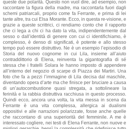
queste due polarità. Questo non vuol dire, ad esempio, non
raccontare la figura della madre, ma raccontarla fuori dagli
schemi patriarcali, proprio come fa Ferrante, e prima di lei
tante altre, tra cui Elsa Morante. Ecco, in questa re-visione, e
grazie a queste scrittrici, ci rendiamo conto che il rapporto
che ci lega a chi ci ha dato la vita, indipendentemente dal
sesso o dall’identità di genere con cui ci identifichiamo, è
complesso, è denso di significati, è potente e allo stesso
tempo può essere distruttivo. Ne è un esempio l’episodio di
Storia del nuovo cognome in cui Lila, insieme all’aiuto
contraddittorio di Elena, reinventa la gigantografia di sé
stessa che i fratelli Solara le hanno imposto di appendere
all’interno del negozio di scarpe di Piazza dei Martiri. Una
foto che fa a pezzi l’immagine di Lila decisa dal maschile,
diventando opera d’arte ma che finisce per bruciare a causa
di un’autocombustione quasi stregata, a sottolineare la
ferinità e la rabbia distruttiva racchiusa in questo processo.
Quindi ecco, ancora una volta, la vita messa in scena da
Ferrante è una vita complessa, allergica ai dualismi
oppositivi e alle narrazioni polarizzate, fosse anche quelle
che raccontano di una superiorità del femminile. A me è
interessato cogliere, nei testi di Elena Ferrante, non nuove e
migliori gerarchie, bensì la complessità che ridefinisce tutto