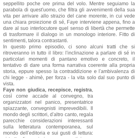
seppellito poche ore prima del volo. Mentre seguiamo la
parabola di quest'uomo, che filtra gli avvenimenti della sua
vita per arrivare allo strazio del cane morente, in cui vede
una chiara proiezione di sé, Faye interviene appena, fino a
dare al suo interlocutore quel senso di libertà che permette
di trasformare il dialogo in un monologo interiore. Fitto di
sentimenti, talora contrastanti.
In questo primo episodio, ci sono alcuni tratti che si
ritroveranno in tutto il libro: l'inclinazione a parlare di sé in
particolari momenti di pantano emotivo e concreto, il
tentativo di dare una forma narrativa coerente alla propria
storia, eppure spesso la contraddizione e l'ambivalenza di
chi legge - ahimè, per forza - la vita solo dal suo punto di
vista.
Faye non giudica, recepisce, registra
,
così come accade al convegno, tra
organizzatori nel panico, presentatrice
spiazzante, convegnisti imprevedibili. Il
mondo degli scrittori, d'altro canto, regala
parecchie considerazioni interessanti
sulla letteratura contemporanea, sul
mondo dell'editoria e sui gusti di lettura: