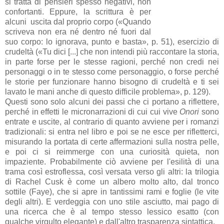
si tratta di pensieri spesso negativi, non
confortanti. Eppure, la scrittura è per
alcuni uscita dal proprio corpo («Quando
scriveva non era né dentro né fuori dal
suo corpo: lo ignorava, punto e basta», p. 51), esercizio di
crudeltà («Tu dici [...] che non intendi più raccontare la storia,
in parte forse per le stesse ragioni, perché non credi nei
personaggi o in te stesso come personaggio, o forse perché
le storie per funzionare hanno bisogno di crudeltà e ti sei
lavato le mani anche di questo difficile problema», p. 129).
Questi sono solo alcuni dei passi che ci portano a riflettere,
perché in effetti le micronarrazioni di cui cui vive
Onori
sono
entrate e uscite, al contrario di quanto avviene per i romanzi
tradizionali: si entra nel libro e poi se ne esce per rifletterci,
misurando la portata di certe affermazioni sulla nostra pelle,
e poi ci si reimmerge con una curiosità quieta, non
impaziente. Probabilmente ciò avviene per l'esilità di una
trama così estroflessa, così versata verso gli altri: la trilogia
di Rachel Cusk
è come un albero molto alto, dal tronco
sottile (Faye), che si apre in tantissimi rami e foglie (le vite
degli altri). E verdeggia con uno stile asciutto, mai pago di
una ricerca che è al tempo stesso lessico esatto (con
qualche virgulto elegante) e dall'altro trasparenza sintattica.