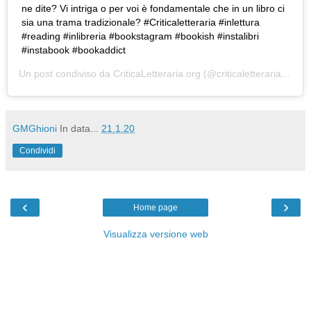
ne dite? Vi intriga o per voi è fondamentale che in un libro ci
sia una trama tradizionale? #Criticaletteraria #inlettura
#reading #inlibreria #bookstagram #bookish #instalibri
#instabook #bookaddict
Un post condiviso da
CriticaLetteraria.org
(@criticaletteraria) in data:
GMGhioni
In data...
21.1.20
Condividi
‹
›
Home page
Visualizza versione web