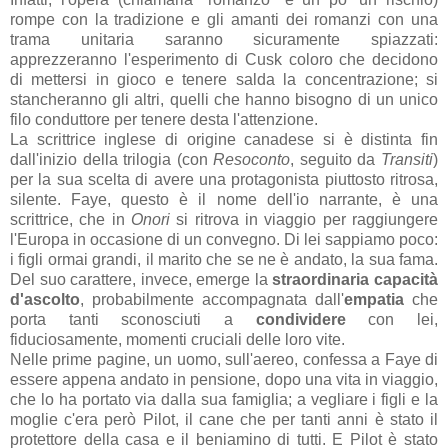
rompe con la tradizione e gli amanti dei romanzi con una
trama unitaria saranno sicuramente spiazzati:
apprezzeranno l'esperimento di Cusk coloro che decidono
di mettersi in gioco e tenere salda la concentrazione; si
stancheranno gli altri, quelli che hanno bisogno di un unico
filo conduttore per tenere desta l'attenzione.
La scrittrice inglese di origine canadese si è distinta fin
dall'inizio della trilogia (con
Resoconto
, seguito da
Transiti
)
per la sua scelta di avere una protagonista piuttosto ritrosa,
silente. Faye, questo è il nome dell'io narrante, è una
scrittrice, che in
Onori
si ritrova in viaggio per raggiungere
l'Europa in occasione di un convegno. Di lei sappiamo poco:
i figli ormai grandi, il marito che se ne è andato, la sua fama.
Del suo carattere, invece, emerge la
straordinaria capacità
d'ascolto
, probabilmente accompagnata dall'
empatia
che
porta tanti sconosciuti a
condividere
con lei,
fiduciosamente, momenti cruciali delle loro vite.
Nelle prime pagine, un uomo, sull'aereo, confessa a Faye di
essere appena andato in pensione, dopo una vita in viaggio,
che lo ha portato via dalla sua famiglia; a vegliare i figli e la
moglie c'era però Pilot, il cane che per tanti anni è stato il
protettore della casa e il beniamino di tutti. E Pilot è stato