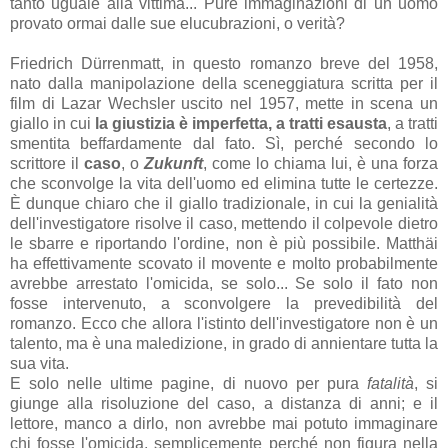
tanto uguale alla vittima... Pure immaginazioni di un uomo
provato ormai dalle sue elucubrazioni, o verità?
Friedrich Dürrenmatt, in questo romanzo breve del 1958,
nato dalla manipolazione della sceneggiatura scritta per il
film di Lazar Wechsler uscito nel 1957, mette in scena un
giallo in cui
la giustizia è imperfetta, a tratti esausta
, a tratti
smentita beffardamente dal fato. Sì, perché secondo lo
scrittore il
caso
, o
Zukunft
, come lo chiama lui, è una forza
che sconvolge la vita dell'uomo ed elimina tutte le certezze.
È dunque chiaro che il giallo tradizionale, in cui la genialità
dell'investigatore risolve il caso, mettendo il colpevole dietro
le sbarre e riportando l'ordine, non è più possibile. Matthäi
ha effettivamente scovato il movente e molto probabilmente
avrebbe arrestato l'omicida, se solo... Se solo il fato non
fosse intervenuto, a sconvolgere la prevedibilità del
romanzo. Ecco che allora l'istinto dell'investigatore non è un
talento, ma è una maledizione, in grado di annientare tutta la
sua vita.
E solo nelle ultime pagine, di nuovo per pura
fatalità
, si
giunge alla risoluzione del caso, a distanza di anni; e il
lettore, manco a dirlo, non avrebbe mai potuto immaginare
chi fosse l'omicida, semplicemente perché non figura nella