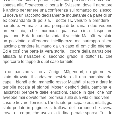
sottesa alla
Promessa
, ci porta in Svizzera, dove il narratore
è andato per tenere una conferenza sul romanzo poliziesco.
Lì riceva un racconto decisamente inquietante da parte di un
ex comandante di polizia, il dottor H., venuto a prendere il
narratore. Fermatisi a una pompa di benzina, i due vedono
un vecchio, che mormora qualcosa circa l'aspettare
qualcuno. E da lì parte la storia: il vecchio Matthäi era stato
un poliziotto, dall'enorme intelligenza, ma purtroppo si era
lasciato prendere la mano da un caso di omicidio efferato.
Ed è così che parte la vera storia, il cuore della narrazione,
affidata al narratore di secondo grado, il dottor H., che
ripercorre le tappe di quel caso terribile.
In un paesino vicino a Zurigo, Mägendorf, un giorno era
stato ritrovato il cadavere seviziato di una bambina dai
capelli biondi e dal mantello rosso: Matthäi si recò a dare la
terribile notizia ai signori Moser, genitori della bambina e,
lasciatosi prendere dalle emozioni, cadde in quel che non
avrebbe mai dovuto fare: promise sulla sua vita di risolvere il
caso e trovare l'omicida. L'indiziato principale era, infatti, già
stato portato in prigione: si trattava del barbone che aveva
trovato il corpo, che aveva la fedina penale sporca. Tutti lo