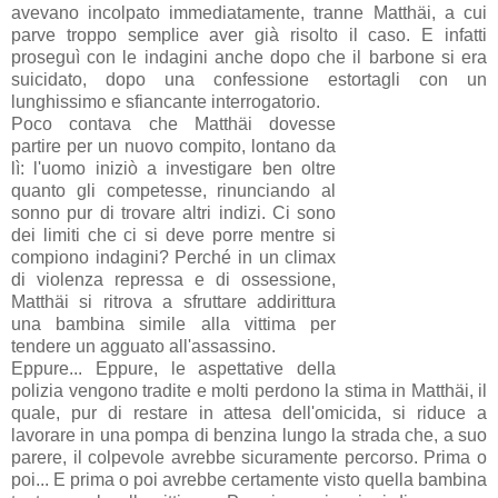
avevano incolpato immediatamente, tranne Matthäi, a cui
parve troppo semplice aver già risolto il caso. E infatti
proseguì con le indagini anche dopo che il barbone si era
suicidato, dopo una confessione estortagli con un
lunghissimo e sfiancante interrogatorio.
Poco contava che Matthäi dovesse
partire per un nuovo compito, lontano da
lì: l'uomo iniziò a investigare ben oltre
quanto gli competesse, rinunciando al
sonno pur di trovare altri indizi. Ci sono
dei limiti che ci si deve porre mentre si
compiono indagini? Perché in un climax
di violenza repressa e di ossessione,
Matthäi si ritrova a sfruttare addirittura
una bambina simile alla vittima per
tendere un agguato all'assassino.
Eppure... Eppure, le aspettative della
polizia vengono tradite e molti perdono la stima in Matthäi, il
quale, pur di restare in attesa dell'omicida, si riduce a
lavorare in una pompa di benzina lungo la strada che, a suo
parere, il colpevole avrebbe sicuramente percorso. Prima o
poi... E prima o poi avrebbe certamente visto quella bambina