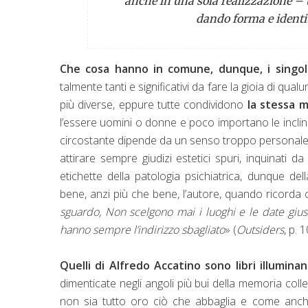
anche in una sola realizzazione –
dando forma e identi
Che cosa hanno in comune, dunque, i singoli c
talmente tanti e significativi da fare la gioia di qu
più diverse, eppure tutte condividono
la stessa 
l’essere uomini o donne e poco importano le inclina
circostante dipende da un senso troppo personale 
attirare sempre giudizi estetici spuri, inquinati 
etichette della patologia psichiatrica, dunque del
bene, anzi più che bene, l’autore, quando ricorda 
sguardo, Non scelgono mai i luoghi e le date gius
hanno sempre l’indirizzo sbagliato
» (
Outsiders
, p. 1
Quelli di Alfredo Accatino sono libri illuminan
dimenticate negli angoli più bui della memoria colle
non sia tutto oro ciò che abbaglia e come anch