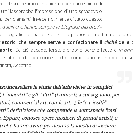
ancontrarianesimo di maniera o per puro spirito di
volumi lascerebbe l'impressione di una sgradevole
ati per diamanti. Invece no, niente di tutto questo:
o quelli che hanno sempre le biografie più brevi
»
edo fotografico di partenza – sono proposte in ottima prosa e
 retorici che sempre serve a confezionare il
cliché
della b
 morte
. Se ciò accade, forse, è proprio perché l’autore
in pri
icità e libero dai preconcetti che complicano in modo quas
ifatti, Accatino:
o incasellare la storia dell’arte visiva in semplici
, i “maestri” e gli “altri” (i minori), a cui seguono, per
atori,
commercial art
,
comic art
…), le “curiosità”
atti”, definizione che comprende la sottospecie “casi
n
. Eppure, conosco opere mediocri di grandi artisti, e
 che hanno avuto per destino la facoltà di lasciare –