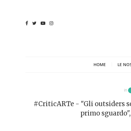
HOME
LE NO
in
#CriticARTe - "Gli outsiders so
primo sguardo",