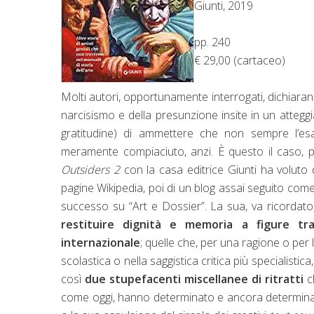
Giunti, 2019
pp. 240
€ 29,00 (cartaceo)
Molti autori, opportunamente interrogati, dichiarano
narcisismo e della presunzione insite in un atteggi
gratitudine) di ammettere che non sempre l’esau
meramente compiaciuto, anzi. È questo il caso, 
Outsiders 2
con la casa editrice Giunti ha voluto
pagine Wikipedia, poi di un blog assai seguito com
successo su “Art e Dossier”. La sua, va ricorda
restituire dignità e memoria a figure tr
internazionale
; quelle che, per una ragione o per l
scolastica o nella saggistica critica più specialisti
così
due stupefacenti miscellanee di ritratti
ch
come oggi, hanno determinato e ancora determinano l