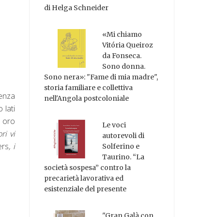
di Helga Schneider
«Mi chiamo
Vitória Queiroz
da Fonseca.
Sono donna.
Sono nera»: "Fame di mia madre",
storia familiare e collettiva
senza
nell'Angola postcoloniale
 lati
e oro
Le voci
ri vi
autorevoli di
ers
, i
Solferino e
Taurino. “La
società sospesa” contro la
precarietà lavorativa ed
esistenziale del presente
"Gran Galà con