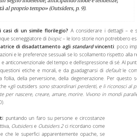
 un segno indelebile, anticipando mode e tendenze,
tà al proprio tempo» (
Outsiders
, p. 9).
asi di un simile florilegio?
A considerare i dettagli – e
alunque sceneggiatore di
biopic
– le loro storie non potrebbero e
matrice di disadattamento agli
standard
vincenti
: poco im
zioni e le preferenze sessuali se lo scollamento rispetto alla r
e anticonvenzionale del tempo e dell’espressione di sé. Al pun
da questioni etiche e morali, e da guadagnarsi di
default
le co
la follia, della perversione, della degenerazione. Per questo s
che «
gli
outsiders
sono straordinari perdenti, e li riconosci al 
te per nascere, creare, amare, morire. Vivono in mondi paralle
0).
t
i: puntando un faro su persone e circostanze
ttiva,
Outsiders
e
Outsiders 2
ci ricordano come
e che le superfici apparentemente opache, se