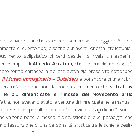
 di scrivere i libri che avrebbero sempre voluto leggere. Al nett
amento di questo tipo, bisogna pur avere l’onestà intellettuale 
dimento solipsistico di certi desideri si rivela un esperi
per esempio, di
Alfredo Accatino
, che nel pubblicare
Outsid
 dare forma cartacea a ciò che aveva già preso vita sottospec
e
Il Museo Immaginario – Outsiders
e poi ancora di una rubri
to, era un’ambizione non da poco, dal momento che
si tratta
a le più dimenticate e rimosse del Novecento artis
’altra, non avevano avuto la ventura di finire citate nella manuali
ca, di per sé sempre alla ricerca di “minuzie da magnificare”. Sono
e valgono bene la messa in discussione di quei paradigmi che,
’assunzione di una personalità artistica tra le schiere degli e