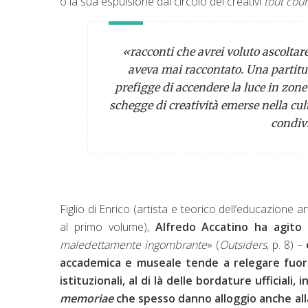
o la sua espulsione dal circolo dei creativi
tout cour
«racconti che avrei voluto ascoltar
aveva mai raccontato. Una partitur
prefigge di accendere la luce in zone 
schegge di creatività emerse nella cult
condiv
Figlio di Enrico (artista e teorico dell’educazione 
al primo volume),
Alfredo Accatino ha agito 
maledettamente ingombrante
» (
Outsiders
, p. 8) –
accademica e museale tende a relegare fuori d
istituzionali, al di là delle bordature ufficiali,
memoriae
che spesso danno alloggio anche alla 