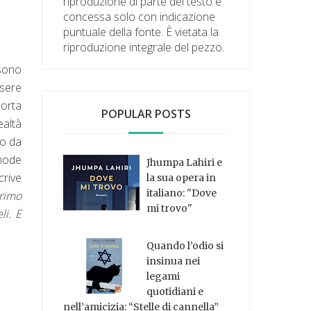
riproduzione di parte del testo è
concessa solo con indicazione
puntuale della fonte. È vietata la
riproduzione integrale del pezzo.
 sono
ssere
porta
POPULAR POSTS
ealtà
to da
mode
Jhumpa Lahiri e
crive
la sua opera in
italiano: "Dove
primo
mi trovo"
li. E
Quando l’odio si
insinua nei
legami
quotidiani e
nell’amicizia: “Stelle di cannella”