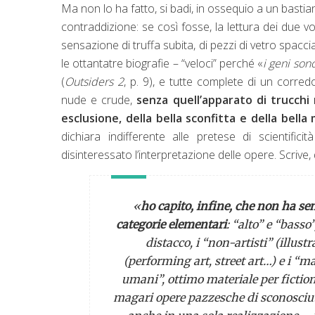
Ma non lo ha fatto, si badi, in ossequio a un basti
contraddizione: se così fosse, la lettura dei due 
sensazione di truffa subita, di pezzi di vetro spacci
le ottantatre biografie – “veloci” perché «
i geni son
(
Outsiders 2
, p. 9), e tutte complete di un corr
nude e crude,
senza quell’apparato di trucchi
esclusione, della bella sconfitta e della bella
dichiara indifferente alle pretese di scientif
disinteressato l’interpretazione delle opere. Scrive, d
«
ho capito, infine, che non ha sens
categorie elementari
: “alto” e “basso”
distacco, i “non-artisti” (illustr
(
performing art
,
street art
…) e i “m
umani”, ottimo materiale per
fictio
magari opere pazzesche di sconosciuti