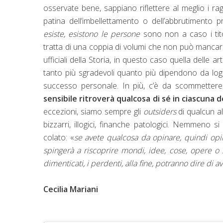
osservate bene, sappiano riflettere al meglio i rag
patina dell’imbellettamento o dell’abbrutimento 
esiste, esistono le persone
sono non a caso i tito
tratta di una coppia di volumi che non può mancare n
ufficiali della Storia, in questo caso quella delle a
tanto più sgradevoli quanto più dipendono da logic
successo personale. In più, c’è da scommetter
sensibile ritroverà qualcosa di sé in ciascuna d
eccezioni, siamo sempre gli
outsiders
di qualcun al
bizzarri, illogici, finanche patologici. Nemmeno si
colato: «
se avete qualcosa da opinare, quindi opi
spingerà a riscoprire mondi, idee, cose, opere 
dimenticati, i perdenti, alla fine, potranno dire di a
Cecilia Mariani