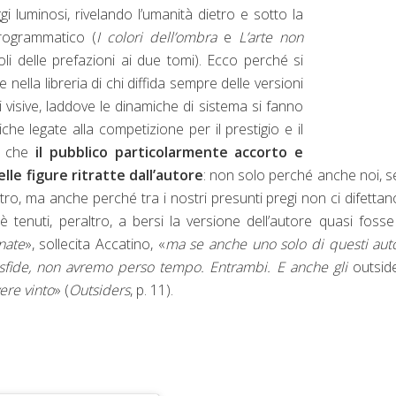
gi luminosi, rivelando l’umanità dietro e sotto la
programmatico (
I colori dell’ombra
e
L’arte non
li delle prefazioni ai due tomi). Ecco perché si
ella libreria di chi diffida sempre delle versioni
rti visive, laddove le dinamiche di sistema si fanno
he legate alla competizione per il prestigio e il
e che
il pubblico particolarmente accorto e
elle figure ritratte dall’autore
: non solo perché anche noi, 
tro, ma anche perché tra i nostri presunti pregi non ci difettano
 è tenuti, peraltro, a bersi la versione dell’autore quasi foss
nate
», sollecita Accatino, «
ma se anche uno solo di questi auto
o sfide, non avremo perso tempo. Entrambi. E anche gli
outsid
vere vinto
» (
Outsiders
, p. 11).