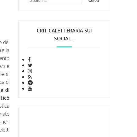
CRITICALETTERARIA SUI
SOCIAL...
o del
(e la
mento
ers
e
ie di
ca di
va di
tico
stica
 nate
 ieri
letti