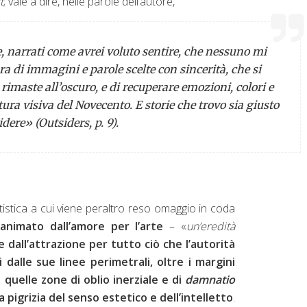
t
; vale a dire, nelle parole dell’autore,
e, narrati come avrei voluto sentire, che nessuno mi
a di immagini e parole scelte con sincerità, che si
rimaste all’oscuro, e di recuperare emozioni, colori e
ura visiva del Novecento. E storie che trovo sia giusto
idere» (
Outsiders
, p. 9).
artistica a cui viene peraltro reso omaggio in coda
animato dall’amore per l’arte
– «
un’eredità
e dall’attrazione per tutto ciò che l’autorità
alle sue linee perimetrali, oltre i margini
 in quelle zone di oblio inerziale e di
damnatio
pigrizia del senso estetico e dell’intelletto
.