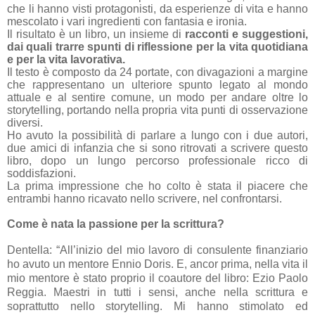
che li hanno visti protagonisti, da esperienze di vita e hanno
mescolato i vari ingredienti con fantasia e ironia.
Il risultato è un libro, un insieme di
racconti e suggestioni,
dai quali trarre spunti di riflessione per la vita quotidiana
e per la vita lavorativa.
Il testo è composto da 24 portate, con divagazioni a margine
che rappresentano un ulteriore spunto legato al mondo
attuale e al sentire comune, un modo per andare oltre lo
storytelling, portando nella propria vita punti di osservazione
diversi.
Ho avuto la possibilità di parlare a lungo con i due autori,
due amici di infanzia che si sono ritrovati a scrivere questo
libro, dopo un lungo percorso professionale ricco di
soddisfazioni.
La prima impressione che ho colto è stata il piacere che
entrambi hanno ricavato nello scrivere, nel confrontarsi.
Come è nata la passione per la scrittura?
Dentella: “All’inizio del mio lavoro di consulente finanziario
ho avuto un mentore Ennio Doris. E, ancor prima, nella vita il
mio mentore è stato proprio il coautore del libro: Ezio Paolo
Reggia. Maestri in tutti i sensi, anche nella scrittura e
soprattutto nello storytelling. Mi hanno stimolato ed