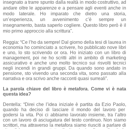
insegnato a trarre spunto dalla realtà in modo costruttivo, ad
andare oltre le apparenze e a pensare agli eventi anche in
modo laterale. Ho imparato che dietro una storia,
un’esperienza, un avvenimento c’è sempre un
insegnamento, basta saperlo cogliere. Questo libro però è il
mio primo approccio alla scrittura".
Reggia: “Ce l’ho da sempre! Dal giorno della tesi di laurea in
economia ho cominciato a scrivere, ho pubblicato nove libri
e uno, lo sto scrivendo or ora. Ho iniziato con un libro di
management, poi ne ho scritti altri in ambito di marketing
assicurativo e anche uno molto tecnico sui risvolti tecnici
negli incendi in grandi gruppi. Da quando sono andato in
pensione, sto vivendo una seconda vita, sono passato alla
narrativa e ora scrivo anche racconti quasi surreali”.
La parola chiave del libro è metafora. Come vi è nata
questa idea?
Dentella: “Direi che l’idea iniziale è partita da Ezio Paolo,
quando ha deciso di lasciare il mondo del lavoro per
godersi la vita. Poi ci abbiamo lavorato insieme, tra l’altro
con un lavoro di asciugatura del testo continuo. Non siamo
scrittori, ma attraverso la metafora siamo riusciti a parlare di