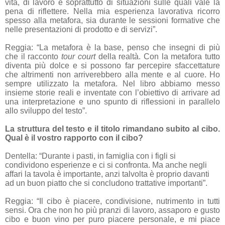
vita, di lavoro e soprattutto di situazioni sulle quali vale la
pena di riflettere. Nella mia esperienza lavorativa ricorro
spesso alla metafora, sia durante le sessioni formative che
nelle presentazioni di prodotto e di servizi”.
Reggia: “La metafora è la base, penso che insegni di più
che il racconto
tour court
della realtà. Con la metafora tutto
diventa più dolce e si possono far percepire sfaccettature
che altrimenti non arriverebbero alla mente e al cuore. Ho
sempre utilizzato la metafora. Nel libro abbiamo messo
insieme storie reali e inventate con l’obiettivo di arrivare ad
una interpretazione e uno spunto di riflessioni in parallelo
allo sviluppo del testo”.
La struttura del testo e il titolo rimandano subito al cibo.
Qual è il vostro rapporto con il cibo?
Dentella: “Durante i pasti, in famiglia con i figli si
condividono esperienze e ci si confronta. Ma anche negli
affari la tavola è importante, anzi talvolta è proprio davanti
ad un buon piatto che si concludono trattative importanti”.
Reggia: “Il cibo è piacere, condivisione, nutrimento in tutti
sensi. Ora che non ho più pranzi di lavoro, assaporo e gusto
cibo e buon vino per puro piacere personale, e mi piace