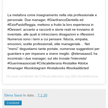
La metafora come insegnamento nella vita professionale e
personale. Due manager, #GianfrancoDentella ed
#EzioPaoloReggia, mettono a frutto la loro esperienza in
#Dessert: accanto a racconti e storie reali ne troviamo di
inventate, alle quali si intrecciano divagazioni e riflessioni.
Numerosi sono i temi a cui pensare: fiducia, empatia,
emozioni, scelte professionali, stile manageriale… Nel
"menù" degustiamo tante portate, numerose suggestioni per
guardare e per imparare a vivere meglio. @elenasassi1 ha
incontrato i due manager, sul sito trovate l'intervista!
#Guerinieassociati #Criticaletteraria #instalike #dolce
#manager #bookstagram #instabooks #bookaddicted
Un post condiviso da
CriticaLetteraria.org
(@criticaletteraria) in data:
Elena Sassi
In data...
7.1.20
Condividi