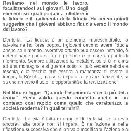
Restiamo nel mondo le lavoro,
focalizzandoci sui giovani. Uno degli
elementi su quali portate a riflettere è
la fiducia e il tradimento della fiducia. Ha senso quindi
suggerire che i giovani abbiano fiducia verso il mondo
del lavoro?
Dentella: “La fiducia è un elemento imprescindibile, io
talvolta ne ho forse troppa. I giovani devono avere fiducia
anche se il mondo lavorativo attuale può essere instabile, è
determinante parlare con le persone e cercare un punto di
riferimento. Sempre utilizzando la metafora, se si è in cima
ad una montagna e si guarda sotto, si può vedere nebbia e
foschia, e la foschia può essere la mancanza di lavoro, il
tempo, la Brexit…, ma se si impara a cercare l’orizzonte, si
sa che arrivano il sole, le opportunità e la realizzazione".
Nel libro si legge: “Quando l’esperienza vale di più della
teoria”. Resta valido questo concetto anche in un
contesto così rapido come quello che caratterizza la
società moderna? In quali termini?
Dentella: “La vita è fatta di errori e di tentativi, se si resta
ancorati alla teoria non si impara. È nell’azione e nella
riflessione successiva che si arriva a modificare l’azione e a