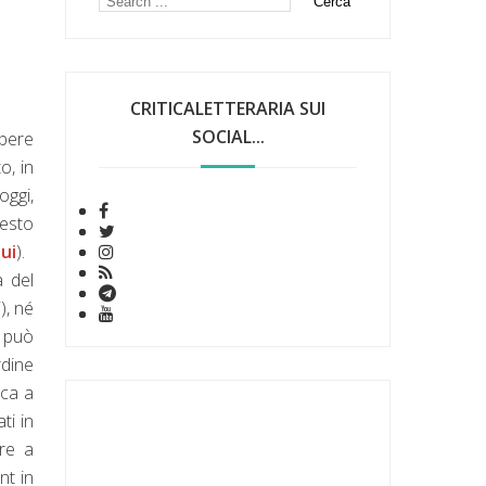
CRITICALETTERARIA SUI
SOCIAL...
mpere
o, in
oggi,
testo
ui
).
a del
), né
, può
rdine
rca a
ti in
ire a
nt in