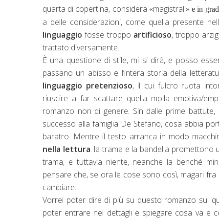
quarta di copertina, considera
magistrali
«
» e in gra
a belle considerazioni, come quella presente nel
linguaggio
fosse troppo
artificioso
, troppo arz
trattato diversamente.
È una questione di stile, mi si dirà, e posso esse
passano un abisso e l’intera storia della letteratu
linguaggio pretenzioso
, il cui fulcro ruota in
riuscire a far scattare quella molla emotiva/em
romanzo non di genere. Sin dalle prime battute, i
successo alla famiglia De Stefano, cosa abbia porta
baratro. Mentre il testo arranca in modo macchi
nella lettura
: la trama e la bandella promettono u
trama, e tuttavia niente, neanche la benché min
pensare che, se ora le cose sono così, magari fra d
cambiare.
Vorrei poter dire di più su questo romanzo sul qu
poter entrare nei dettagli e spiegare cosa va e co