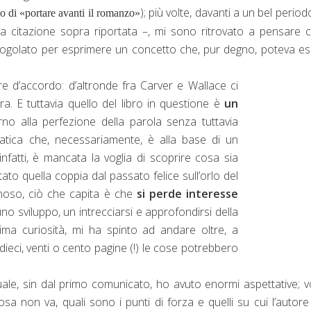
); più volte, davanti a un bel period
do di
«portare avanti il romanzo»
la citazione sopra riportata –, mi sono ritrovato a pensare c
igogolato per esprimere un concetto che, pur degno, poteva e
re d’accordo: d’altronde fra Carver e Wallace ci
ra. E tuttavia quello del libro in questione è
un
torno alla perfezione della parola senza tuttavia
patica che, necessariamente, è alla base di un
nfatti, è mancata la voglia di scoprire cosa sia
to quella coppia dal passato felice sull’orlo del
noso, ciò che capita è che
si perde interesse
no sviluppo, un intrecciarsi e approfondirsi della
ima curiosità, mi ha spinto ad andare oltre, a
ieci, venti o cento pagine (!) le cose potrebbero
ale, sin dal primo comunicato, ho avuto enormi aspettative; v
sa non va, quali sono i punti di forza e quelli su cui l’autor