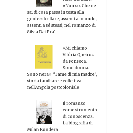
«Non so. Che ne
sai di cosa passa in testa alla
gente»: brillare, assenti al mondo,
assenti a sé stessi, nel romanzo di
Silvia Dai Pra'
«Mi chiamo
Vitória Queiroz
da Fonseca.
Sono donna.
Sono nera»: "Fame di mia madre",
storia familiare e collettiva
nell'Angola postcoloniale
Il romanzo
come strumento
di conoscenza.
La biografia di
Milan Kundera