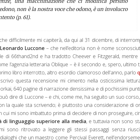
enze, una macchinazione che ci modifica persino
 vedono, non è la nostra voce che odono, è un involucro
tento (p. 61).
he difficilmente mi capiterà, da qui al 31 dicembre, di interro
 Leonardo Luccone
– che nell’editoria non è nome sconosciut
iale di 66thand2nd e ha tradotto Cheever e Fitzgerald, mentre 
ome l’agenzia letteraria Oblique – è il secondo e, spero, ultimo 
primo libro interrotto, altro esordio clamoroso dell'anno, parlo
q
rivo questa recensione mi cimento nella osticissima lettur
rkai, 640 pagine di narrazione densissima e di pochissimi punti
i può dire di Luccone – e chi, come me, ha seguito un suo corso
n la quale sta scrivendo; è piuttosto una considerazione di o
i in cui mi sono imbattuto prima di decidere di non proseguire, ci
 di linguaggio superiore alla media
, e tuttavia non sono sta
i mi sono ritrovato a leggere gli stessi passaggi senza riusc
i dialoghi che un maestro come Percival Everett, nell'endorseme