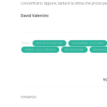
concentrarsi: eppure, tanta è la stima che provo pe
David Valentini
TAGS:
DAVID VALENTINI
LEONARDO LUCCONE
PONTE ALLE GRAZIE
RECENSIONE
ROMANZ
Y
romanzo