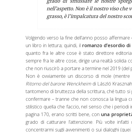
grado di smussare le nostre sporg
nell’aspetto. Non è il nostro viso che
grasso, è l’impalcatura del nostro scon
Volgendo verso la fine dell’anno posso affermare c
un libro in lettura; quindi, il
romanzo d’esordio di
quanto fra le altre cose è stato direttore editor
sempre fra le altre cose, dirige una realtà solida c
che non riuscirò a portare a termine nel 2019 (del 
Non è ovviamente un discorso di mole (mentre sc
Ritorno del barone Wenckheim
di László Krasznaho
tantomeno di bruttezza della scrittura, ché tutto s
confermare – tranne che non conosca la lingua co
stilistico quella che faccio, nel senso che i period
pagina 170, erano scritti bene, con
una proprietà
grado di catturare l’attenzione. Più volte infatt
concentrarmi sugli avvenimenti o sui dialoghi (que