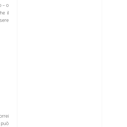
o – o
he il
ssere
orrei
e può