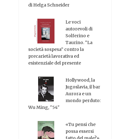
di Helga Schneider
Le voci
autorevoli di
Solferino e
Taurino. “La
società sospesa” contro la
precarietà lavorativa ed
esistenziale del presente
Hollywood, la
Jugoslavia, il bar
Aurora e un
mondo perduto:
Wu Ming, "54"
«Tu pensi che
possa essersi
fatto del male?»