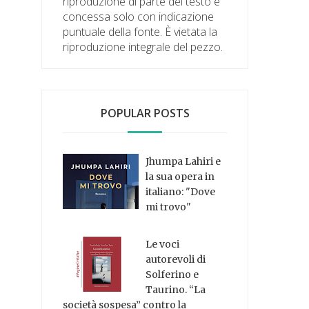
riproduzione di parte del testo è
concessa solo con indicazione
puntuale della fonte. È vietata la
riproduzione integrale del pezzo.
POPULAR POSTS
Jhumpa Lahiri e
la sua opera in
italiano: "Dove
mi trovo"
Le voci
autorevoli di
Solferino e
Taurino. “La
società sospesa” contro la