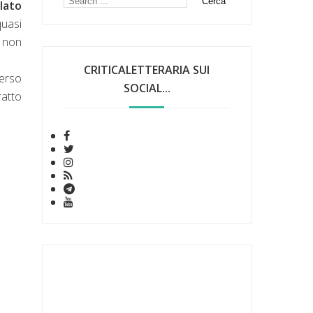
 lato
quasi
, non
CRITICALETTERARIA SUI
verso
SOCIAL...
ratto