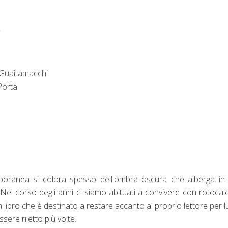
i
 Guaitamacchi
Porta
oranea si colora spesso dell'ombra oscura che alberga in 
l corso degli anni ci siamo abituati a convivere con rotocalc
libro che è destinato a restare accanto al proprio lettore per 
sere riletto più volte.