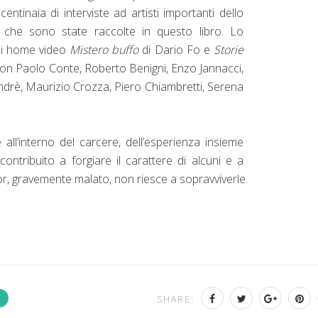
entinaia di interviste ad artisti importanti dello
, che sono state raccolte in questo libro. Lo
li home video
Mistero buffo
di Dario Fo e
Storie
con Paolo Conte, Roberto Benigni, Enzo Jannacci,
ndrè, Maurizio Crozza, Piero Chiambretti, Serena
ll’interno del carcere, dell’esperienza insieme
contribuito a forgiare il carattere di alcuni e a
tor, gravemente malato, non riesce a sopravviverle.
SHARE: