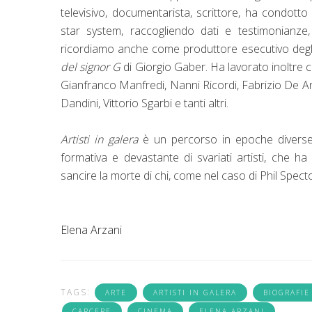
televisivo, documentarista, scrittore, ha condotto c
star system, raccogliendo dati e testimonianze
ricordiamo anche come produttore esecutivo deg
del signor G
di Giorgio Gaber. Ha lavorato inoltre 
Gianfranco Manfredi, Nanni Ricordi, Fabrizio De A
Dandini, Vittorio Sgarbi e tanti altri.
Artisti in galera
è un percorso in epoche diverse a
formativa e devastante di svariati artisti, che ha 
sancire la morte di chi, come nel caso di Phil Spec
Elena Arzani
TAGS:
ARTE
ARTISTI IN GALERA
BIOGRAFIE
CARCERE
CINEMA
ELENA ARZANI