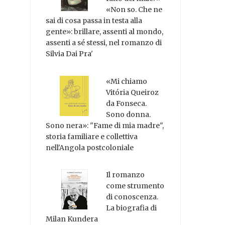
«Non so. Che ne
sai di cosa passa in testa alla
gente»: brillare, assenti al mondo,
assenti a sé stessi, nel romanzo di
Silvia Dai Pra'
«Mi chiamo
Vitória Queiroz
da Fonseca.
Sono donna.
Sono nera»: "Fame di mia madre",
storia familiare e collettiva
nell'Angola postcoloniale
Il romanzo
come strumento
di conoscenza.
La biografia di
Milan Kundera