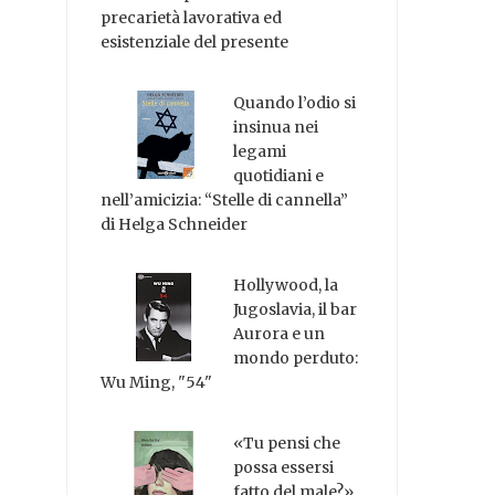
precarietà lavorativa ed
esistenziale del presente
Quando l’odio si
insinua nei
legami
quotidiani e
nell’amicizia: “Stelle di cannella”
di Helga Schneider
Hollywood, la
Jugoslavia, il bar
Aurora e un
mondo perduto:
Wu Ming, "54"
«Tu pensi che
possa essersi
fatto del male?»