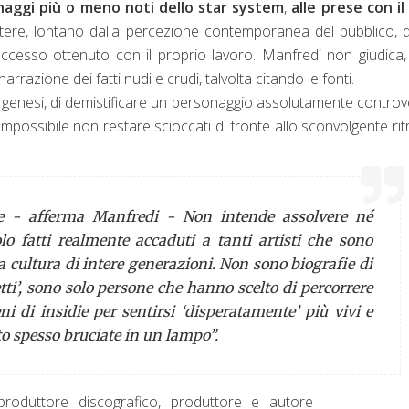
onaggi più o meno noti dello star system
,
alle prese con il
 latere, lontano dalla percezione contemporanea del pubblico, 
ccesso ottenuto con il proprio lavoro. Manfredi non giudica
arrazione dei fatti nudi e crudi, talvolta citando le fonti.
 genesi, di demistificare un personaggio assolutamente contro
possibile non restare scioccati di fronte allo sconvolgente rit
ne - afferma Manfredi - Non intende assolvere né
 fatti realmente accaduti a tanti artisti che sono
a cultura di intere generazioni. Non sono biografie di
ti’, sono solo persone che hanno scelto di percorrere
ni di insidie per sentirsi ‘disperatamente’ più vivi e
to spesso bruciate in un lampo”.
roduttore discografico, produttore e autore