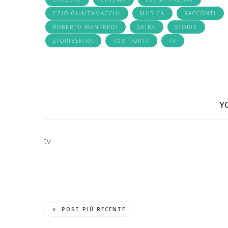
EZIO GUAITAMACCHI
MUSICA
RACCONTI
ROBERTO MANFREDI
SKIRA
STORIE
STORIESKIRA
TOM PORTA
TV
Y
tv
POST PIÙ RECENTE