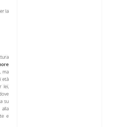
er la
ttura
more
a, ma
i età
r lei,
 dove
za su
 alla
ste e