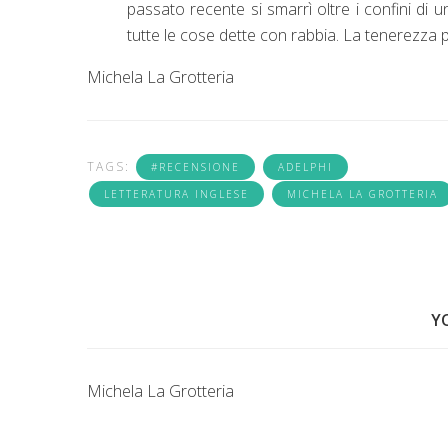
passato recente si smarrì oltre i confini di u
tutte le cose dette con rabbia. La tenerezza pe
Michela La Grotteria
TAGS:
#RECENSIONE
ADELPHI
LETTERATURA INGLESE
MICHELA LA GROTTERIA
Y
Michela La Grotteria