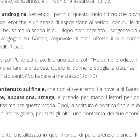
ziato, schizzinoso e…” “Non dire assurdità”. (p. 72)
 androgina
, vestendo i panni di questo ruolo fittizio che dov
ioni erotiche e un senso di esposizione ai pericoli con cui le 
 bellissima la scena in cui, dopo aver cacciato il sergente da
e vergogna su Barton, colpevole di aver offerto il suo corpo
ll’ufficiale:
herzo”. “Uno scherzo. Era uno scherzo!”. “Ho sempre odiato i
o che fare la preziosa. Quello le donne le spoglia a distanza”.
Cristo santo? So badare a me stesso”. (p. 72)
contenuto sul finale,
che non vi sveleremo. La novella di Bates
, appassiona, strega,
e prende per mano i lettori per por
sima per questa storia. E poi, la scrittura è poetica fino al sub
 meravigliosa, per tutti gli altri, una conferma del suo sconf
ente cristallizzata in quel mondo di puro silenzio bianco. Il