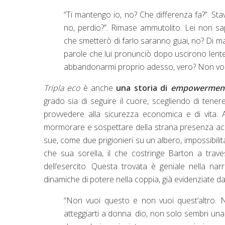
“Ti mantengo io, no? Che differenza fa?”. Sta
no, perdio?”. Rimase ammutolito. Lei non sa
che smetterò di farlo saranno guai, no? Di man
parole che lui pronunciò dopo uscirono lente
abbandonarmi proprio adesso, vero? Non vorr
Tripla eco
è anche
una storia di
empowerme
grado sia di seguire il cuore, scegliendo di ten
provvedere alla sicurezza economica e di vita. 
mormorare e sospettare della strana presenza accant
sue, come due prigionieri su un albero, impossibilita
che sua sorella, il che costringe Barton a traves
dell’esercito. Questa trovata è geniale nella narr
dinamiche di potere nella coppia, già evidenziate 
“Non vuoi questo e non vuoi quest’altro. N
atteggiarti a donna. dio, non solo sembri 