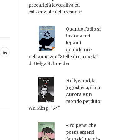
precarietà lavorativa ed
esistenziale del presente
Quando l’odio si
insinua nei
legami
quotidiani e
nell’amicizia: “Stelle di cannella”
di Helga Schneider
Hollywood, la
Jugoslavia, il bar
Aurora e un
mondo perduto:
Wu Ming, "54"
«Tu pensi che
possa essersi
fatto del male?»