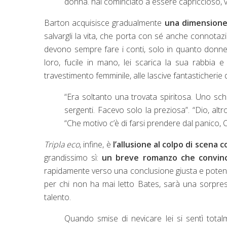
donna. hai cominciato a essere capriccioso, vi
Barton acquisisce gradualmente
una dimensione
salvargli la vita, che porta con sé anche connotaz
devono sempre fare i conti, solo in quanto donne:
loro, fucile in mano, lei scarica la sua rabbia 
travestimento femminile, alle lascive fantasticherie de
“Era soltanto una trovata spiritosa. Uno sc
sergenti. Facevo solo la preziosa”. “Dio, altr
“Che motivo c’è di farsi prendere dal panico, 
Tripla eco
, infine, è
l’allusione al colpo di scena 
grandissimo sì:
un breve romanzo che convince
rapidamente verso una conclusione giusta e potentis
per chi non ha mai letto Bates, sarà una sorpresa
talento.
Quando smise di nevicare lei si sentì totalm