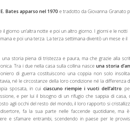
 E. Bates apparso nel 1970
e tradotto da Giovanna Granato p
l giorno un’altra notte e poi un altro giorno. I giorni e le notti
imana e poi una terza. La terza settimana diventò un mese e il
una storia piena di tristezza e paura, ma che grazie alla scri
ronica. Tra i due nella casa sulla collina nasce
una storia d’a
gioniero di guerra costituiscono una coppia non solo insolit
ttavia, né le circostanze della loro condizione né la differenza d
pia sposata, in cui
ciascuno riempie i vuoti dell’altro
: pe
sione, e per lui il bisogno di un rifugio che sappia di casa,
to agli occhi del resto del mondo, il loro rapporto si cristalliz
 disertore, fa la sua parte nelle faccende quotidiane, ma è
enere e sfamare entrambi, scendendo in paese per le provvi