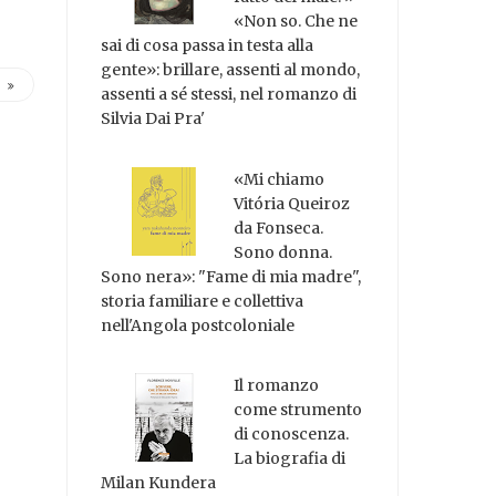
«Non so. Che ne
sai di cosa passa in testa alla
gente»: brillare, assenti al mondo,
assenti a sé stessi, nel romanzo di
Silvia Dai Pra'
«Mi chiamo
Vitória Queiroz
da Fonseca.
Sono donna.
Sono nera»: "Fame di mia madre",
storia familiare e collettiva
nell'Angola postcoloniale
Il romanzo
come strumento
di conoscenza.
La biografia di
Milan Kundera