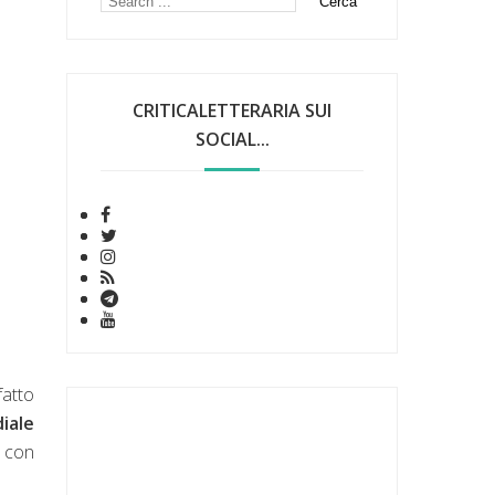
CRITICALETTERARIA SUI
SOCIAL...
fatto
iale
a con