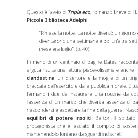
Questo è l’avvio di
Tripla eco
, romanzo breve di
H.
Piccola Biblioteca Adelphi
.
“Rimase la notte. La notte diventò un giorno e i
diventarono una settimana e poi un’altra sett
mese era luglio”. (p. 40)
In meno di un centinaio di pagine Bates racconta 
arguta risulta una lettura piacevolissima e anche i
clandestina
: un disertore e la moglie di un pri
braccata dall’esercito e dalla pubblica morale. E tu
fermano i due da instaurare una routine da cop
l’assenza di un marito che diventa assenza di pas
nascondersi e aspettare la fine della guerra. Nascos
equilibri di potere insoliti
: Barton, il soldato
protagonista che è lasciato il compito di sost
mantenendolo lontano da sguardi indiscreti.