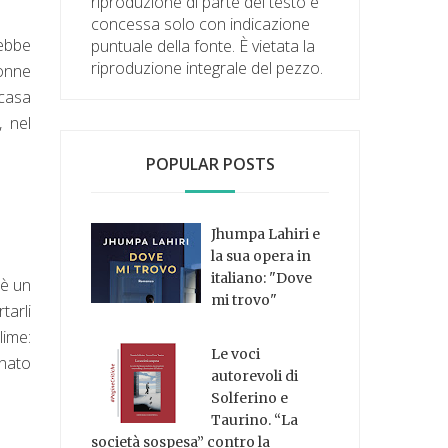
riproduzione di parte del testo è
concessa solo con indicazione
rebbe
puntuale della fonte. È vietata la
riproduzione integrale del pezzo.
donne
 casa
, nel
POPULAR POSTS
Jhumpa Lahiri e
la sua opera in
italiano: "Dove
 è un
mi trovo"
tarli
lime:
Le voci
inato
autorevoli di
Solferino e
Taurino. “La
società sospesa” contro la