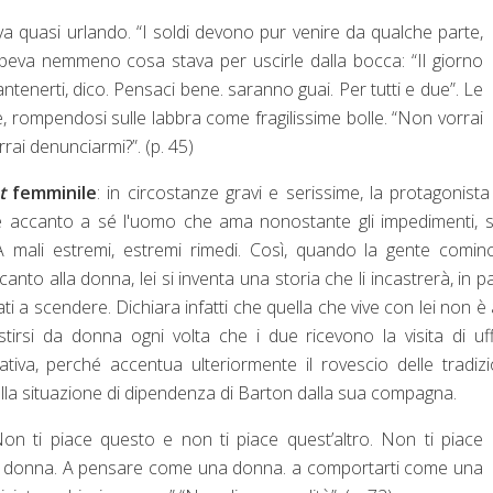
va quasi urlando. “I soldi devono pur venire da qualche parte,
peva nemmeno cosa stava per uscirle dalla bocca: “Il giorno
tenerti, dico. Pensaci bene. saranno guai. Per tutti e due”. Le
, rompendosi sulle labbra come fragilissime bolle. “Non vorrai
ai denunciarmi?”. (p. 45)
nt
femminile
: in circostanze gravi e serissime, la protagonista
ere accanto a sé l'uomo che ama nonostante gli impedimenti, s
A mali estremi, estremi rimedi. Così, quando la gente comin
o alla donna, lei si inventa una storia che li incastrerà, in p
ti a scendere. Dichiara infatti che quella che vive con lei non è 
tirsi da donna ogni volta che i due ricevono la visita di uffi
ativa, perché accentua ulteriormente il rovescio delle tradizi
dalla situazione di dipendenza di Barton dalla sua compagna.
on ti piace questo e non ti piace quest’altro. Non ti piace
una donna. A pensare come una donna. a comportarti come una