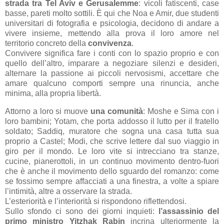
strada tra Tel Aviv e Gerusalemme
: vicoli fatiscenti, case
basse, pareti molto sottili. È qui che Noa e Amir, due studenti
universitari di fotografia e psicologia, decidono di andare a
vivere insieme, mettendo alla prova il loro amore nel
territorio concreto della
convivenza
.
Convivere significa fare i conti con lo spazio proprio e con
quello dell’altro, imparare a negoziare silenzi e desideri,
alternare la passione ai piccoli nervosismi, accettare che
amare qualcuno comporti sempre una rinuncia, anche
minima, alla propria libertà.
Attorno a loro si muove
una comunità
: Moshe e Sima con i
loro bambini; Yotam, che porta addosso il lutto per il fratello
soldato; Saddiq, muratore che sogna una casa tutta sua
proprio a Castel; Modi, che scrive lettere dal suo viaggio in
giro per il mondo. Le loro vite si intrecciano tra stanze,
cucine, pianerottoli, in un continuo movimento dentro-fuori
che è anche il movimento dello sguardo del romanzo: come
se fossimo sempre affacciati a una finestra, a volte a spiare
l’intimità, altre a osservare la strada.
L’esteriorità e l’interiorità si rispondono riflettendosi.
Sullo sfondo ci sono dei giorni inquieti:
l’assassinio del
primo ministro Yitzhak Rabin
incrina ulteriormente la