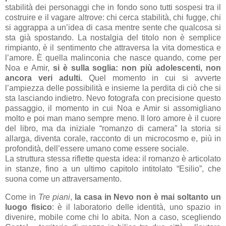
stabilità dei personaggi che in fondo sono tutti sospesi tra il
costruire e il vagare altrove: chi cerca stabilità, chi fugge, chi
si aggrappa a un’idea di casa mentre sente che qualcosa si
sta già spostando. La nostalgia del titolo non è semplice
rimpianto, è il sentimento che attraversa la vita domestica e
l’amore. È quella malinconia che nasce quando, come per
Noa e Amir,
si è sulla soglia: non più adolescenti, non
ancora veri adulti.
Quel momento in cui si avverte
l’ampiezza delle possibilità e insieme la perdita di ciò che si
sta lasciando indietro. Nevo fotografa con precisione questo
passaggio, il momento in cui Noa e Amir si assomigliano
molto e poi man mano sempre meno. Il loro amore è il cuore
del libro, ma da iniziale “romanzo di camera” la storia si
allarga, diventa corale, racconto di un microcosmo e, più in
profondità, dell’essere umano come essere sociale.
La struttura stessa riflette questa idea: il romanzo è articolato
in stanze, fino a un ultimo capitolo intitolato “Esilio”, che
suona come un attraversamento.
Come in
Tre piani
,
la casa in Nevo non è mai soltanto un
luogo fisico
: è il laboratorio delle identità, uno spazio in
divenire, mobile come chi lo abita. Non a caso, scegliendo