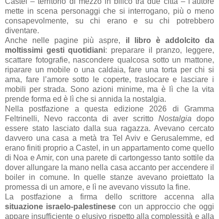
Castel – territorio di mezzo in bilico tra due città – l’autore
mette in scena personaggi che si interrogano, più o meno
consapevolmente, su chi erano e su chi potrebbero
diventare.
Anche nelle pagine più aspre,
il libro è addolcito da
moltissimi gesti quotidiani
: preparare il pranzo, leggere,
scattare fotografie, nascondere qualcosa sotto un mattone,
riparare un mobile o una caldaia, fare una torta per chi si
ama, fare l’amore sotto le coperte, traslocare e lasciare i
mobili per strada. Sono azioni minime, ma è lì che la vita
prende forma ed è lì che si annida la nostalgia.
Nella postfazione a questa edizione 2026 di Gramma
Feltrinelli, Nevo racconta di aver scritto
Nostalgia
dopo
essere stato lasciato dalla sua ragazza. Avevano cercato
davvero una casa a metà tra Tel Aviv e Gerusalemme, ed
erano finiti proprio a Castel, in un appartamento come quello
di Noa e Amir, con una parete di cartongesso tanto sottile da
dover allungare la mano nella casa accanto per accendere il
boiler in comune. In quelle stanze avevano proiettato la
promessa di un amore, e lì ne avevano vissuto la fine.
La postfazione a firma dello scrittore accenna alla
situazione israelo-palestinese
con un approccio che oggi
appare insufficiente o elusivo rispetto alla complessità e alla