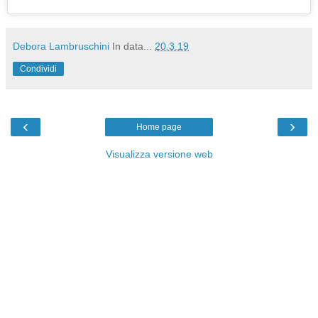
Debora Lambruschini
In data...
20.3.19
Condividi
‹
›
Home page
Visualizza versione web