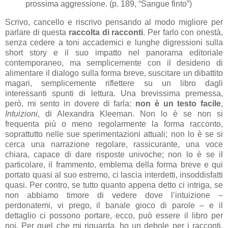
prossima aggressione. (p. 189, “Sangue finto”)
Scrivo, cancello e riscrivo pensando al modo migliore per
parlare di questa
raccolta di racconti
. Per farlo con onestà,
senza cedere a toni accademici e lunghe digressioni sulla
short story e il suo impatto nel panorama editoriale
contemporaneo, ma semplicemente con il desiderio di
alimentare il dialogo sulla forma breve, suscitare un dibattito
magari, semplicemente riflettere su un libro dagli
interessanti spunti di lettura. Una brevissima premessa,
però, mi sento in dovere di farla:
non è un testo facile
,
Intuizioni
, di Alexandra Kleeman. Non lo è se non si
frequenta più o meno regolarmente la forma racconto,
soprattutto nelle sue sperimentazioni attuali; non lo è se si
cerca una narrazione regolare, rassicurante, una voce
chiara, capace di dare risposte univoche; non lo è se il
particolare, il frammento, emblema della forma breve e qui
portato quasi al suo estremo, ci lascia interdetti, insoddisfatti
quasi. Per contro, se tutto quanto appena detto ci intriga, se
non abbiamo timore di vedere dove l’intuizione –
perdonatemi, vi prego, il banale gioco di parole – e il
dettaglio ci possono portare, ecco, può essere il libro per
noi. Per quel che mi riguarda, ho un debole per i racconti,