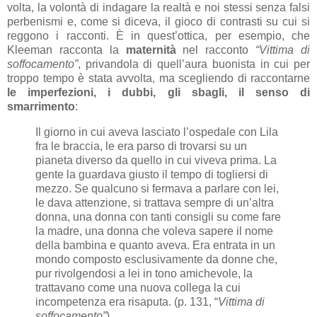
volta, la volontà di indagare la realtà e noi stessi senza falsi
perbenismi e, come si diceva, il gioco di contrasti su cui si
reggono i racconti. È in quest’ottica, per esempio, che
Kleeman racconta la
maternità
nel racconto
“Vittima di
soffocamento”
, privandola di quell’aura buonista in cui per
troppo tempo è stata avvolta, ma scegliendo di raccontarne
le imperfezioni, i dubbi, gli sbagli, il senso di
smarrimento
:
Il giorno in cui aveva lasciato l’ospedale con Lila
fra le braccia, le era parso di trovarsi su un
pianeta diverso da quello in cui viveva prima. La
gente la guardava giusto il tempo di togliersi di
mezzo. Se qualcuno si fermava a parlare con lei,
le dava attenzione, si trattava sempre di un’altra
donna, una donna con tanti consigli su come fare
la madre, una donna che voleva sapere il nome
della bambina e quanto aveva. Era entrata in un
mondo composto esclusivamente da donne che,
pur rivolgendosi a lei in tono amichevole, la
trattavano come una nuova collega la cui
incompetenza era risaputa. (p. 131, “
Vittima di
soffocamento”
)