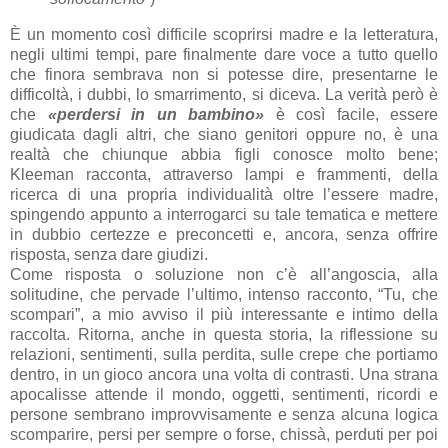
È un momento così difficile scoprirsi madre e la letteratura,
negli ultimi tempi, pare finalmente dare voce a tutto quello
che finora sembrava non si potesse dire, presentarne le
difficoltà, i dubbi, lo smarrimento, si diceva. La verità però è
che
«perdersi in un bambino»
è così facile, essere
giudicata dagli altri, che siano genitori oppure no, è una
realtà che chiunque abbia figli conosce molto bene;
Kleeman racconta, attraverso lampi e frammenti, della
ricerca di una propria individualità oltre l’essere madre,
spingendo appunto a interrogarci su tale tematica e mettere
in dubbio certezze e preconcetti e, ancora, senza offrire
risposta, senza dare giudizi.
Come risposta o soluzione non c’è all’angoscia, alla
solitudine, che pervade l’ultimo, intenso racconto, “Tu, che
scompari”, a mio avviso il più interessante e intimo della
raccolta. Ritorna, anche in questa storia, la riflessione su
relazioni, sentimenti, sulla perdita, sulle crepe che portiamo
dentro, in un gioco ancora una volta di contrasti. Una strana
apocalisse attende il mondo, oggetti, sentimenti, ricordi e
persone sembrano improvvisamente e senza alcuna logica
scomparire, persi per sempre o forse, chissà, perduti per poi