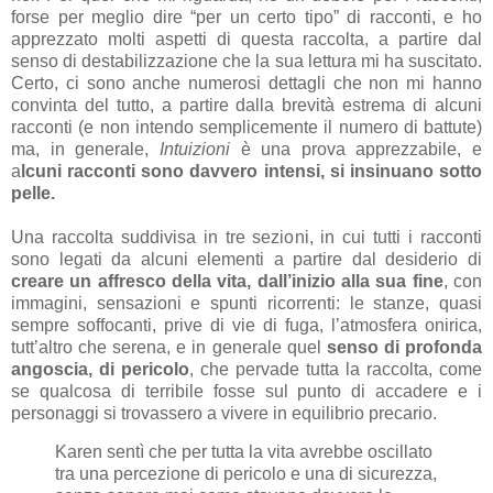
forse per meglio dire “per un certo tipo” di racconti, e ho
apprezzato molti aspetti di questa raccolta, a partire dal
senso di destabilizzazione che la sua lettura mi ha suscitato.
Certo, ci sono anche numerosi dettagli che non mi hanno
convinta del tutto, a partire dalla brevità estrema di alcuni
racconti (e non intendo semplicemente il numero di battute)
ma, in generale,
Intuizioni
è una prova apprezzabile, e
a
lcuni racconti sono davvero intensi, si insinuano sotto
pelle.
Una raccolta suddivisa in tre sezioni, in cui tutti i racconti
sono legati da alcuni elementi a partire dal desiderio di
creare un affresco della vita, dall’inizio alla sua fine
, con
immagini, sensazioni e spunti ricorrenti: le stanze, quasi
sempre soffocanti, prive di vie di fuga, l’atmosfera onirica,
tutt’altro che serena, e in generale quel
senso di profonda
angoscia, di pericolo
, che pervade tutta la raccolta, come
se qualcosa di terribile fosse sul punto di accadere e i
personaggi si trovassero a vivere in equilibrio precario.
Karen sentì che per tutta la vita avrebbe oscillato
tra una percezione di pericolo e una di sicurezza,