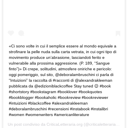
«Ci sono volte in cui il semplice essere al mondo equivale a
strofinare la pelle nuda sulla carta vetrata, in cui ogni tipo di
movimento produce un’abrasione, lasciandoti ferito e
vulnerabile alla prossima aggressione. (P. 189, “Sangue
finto”)» Di crepe, solitudini, atmosfere oniriche e pericolo:
oggi pomeriggio, sul sito, @deboralambruschini ci parla di
“Intuizioni” la raccolta di #racconti di @alexandrakleeman
pubblicata da @edizioniblackcoffee Stay tuned 😉 #book
#shortstory #bookstagram #booklover #bookquotes
#bookblogger #bookaholic #bookreview #bookreviewer
#intuizioni #blackcoffee #alexandrakleeman
#deboralambruschini #recensioni #instabook #instalibri
#women #womenwriters #americanliterature
Un post condiviso da
CriticaLetteraria.org
(@criticaletteraria) in data: