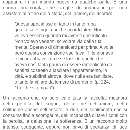
riapparire in un mondo nuovo da qualche parte. E una
donna innamorata, che sceglie di andarsene per non
assistere alla fine della storia, dell’amore, del ricordo:
Questa apocalisse di tanto in tanto ruba
qualcosa, e ingoia anche ricordi interi. Non
volevo esserci quando mi avresti dimenticato.
Non volevo vedermi scivolare via dalla tua
mente. Speravo di dimenticarti per prima. A volte
però questa convinzione vacillava. Ti telefonavo
e mi arrabbiavo come se fossi tu quello che
aveva così tanta paura di essere dimenticato da
sentirsi costretto a lasciare l’appartamento, la
città, e stabilirsi altrove, dove nulla era familiare,
o tanto familiare da temere di perderlo. (p. 224,
“Tu, che scompari”)
Un racconto che, da solo, vale tutta la raccolta: metafora
della perdita del sogno, della fine dell’amore, della
solitudine anche nell’essere in due, del sentimento che si
consuma fino a scomparire, dell’incapacità di fare i conti con
la perdita, la delusione, la sofferenza. È un racconto molto
intenso, struggente, eppure non privo di speranza, di luce