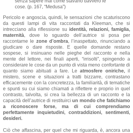
senza sapere mai come stavano davvero le
cose. (p. 167, “Medusa”)
Pericolo e angoscia, quindi, le sensazioni che scaturiscono
da questi lampi di vita raccontati da Kleeman, che si
intrecciano alla riflessione su
identità, relazioni, famiglia,
maternità
, dove lo sguardo dell’autrice si posa per
raccontarne le
zone d’ombra
, l’inaspettato, rinunciando a
giudicare o dare risposte. E quelle domande restano
sospese, si insinuano nelle pieghe del racconto e nella
mente del lettore, nei finali aperti, “irrisolti”, spingendo a
considerare le cose da un punto di vista meno confortante di
quanto siamo abituati a fare. Le
atmosfere oniriche,
il
mistero, scene e situazioni a tratti bizzarre, contrastano
efficacemente con la concretezza, la familiarità, di tematiche
e spunti su cui siamo chiamati a riflettere e proprio in quel
contrasto, talvolta, si crea la bellezza di un racconto e la
capacità dell’autrice di restituirci
un mondo che fatichiamo
a riconoscere forse, ma di cui comprendiamo
perfettamente inquietudini, contraddizioni, sentimenti,
desideri.
Ciò che affascina, per quel che mi riguarda, è, ancora una