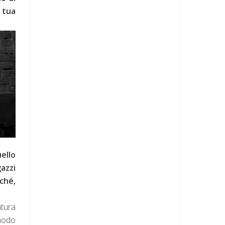
a tua
ello
gazzi
ché,
atura
 modo