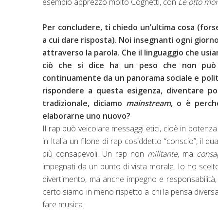
esempio apprezzo molto Cognetti, con
Le otto mo
Per concludere, ti chiedo un’ultima cosa (for
a cui dare risposta). Noi insegnanti ogni gior
attraverso la parola. Che il linguaggio che usi
ciò che si dice ha un peso che non può 
continuamente da un panorama sociale e polit
rispondere a questa esigenza, diventare po
tradizionale, diciamo
mainstream
, o è perché
elaborarne uno nuovo?
Il rap può veicolare messaggi etici, cioè in potenz
in Italia un filone di rap cosiddetto “conscio”, il 
più consapevoli. Un rap non
militante
, ma
consa
impegnati da un punto di vista morale. Io ho scel
divertimento, ma anche impegno e responsabilità,
certo siamo in meno rispetto a chi la pensa diversa
fare musica.