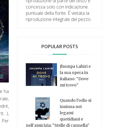
riproduzione di parte del testo è
concessa solo con indicazione
puntuale della fonte. È vietata la
riproduzione integrale del pezzo.
POPULAR POSTS
Jhumpa Lahiri e
la sua opera in
italiano: "Dove
mi trovo"
e ha
rale,
Quando l’odio si
ndré,
insinua nei
nt…),
legami
quotidiani e
. Per
nell’amicizia: “Stelle di cannella”