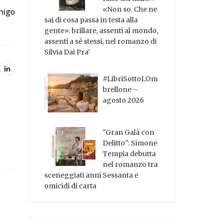
«Non so. Che ne
nigo
sai di cosa passa in testa alla
gente»: brillare, assenti al mondo,
assenti a sé stessi, nel romanzo di
Silvia Dai Pra'
#LibriSottoLOm
brellone –
agosto 2026
"Gran Galà con
Delitto": Simone
Tempia debutta
nel romanzo tra
sceneggiati anni Sessanta e
omicidi di carta