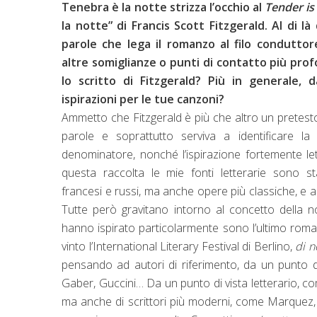
Tenebra è la notte strizza l’occhio al
Tender is
la notte” di Francis Scott Fitzgerald. Al di là 
parole che lega il romanzo al filo conduttore
altre somiglianze o punti di contatto più profo
lo scritto di Fitzgerald? Più in generale,
ispirazioni per le tue canzoni?
Ammetto che Fitzgerald è più che altro un pretesto:
parole e soprattutto serviva a identificare 
denominatore, nonché l’ispirazione fortemente let
questa raccolta le mie fonti letterarie sono stat
francesi e russi, ma anche opere più classiche, e
Tutte però gravitano intorno al concetto della n
hanno ispirato particolarmente sono l’ultimo rom
vinto l’International Literary Festival di Berlino,
di n
pensando ad autori di riferimento, da un punto di
Gaber, Guccini… Da un punto di vista letterario,
ma anche di scrittori più moderni, come Marquez