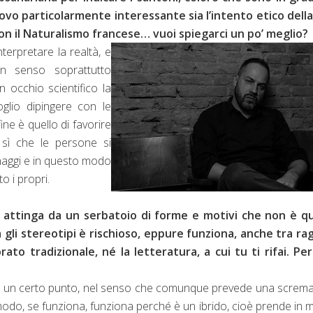
trovo particolarmente interessante sia l’intento etico dell
 con il Naturalismo francese… vuoi spiegarci un po’ meglio?
erpretare la realtà, e
n senso soprattutto
n occhio scientifico la
oglio dipingere con le
fine è quello di favorire
 sì che le persone si
aggi e in questo modo
to i propri.
che attinga da un serbatoio di forme e motivi che non è qu
 gli stereotipi è rischioso, eppure funziona, anche tra ra
to tradizionale, né la letteratura, a cui tu ti rifai. Per
ino a un certo punto, nel senso che comunque prevede una screm
ni modo, se funziona, funziona perché è un ibrido, cioè prende in