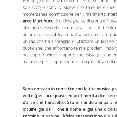
Poi un giorno arriva la sfida: "Prof, secondo me
sopracciglio sono io. Ricevo prontamente elenco d
momentanea commozione per il riferimento interte
arte Murubutu
, è un insegnante di storia e filo
al tempo stesso etica e narrativa, che la forte cifra 
di forte responsabilità educativa di fronte a un pubb
un rap che ha il coraggio di utilizzare un lessico 
quotidiane, che affrontano temi e problemi importa
per approfondire il rapporto che esiste (e viene o
ma anche per scoprire qualcosa di più sul suo ult
Sono entrata in contatto con la tua musica gra
volte (per loro quasi sempre) merita di essere
d’arte che hai scelto. Sto iniziando a imparare
intuire già da lì, che il nome è già una dichi
termine in uso nell’Africa settentrionale e su