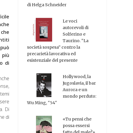
di Helga Schneider
cile
Le voci
anche
autorevoli di
, che
Solferino e
titi
Taurino. “La
 può
società sospesa” contro la
precarietà lavorativa ed
 più
esistenziale del presente
o di
Hollywood, la
anche
Jugoslavia, il bar
ense,
Aurora e un
 temi
mondo perduto:
ssere
Wu Ming, "54"
a. Di
me di
«Tu pensi che
possa essersi
fatto del male?»