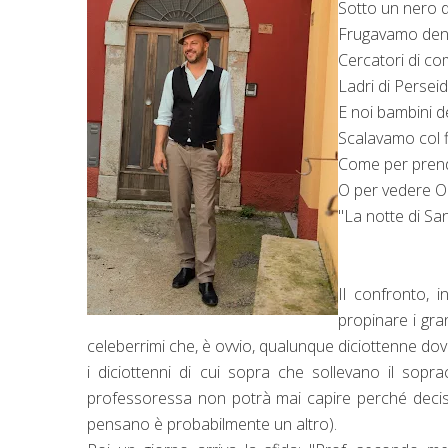
Sotto un nero d'
Frugavamo dentr
Cercatori di co
Ladri di Perseid
E noi bambini d
Scalavamo col fi
Come per prende
O per vedere O
"La notte di Sa
Il confronto, 
propinare i gran
celeberrimi che, è ovvio, qualunque diciottenne d
i diciottenni di cui sopra che sollevano il sopr
professoressa non potrà mai capire perché dec
pensano è probabilmente un altro).