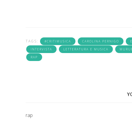
TAGS:
#CRITIMUSICA
CAROLINA PERNIGO
INTERVISTA
LETTERATURA E MUSICA
MURU
RAP
Y
rap