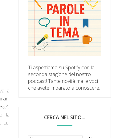
Ti aspettiamo su Spotify con la
seconda stagione del nostro
podcast! Tante novità ma le voci
che avete imparato a conoscere.
ova a
brani
ero?
);
o, la
CERCA NEL SITO...
a cui