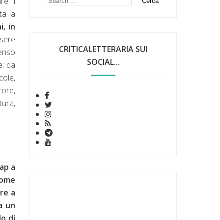
re il
ta la
i, in
ssere
CRITICALETTERARIA SUI
senso
SOCIAL...
e: da
cole,
tore,
tura,
rap a
 nome
are a
a un
o di