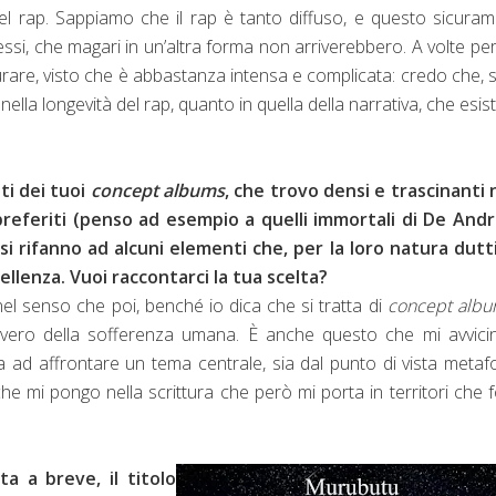
del rap. Sappiamo che il rap è tanto diffuso, e questo sicura
ssi, che magari in un’altra forma non arriverebbero. A volte pe
rare, visto che è abbastanza intensa e complicata: credo che, 
ella longevità del rap, quanto in quella della narrativa, che esis
ti dei tuoi
concept albums
, che trovo densi e trascinanti 
preferiti (penso ad esempio a quelli immortali di De André
i rifanno ad alcuni elementi che, per la loro natura dutti
llenza. Vuoi raccontarci la tua scelta?
 nel senso che poi, benché io dica che si tratta di
concept alb
vvero della sofferenza umana. È anche questo che mi avvici
a ad affrontare un tema centrale, sia dal punto di vista metaf
che mi pongo nella scrittura che però mi porta in territori che 
a a breve, il titolo