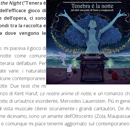
 the Night
(“Tenera è
dell’efficace gioco di
 dell’opera, ci sono
ndi tra la raccolta e
 da dove vengono le
 mi piaceva il gioco di
la notte come comune
teraria dell’album. Per
e varie: i naturalisti
 alcune contemporanee.
otte. Due testi che mi
anzo di Kent Haruf,
Le nostre anime di notte
, e un romanzo ch
otte
, di un’autrice esordiente, Mercedes Lauenstein. Più in gene
 vista musicale citerei sicuramente i grandi cantautori, De A
 come dicevamo, sono un amante dell’Ottocento (Zola, Maupassa
, e comunque mi piace tenermi aggiornato sul contemporaneo