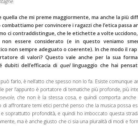
ntagne
.
se quella che mi preme maggiormente, ma anche la più diffi
no combattiamo per convincere i ragazzi che l’etica passa 
amo ci contraddistingue, che le etichette a volte uccidono
non essere considerato (e in questo veniamo smen
ico non sempre adeguato o coerente). In che modo il rap
rtatore di valori? Questo vale anche per la sua forma
 dubiti dell’efficacia di
quel
linguaggio che hai pensat
a può farlo, è nell’atto che spesso non lo fa. Esiste comunque 
quale per l’appunto è portatore di tematiche più profonde, più int
pevole
, che non è la stessa cosa, e quindi comporta anche
to di affrontare temi etici perché penso che la musica possa e
 e soprattutto profondità, e quindi ho imboccato questa strad
mente, ma è anche giusto che ci sia una pluralità di modi e for