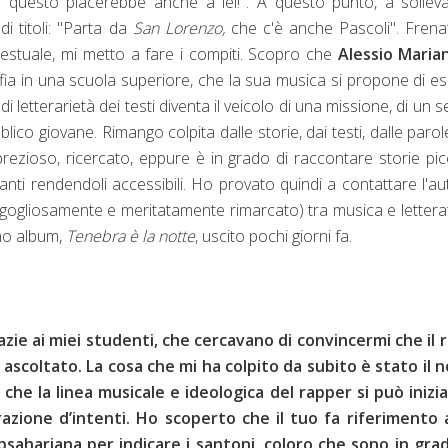
 questo piacerebbe anche a lei!". A questo punto, a solleva
i titoli: "Parta da
San Lorenzo,
che c'è anche Pascoli". Frena
stuale, mi metto a fare i compiti. Scopro che
Alessio Marian
sofia in una scuola superiore, che la sua musica si propone di e
di letterarietà dei testi diventa il veicolo di una missione, di un 
lico giovane. Rimango colpita dalle storie, dai testi, dalle parol
prezioso, ricercato, eppure è in grado di raccontare storie pic
nti rendendoli accessibili. Ho provato quindi a contattare l'au
rgogliosamente e meritatamente rimarcato) tra musica e lettera
imo album,
Tenebra è la notte
, uscito pochi giorni fa.
zie ai miei studenti, che cercavano di convincermi che il 
 ascoltato. La cosa che mi ha colpito da subito è stato il
 che la linea musicale e ideologica del rapper si può inizi
arazione d’intenti. Ho scoperto che il tuo fa riferimento 
bsahariana per indicare i santoni, coloro che sono in grad