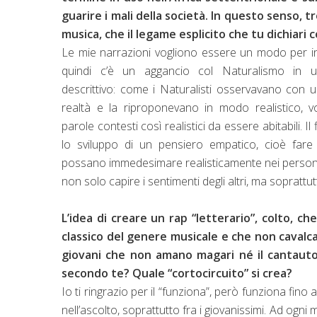
guarire i mali della società. In questo senso, 
musica, che il legame esplicito che tu dichiari
Le mie narrazioni vogliono essere un modo per int
quindi c’è un aggancio col Naturalismo in u
descrittivo: come i Naturalisti osservavano con u
realtà e la riproponevano in modo realistico, v
parole contesti così realistici da essere abitabili. Il 
lo sviluppo di un pensiero empatico, cioè fare
possano immedesimare realisticamente nei person
non solo capire i sentimenti degli altri, ma soprattut
L’idea di creare un rap “letterario”, colto, 
classico del genere musicale e che non cavalca
giovani che non amano magari né il cantautora
secondo te? Quale “cortocircuito” si crea?
Io ti ringrazio per il “funziona”, però funziona f
nell’ascolto, soprattutto fra i giovanissimi. Ad og