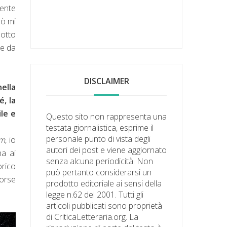
mente
rò mi
sotto
te da
DISCLAIMER
nella
, la
le e
Questo sito non rappresenta una
testata giornalistica, esprime il
personale punto di vista degli
um
, io
autori dei post e viene aggiornato
na ai
senza alcuna periodicità. Non
orico
può pertanto considerarsi un
forse
prodotto editoriale ai sensi della
legge n.62 del 2001. Tutti gli
articoli pubblicati sono proprietà
di CriticaLetteraria.org. La