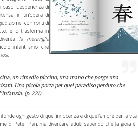
a caso. L’esperienza di
ntensa, in un’opera di
udizio nei confronti di
to, e lo trasforma in
diventa
la meraviglia
icolo infantilismo che
iosi
:
dicina, un rimedio piccino, una mano che porge una
 risata. Una picola porta per quel paradiso perduto che
l’infanzia.
(p. 221)
onde ogni gesto di quell’innocenza e di quell’amore per la vita t
rome di Peter Pan, ma diventare adulti sapendo che la gioia è 