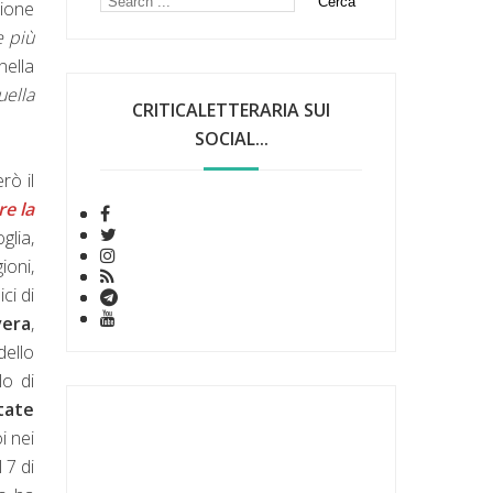
zione
e più
nella
uella
CRITICALETTERARIA SUI
SOCIAL...
rò il
e la
glia,
ioni,
ci di
vera
,
dello
lo di
tate
i nei
l 7 di