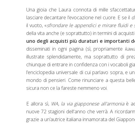
Una gioia che Laura connota di mille sfaccettatu
lasciare decantare l’evocazione nel cuore. E se il
d
il vuoto, «
sfrondare le appendici e mirare fluidi e s
della vita anche (e soprattutto) in termini di acquis
uno degli acquisti più duraturi e importanti de
disseminati in ogni pagina (sì, propriamente
kawa
illustrate splendidamente, ma soprattutto di pr
chiunque di entrare in confidenza con i vocaboli g
l’enciclopedia universale di cui parlavo sopra, e un
mondo di pensieri. Come rinunciare a questa bellezz
sicura non ce la fareste nemmeno voi.
E allora sì,
WA, la via giapponese all'armonia
è ad
nuove 72 stagioni dell'anno che verrà. A ricordarm
grazie a un’autrice italiana innamorata del Giappone