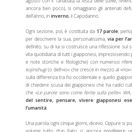
agosto con il
Tanabata
, la festa delle stelle, l’ev
ancora ben poco), si omaggiano gli antenati defunt
dell’anno, in
inverno
, il Capodanno.
Ogni sezione, poi, è costituita da
17 parole
, perl
per descrivere la sua, personalissima,
via per l’
definito; su di lui si costruisce una riflessione s
vita quotidiana di tutti i giapponesi, impreziosendo p
e note storiche e filologiche) con numerosi riferim
kojinshugi
(o dell’«io» che cresce in mezzo al «noi
sulla differenza tra l’io occidentale e quello giappo
di chiedere scusa dei giapponesi che ha radici cultu
che
«Le parole sono come ferite sulla pelle»
.
WA, 
del sentire, pensare, vivere giapponesi es
l’umanità
.
Una parola ogni cinque giorni, dicevo. Oppure si può
volume tutto d’un fiato, o ancora prediligere u