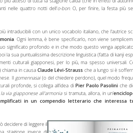
ento più atteso di tutta la stagione calda (che in effetti di autun
i nelle quattro notti dell'
o-bon
. O, per finire, la festa più se
opiù intraducibili con un unico vocabolo italiano, che l’autrice sc
armonia
. Ogni lemma, è bene specificarlo, non viene semplice
ul suo significato profondo e in che modo questo venga applicato
oi la sua puntualissima descrizione linguistica (fatta di kanji espl
enti culturali giapponesi, per lo più, ma spesso universali. Co
») chiama in causa
Claude Lévi-Strauss
che a lungo si è soffe
nese. Il
gomennasai
(o del chiedere perdono), quel modo freq
rali profonde, si collega all’idea di
Pier Paolo Pasolini
che di
la via giapponese all'armonia
si tramuta, allora, in un’
enciclop
emplificati in un compendio letterario che interessa t
 decidere di leggere il
na stagione invece di