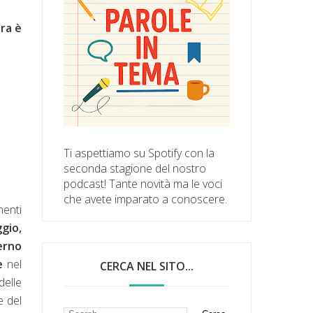
era è
Ti aspettiamo su Spotify con la
seconda stagione del nostro
podcast! Tante novità ma le voci
che avete imparato a conoscere.
menti
gio,
erno
e
nel
CERCA NEL SITO...
delle
e del