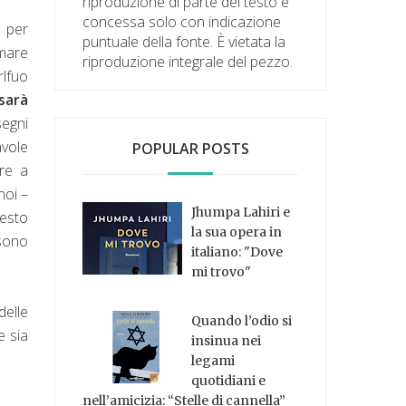
riproduzione di parte del testo è
concessa solo con indicazione
e per
puntuale della fonte. È vietata la
amare
riproduzione integrale del pezzo.
rlfuo
sarà
segni
avole
POPULAR POSTS
re a
noi –
Jhumpa Lahiri e
uesto
la sua opera in
 sono
italiano: "Dove
mi trovo"
delle
Quando l’odio si
e sia
insinua nei
legami
quotidiani e
nell’amicizia: “Stelle di cannella”