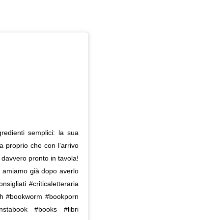
redienti semplici: la sua
a proprio che con l’arrivo
 davvero pronto in tavola!
i amiamo già dopo averlo
nsigliati #criticaletteraria
kish #bookworm #bookporn
instabook #books #libri