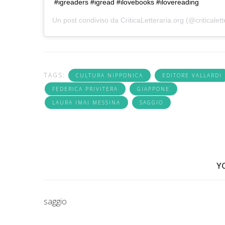
#igreaders #igread #ilovebooks #ilovereading
Un post condiviso da
CriticaLetteraria.org
(@criticalett
TAGS:
CULTURA NIPPONICA
EDITORE VALLARDI
FEDERICA PRIVITERA
GIAPPONE
LAURA IMAI MESSINA
SAGGIO
Y
saggio