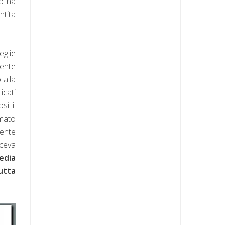
no ha
ntita
eglie
mente
 alla
icati
sì il
rmato
uente
ceva
edia
utta