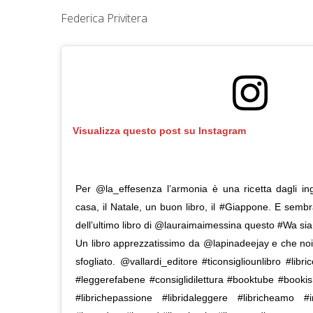
Federica Privitera
Visualizza questo post su Instagram
Per @la_effesenza l’armonia è una ricetta dagli ing
casa, il Natale, un buon libro, il #Giappone. E sembr
dell’ultimo libro di @lauraimaimessina questo #Wa sia
Un libro apprezzatissimo da @lapinadeejay e che no
sfogliato. @vallardi_editore #ticonsigliounlibro #librico
#leggerefabene #consiglidilettura #booktube #boo
#librichepassione #libridaleggere #libricheamo #