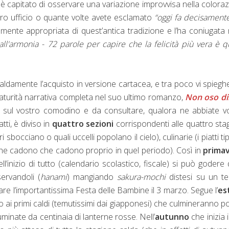
è capitato di osservare una variazione improvvisa nella colora
vostro ufficio o quante volte avete esclamato
“oggi fa decisament
mente appropriata di quest’antica tradizione e l’ha coniugata 
ll'armonia - 72 parole per capire che la felicità più vera è q
caldamente l’acquisto in versione cartacea, e tra poco vi spieghe
maturità narrativa completa nel suo ultimo romanzo,
Non oso dir
sul vostro comodino e da consultare, qualora ne abbiate vo
tti, è diviso in
quattro sezioni
corrispondenti alle quattro stag
i sbocciano o quali uccelli popolano il cielo), culinarie (i piatti tipi
e che cadono che cadono proprio in quel periodo). Così in
prima
ll’inizio di tutto (calendario scolastico, fiscale) si può godere 
servandoli (
hanami
) mangiando
sakura-mochi
distesi su un te
re l’importantissima Festa delle Bambine il 3 marzo. Segue l’
es
o ai primi caldi (temutissimi dai giapponesi) che culmineranno po
lluminate da centinaia di lanterne rosse. Nell’
autunno
che inizia i