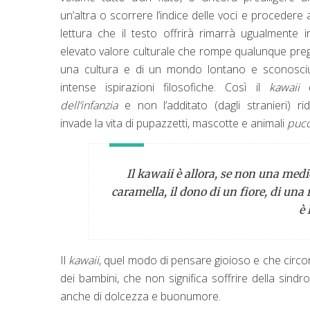
un’altra o scorrere l’indice delle voci e procedere 
lettura che il testo offrirà rimarrà ugualmente i
elevato valore culturale che rompe qualunque pregi
una cultura e di un mondo lontano e sconosciu
intense ispirazioni filosofiche. Così il
kawaii
dell’infanzia
e non l’additato (dagli stranieri) rid
invade la vita di pupazzetti, mascotte e animali
pucc
Il kawaii è allora, se non una me
caramella, il dono di un fiore, di una
è 
Il
kawaii
, quel modo di pensare gioioso e che circonf
dei bambini, che non significa soffrire della sind
anche di dolcezza e buonumore.