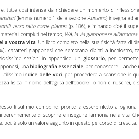
re, tutte così intense da richiedere un momento di riflession
anshari
(lemma numero 1 della sezione
Autunno
) insegna ad 
ottili verso l’alto come piante»
(p. 186), eliminando cioè il supe
ti materiali compiuti nel tempo,
WA, la via giapponese all'armonia
lla vostra vita
. Un libro completo nella sua fisicità fatta di di
ii
), caratteri giapponesi che sembrano dipinti a inchiostro, t
eziosissime sezioni in appendice: un
glossario
, per permette
iapponesi, una
bibliografia essenziale
, per conoscere – anche 
 utilissimo
indice delle voci
, per procedere a scansione in q
a fisica in nome dell’agilità dell’ebook? Io non ci riuscirei, e
esso lì sul mio comodino, pronto a essere riletto a ognuna 
i perennemente di scoprire e inseguire l’armonia nella vita. Ch
, poi, è solo un valore aggiunto in questo percorso di crescita.