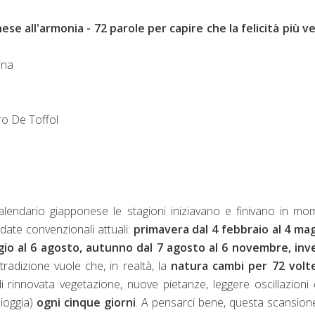
ese all'armonia - 72 parole per capire che la felicità più v
ina
uro De Toffol
alendario giapponese le stagioni iniziavano e finivano in mo
e date convenzionali attuali:
primavera dal 4 febbraio al 4 mag
gio al 6 agosto, autunno dal 7 agosto al 6 novembre, inv
 tradizione vuole che, in realtà, la
natura cambi per 72 volt
 rinnovata vegetazione, nuove pietanze, leggere oscillazioni 
pioggia)
ogni cinque giorni
. A pensarci bene, questa scansion