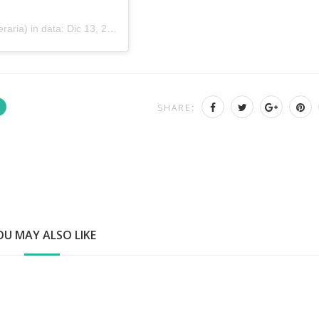
eraria) in data:
Dic 13, 2018 at 5:00 PST
SHARE:
OU MAY ALSO LIKE