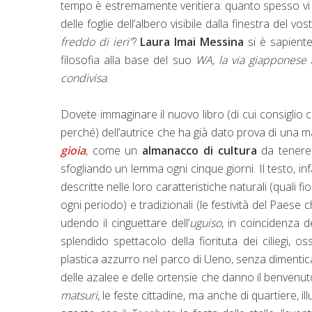
tempo è estremamente veritiera: quanto spesso vi 
delle foglie dell’albero visibile dalla finestra del 
freddo di ieri”
?
Laura Imai Messina
si è sapiente
filosofia alla base del suo
WA, la via giapponese a
condivisa
.
Dovete immaginare il nuovo libro (di cui consiglio 
perché) dell’autrice che ha già dato prova di una 
gioia
, come un
almanacco di cultura
da tenere 
sfogliando un lemma ogni cinque giorni. Il testo, infa
descritte nelle loro caratteristiche naturali (quali fior
ogni periodo) e tradizionali (le festività del Paes
udendo il cinguettare dell’
uguiso
, in coincidenza de
splendido spettacolo della fiorituta dei ciliegi, os
plastica azzurro nel parco di Ueno, senza dimentica
delle azalee e delle ortensie che danno il benvenut
matsuri
, le feste cittadine, ma anche di quartiere, i