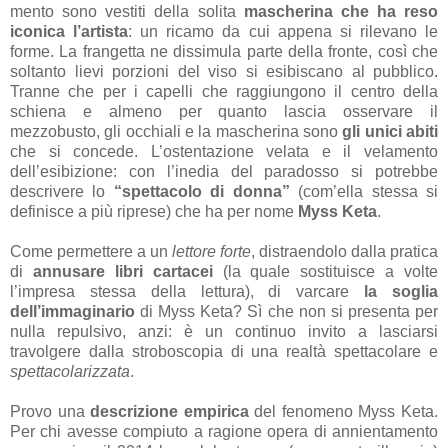
mento sono vestiti della solita
mascherina che ha reso
iconica l’artista
: un ricamo da cui appena si rilevano le
forme. La frangetta ne dissimula parte della fronte, così che
soltanto lievi porzioni del viso si esibiscano al pubblico.
Tranne che per i capelli che raggiungono il centro della
schiena e almeno per quanto lascia osservare il
mezzobusto, gli occhiali e la mascherina sono
gli unici abiti
che si concede. L’ostentazione velata e il velamento
dell’esibizione: con l’inedia del paradosso si potrebbe
descrivere lo
“spettacolo di donna”
(com’ella stessa si
definisce a più riprese) che ha per nome
Myss Keta
.
Come permettere a un
lettore forte
, distraendolo dalla pratica
di
annusare libri cartacei
(la quale sostituisce a volte
l’impresa stessa della lettura), di varcare
la soglia
dell’immaginario
di Myss Keta? Sì che non si presenta per
nulla repulsivo, anzi: è un continuo invito a lasciarsi
travolgere dalla stroboscopia di una realtà spettacolare e
spettacolarizzata
.
Provo una
descrizione empirica
del fenomeno Myss Keta.
Per chi avesse compiuto a ragione opera di annientamento