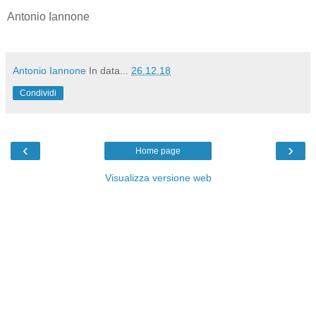
Antonio Iannone
Antonio Iannone
In data...
26.12.18
Condividi
‹
›
Home page
Visualizza versione web