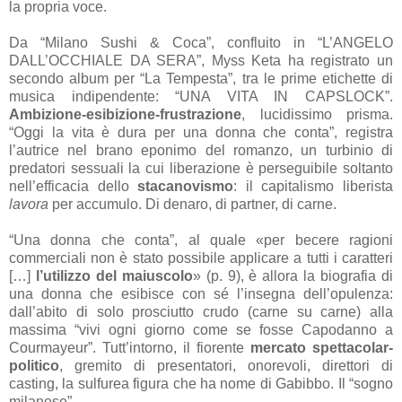
la propria voce.
Da “Milano Sushi & Coca”, confluito in “L’ANGELO
DALL’OCCHIALE DA SERA”, Myss Keta ha registrato un
secondo album per “La Tempesta”, tra le prime etichette di
musica indipendente: “UNA VITA IN CAPSLOCK”.
Ambizione-esibizione-frustrazione
, lucidissimo prisma.
“Oggi la vita è dura per una donna che conta”, registra
l’autrice nel brano eponimo del romanzo, un turbinio di
predatori sessuali la cui liberazione è perseguibile soltanto
nell’efficacia dello
stacanovismo
: il capitalismo liberista
lavora
per accumulo. Di denaro, di partner, di carne.
“Una donna che conta”, al quale «per becere ragioni
commerciali non è stato possibile applicare a tutti i caratteri
[…]
l’utilizzo del maiuscolo
» (p. 9), è allora la biografia di
una donna che esibisce con sé l’insegna dell’opulenza:
dall’abito di solo prosciutto crudo (carne su carne) alla
massima “vivi ogni giorno come se fosse Capodanno a
Courmayeur”. Tutt’intorno, il fiorente
mercato spettacolar-
politico
, gremito di presentatori, onorevoli, direttori di
casting, la sulfurea figura che ha nome di Gabibbo. Il “sogno
milanese”.