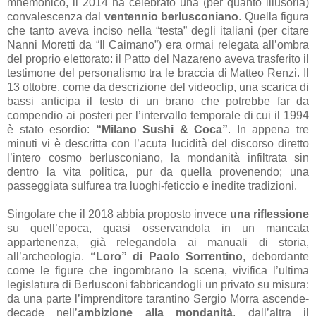
mnemonico, il 2014 ha celebrato una (per quanto illusoria)
convalescenza dal
ventennio berlusconiano
. Quella figura
che tanto aveva inciso nella “testa” degli italiani (per citare
Nanni Moretti da “Il Caimano”) era ormai relegata all’ombra
del proprio elettorato: il Patto del Nazareno aveva trasferito il
testimone del personalismo tra le braccia di Matteo Renzi. Il
13 ottobre, come da descrizione del videoclip, una scarica di
bassi anticipa il testo di un brano che potrebbe far da
compendio ai posteri per l’intervallo temporale di cui il 1994
è stato esordio:
“Milano Sushi & Coca”
. In appena tre
minuti vi è descritta con l’acuta lucidità del discorso diretto
l’intero cosmo berlusconiano, la mondanità infiltrata sin
dentro la vita politica, pur da quella provenendo; una
passeggiata sulfurea tra luoghi-feticcio e inedite tradizioni.
Singolare che il 2018 abbia proposto invece
una riflessione
su quell’epoca, quasi osservandola in un mancata
appartenenza, già relegandola ai manuali di storia,
all’archeologia.
“Loro” di Paolo Sorrentino
, debordante
come le figure che ingombrano la scena, vivifica l’ultima
legislatura di Berlusconi fabbricandogli un privato su misura:
da una parte l’imprenditore tarantino Sergio Morra ascende-
decade nell’
ambizione alla mondanità
, dall’altra il