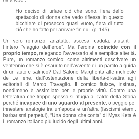
Ho deciso di urlare ciò che sono, fiera dello
spettacolo di donna che vedo riflessa in questo
bicchiere di prosecco quasi vuoto, fiera di tutto
ciò che ho fatto per arrivare fin qui. (p. 145)
Un vero romanzo, anzitutto: ascesa, caduta, aiutanti –
l’intero “viaggio dell’eroe”. Ma l’eroina
coincide con il
proprio tempo
, relegando l’avversario alla semplice alterità.
Pure, un romanzo comico: come altrimenti descrivere un
ventennio che si è esaurito nell’avvento di un partito a guida
di un autore satirico? Dal Salone Margherita alle inchieste
de Le Iene, dall’ostentazione della libertà-di-satira agli
editoriali di Marco Travaglio. Il comico fluisce, insinua,
nondimeno è assimilato per le proprie virtù. Contro una
letteratura che troppo spesso si rifugia al caldo della Storia
perché
incapace di uno sguardo al presente
, o peggio per
innestare analogie tra un’epoca e un’altra (fascismi eterni,
barbarismi perpetui), “Una donna che conta” di Myss Keta è
il romanzo italiano più lucido degli ultimi anni.