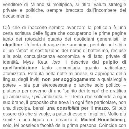
venditore di Milano si moltiplica, si ritira, valuta strategie
private e politiche, sempre braccato dall’incombere del
decadimento.
Ciò che di inaccorto sembra avanzare la pellicola è una
certa scrittura delle figure che occuparono le prime pagine
tanto dei rotocalchi quanto dei quotidiani generalisti:
le
olgettine
. Un’orda di ragazzine anonime, perdute nel sibilo
di un “àmo” in sostituzione del nome-di-battesimo, recluse
alla sola concupiscenza economica e di fatto, private di
identità. Myss Keta,
loro
li descrive
dal pulpito di
quell’ambizione
tanto comunitaria quanto particolare,
atomizzata. Perduta nella notte milanese, si appropria della
lingua, degli inviti:
non per soggiogamento
a qualsivoglia
potere – sia pur eterosessuale o anche solo politico –
piuttosto per governo di uno “spirito dei tempi” che gratifica
gli ambiziosi,
i più
ambiziosi. È il tema che sottende a ogni
suo brano, il proposito che trova in ogni fine particolare, non
una discolpa, bensì
una
possibilità
per il mezzo
. Si può
essere ciò che si vuole, a patto di essere i migliori. Molto più
simile a una figura da romanzo di
Michel Houellebec
q;
solo, lei possiede facoltà della prima persona. Coincide con