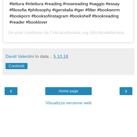
#lettura #inlettura #reading #nowreading #saggio #essay
#filosofia #philosophy #igersitalia #iger #filter #bookworm
#bookporn #booksofinstagram #bookshelf #bookreading
#reader #booklover
Un post condiviso da
CriticaLetteraria.org
(@criticaletteraria) in data:
David Valentini
In data...
5.10.18
Condividi
‹
›
Home page
Visualizza versione web