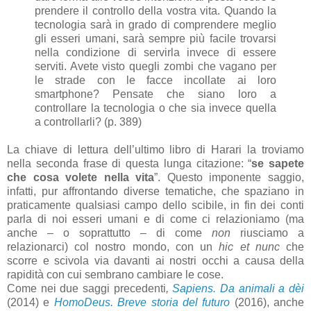
prendere il controllo della vostra vita. Quando la
tecnologia sarà in grado di comprendere meglio
gli esseri umani, sarà sempre più facile trovarsi
nella condizione di servirla invece di essere
serviti. Avete visto quegli zombi che vagano per
le strade con le facce incollate ai loro
smartphone? Pensate che siano loro a
controllare la tecnologia o che sia invece quella
a controllarli? (p. 389)
La chiave di lettura dell’ultimo libro di Harari la troviamo
nella seconda frase di questa lunga citazione: “
se sapete
che cosa volete nella vita
”. Questo imponente saggio,
infatti, pur affrontando diverse tematiche, che spaziano in
praticamente qualsiasi campo dello scibile, in fin dei conti
parla di noi esseri umani e di come ci relazioniamo (ma
anche – o soprattutto – di come
non
riusciamo a
relazionarci) col nostro mondo, con un
hic et nunc
che
scorre e scivola via davanti ai nostri occhi a causa della
rapidità con cui sembrano cambiare le cose.
Come nei due saggi precedenti
,
Sapiens. Da animali a dèi
(2014) e
HomoDeus. Breve storia del futuro
(2016), anche