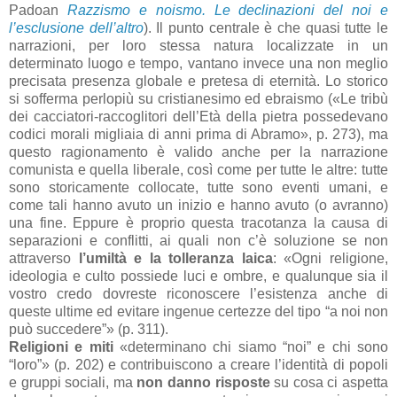
Padoan
Razzismo e noismo. Le declinazioni del noi e
l’esclusione dell’altro
). Il punto centrale è che quasi tutte le
narrazioni, per loro stessa natura localizzate in un
determinato luogo e tempo, vantano invece una non meglio
precisata presenza globale e pretesa di eternità. Lo storico
si sofferma perlopiù su cristianesimo ed ebraismo («Le tribù
dei cacciatori-raccoglitori dell’Età della pietra possedevano
codici morali migliaia di anni prima di Abramo», p. 273), ma
questo ragionamento è valido anche per la narrazione
comunista e quella liberale, così come per tutte le altre: tutte
sono storicamente collocate, tutte sono eventi umani, e
come tali hanno avuto un inizio e hanno avuto (o avranno)
una fine. Eppure è proprio questa tracotanza la causa di
separazioni e conflitti, ai quali non c’è soluzione se non
attraverso
l’umiltà e la tolleranza laica
: «Ogni religione,
ideologia e culto possiede luci e ombre, e qualunque sia il
vostro credo dovreste riconoscere l’esistenza anche di
queste ultime ed evitare ingenue certezze del tipo “a noi non
può succedere”» (p. 311).
Religioni e miti
«determinano chi siamo “noi” e chi sono
“loro”» (p. 202) e contribuiscono a creare l’identità di popoli
e gruppi sociali, ma
non danno risposte
su cosa ci aspetta