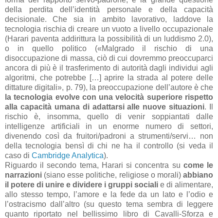
della perdita dell’identità personale e della capacità
decisionale. Che sia in ambito lavorativo, laddove la
tecnologia rischia di creare un vuoto a livello occupazionale
(Harari paventa addirittura la possibilità di un luddismo 2.0),
o in quello politico («Malgrado il rischio di una
disoccupazione di massa, ciò di cui dovremmo preoccuparci
ancora di più è il trasferimento di autorità dagli individui agli
algoritmi, che potrebbe […] aprire la strada al potere delle
dittature digitali», p. 79), la preoccupazione dell’autore è che
la tecnologia evolve con una velocità superiore rispetto
alla capacità umana di adattarsi alle nuove situazioni
. Il
rischio è, insomma, quello di venir soppiantati dalle
intelligenze artificiali in un enorme numero di settori,
divenendo così da fruitori/padroni a strumenti/servi… non
della tecnologia bensì di chi ne ha il controllo (si veda il
caso di
Cambridge Analytica
).
Riguardo il secondo tema, Harari si concentra su
come le
narrazioni
(siano esse politiche, religiose o morali)
abbiano
il potere di unire e dividere i gruppi sociali
e di alimentare,
allo stesso tempo, l’amore e la fede da un lato e l’odio e
l’ostracismo dall’altro (su questo tema sembra di leggere
quanto riportato nel bellissimo libro di Cavalli-Sforza e