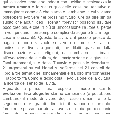
qui lo storico israeliano indaga con lucidità e schiettezza
la
natura umana
e lo status quo delle cose nel tentativo di
immaginare come ciò che siamo e l’ambiente in cui viviamo
potrebbero evolvere nel prossimo futuro. C’è da dire sin da
subito che alcuni degli scenari “previsti” possono risultare
poco credibili, e che in più di un’occasione l’autore si perde
in voli pindarici non sempre semplici da seguire (ma in ogni
caso interessanti). Questo, tuttavia, è il piccolo prezzo da
pagare quando si vuole scrivere un libro che tratti di
tantissimi e diversi argomenti, che difatti spaziano dalla
disoccupazione alle religioni, dai cambiamenti climatici
all’evoluzione della cultura, dall’immigrazione alla giustizia.
Tanti argomenti, si è detto. Tuttavia è possibile ricondurre i
21 argomenti su cui Harari si sofferma nei 21 capitoli del
libro a
tre tematiche
, fondamentali e fra loro interconnesse:
il rapporto fra uomo e tecnologia; l’evoluzione della cultura;
la ricerca del senso della vita.
Riguardo la prima, Harari esplora il modo in cui le
evoluzioni tecnologiche
stanno cambiando (e potrebbero
cambiare) il modo di vivere degli esseri umani, e lo fa
seguendo due grandi direttrici: il rapporto strumento-
fornitore, spesso narrato attraverso la più preoccupante
forma del rapporto servo-padrone; e la grande questione