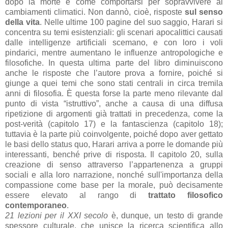
dopo la morte e come comportarsi per sopravvivere ai
cambiamenti climatici. Non dannò, cioè, risposte
sul senso
della vita
. Nelle ultime 100 pagine del suo saggio, Harari si
concentra su temi esistenziali: gli scenari apocalittici causati
dalle intelligenze artificiali scemano, e con loro i voli
pindarici, mentre aumentano le influenze antropologiche e
filosofiche. In questa ultima parte del libro diminuiscono
anche le risposte che l’autore prova a fornire, poiché si
giunge a quei temi che sono stati centrali in circa tremila
anni di filosofia. È questa forse la parte meno rilevante dal
punto di vista “istruttivo”, anche a causa di una diffusa
ripetizione di argomenti già trattati in precedenza, come la
post-verità (capitolo 17) e la fantascienza (capitolo 18);
tuttavia è la parte più coinvolgente, poiché dopo aver gettato
le basi dello status quo, Harari arriva a porre le domande più
interessanti, benché prive di risposta. Il capitolo 20, sulla
creazione di senso attraverso l’appartenenza a gruppi
sociali e alla loro narrazione, nonché sull'importanza della
compassione come base per la morale, può decisamente
essere elevato al rango di
trattato filosofico
contemporaneo
.
21 lezioni per il XXI secolo
è, dunque, un testo di grande
spessore culturale, che unisce la ricerca scientifica allo