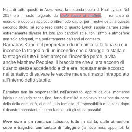
Nulla di tutto questo in
Neve nera
, la seconda opera di Paul Lynch. Nel
2017 ero rimasto folgorato da
Cielo rosso al mattino
, il romanzo di
esordio, e dopo un approccio oltremodo cauto, per i motivi detti, a questo
secondo titolo, mi sono reso conto di quanto Lynch sappia narrare storie
estremamente diverse fra loro applicandovi stile, toni, ritmo e atmosfere
non solo adeguati, ma perfettamente calzanti al contesto
.
Barnabas Kane è il proprietario di una piccola fattoria su cui
incombe la tragedia di un incendio che distrugge la stalla e
fa strage di tutto il bestiame; nell’incendio perde la vita
anche Matthew Peoples, il bracciante che si era accorto di
quanto stesse accadendo e che era incautamente accorso
nel tentativo di salvare le vacche ma era rimasto intrappolato
all’interno dello stabile.
Barnabas non ha responsabilità nell’accaduto, eppure da quel momento
inizia un calvario senza fine, fatto di ostilità e colpevolizzazione da parte
della della comunità, di conflitti in famiglia, di impossibilità a rialzarsi dopo
il disastro nonostante l’uomo faccia tutti gli sforzi possibili.
Neve nera
è un romanzo faticoso, tutto in salita, dalle atmosfere
cupe e tragiche, ammantato di fuliggine
(la neve nera, appunto); la