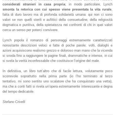
considerati stranieri in casa propria
; in modo particolare, Lynch
smonta la retorica con cui spesso viene presentata la vita rurale
,
fatta di duro lavoro ma di profonda solidarietà umana: qui non ci sono
valori se non quelli sterili e asfittici della consuetudine, della religiosità
dogmatica e punitiva, della spietatezza nei confronti di chi in quei valori
cerca un senso per poterci convivere.
Lynch popola il romanzo di personaggi estremamente caratterizzati
nonostante descrizioni veloci e fatte di poche parole; volti, dialoghi e
azioni acquisiscono realismo grezzo e doloroso man mano che la vicenda
si snoda fino a raggiungere le pagine finali, drammatiche e intense, in cui
si svela la verità inconfessabile che costituisce l’origine del male.
In definitiva, un libro tutt’altro che di facile lettura, volutamente poco
scorrevole soprattutto nella prima parte (io l’ho terminato al terzo
tentativo, mi sono sentito uno scalatore che ha conquistato una vetta),
ma che a conti fatti si rivela un’opera estremamente interessante e degna
del tempo dedicatole.
Stefano Crivelli