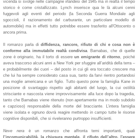
vicenda si svolge nelle campagne irlandesi del 1945 ma in realtà il tempo
storico è come cristallizzato. Lynch inserisce qua le là alcuni cenni
fuggevoli agli eventi del periodo (la Seconda Guerra Mondiale agli
sgoccioli, il razionamento del carburante, un particolare modello di
automobile) ma in effetti tutto potrebbe essere trasferito all'Ottocento o
ancora prima.
Il romanzo parla di
diffidenza, rancore, rifiuto di chi e cosa non è
conforme alla immutabile realtà condivisa
. Barnabas, che di quelle
zone è originario, ha il torto di essere
un emigrante di ritorno
, poiché
aveva trascorso alcuni anni a New York per sfuggire all’aridità della terra –
e probabilmente dei cuori – del posto in cui gli era toccato crescere ma
che lui ha sempre considerato casa sua, tanto da farvi rientro portandosi
una moglie americana e un figlio. Tutto questo pone la famiglia Kane in
posizione di svantaggio rispetto agli abitanti del luogo, la cui ostilità
strisciante e nascosta viene improvvisamente alla luce dopo la tragedia,
tanto che Barnabas viene ritenuto (non apertamente ma in modo subdolo
e capzioso) responsabile della morte del bracciante. L’intera famiglia
viene isolata e ognuno dovrà reagire mettendo in campo tutte le risorse
cognitive disponibili, che si riveleranno purtroppo insufficienti.
Neve nera
è un romanzo che affronta temi importanti, quali
l’incomunicabilità, la chiusura mentale, il rifiuto dell’altro, l'essere