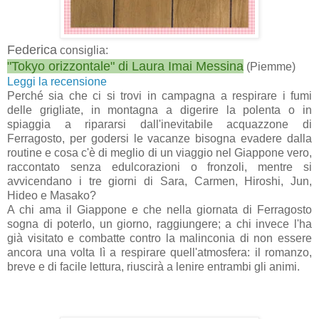
Federica
consiglia:
"Tokyo orizzontale" di Laura Imai Messina
(Piemme)
Leggi la recensione
Perché sia che ci si trovi in campagna a respirare i fumi
delle grigliate, in montagna a digerire la polenta o in
spiaggia a ripararsi dall'inevitabile acquazzone di
Ferragosto, per godersi le vacanze bisogna evadere dalla
routine e cosa c'è di meglio di un viaggio nel Giappone vero,
raccontato senza edulcorazioni o fronzoli, mentre si
avvicendano i tre giorni di Sara, Carmen, Hiroshi, Jun,
Hideo e Masako?
A chi ama il Giappone e che nella giornata di Ferragosto
sogna di poterlo, un giorno, raggiungere; a chi invece l'ha
già visitato e combatte contro la malinconia di non essere
ancora una volta lì a respirare quell'atmosfera: il romanzo,
breve e di facile lettura, riuscirà a lenire entrambi gli animi.