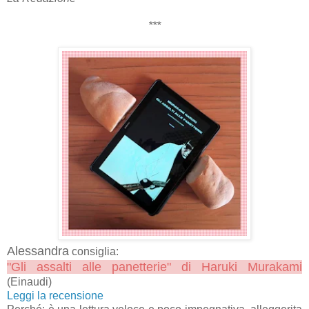
***
Alessandra
consiglia:
"Gli assalti alle panetterie" di Haruki Murakami
(Einaudi)
Leggi la recensione