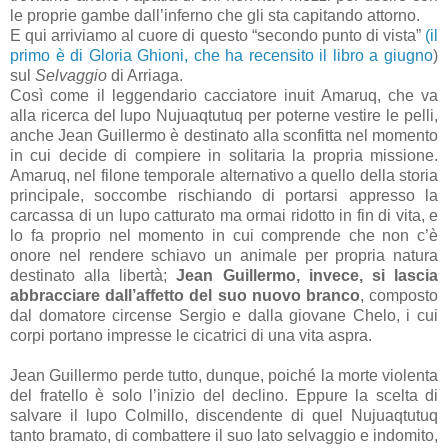
le proprie gambe dall’inferno che gli sta capitando attorno.
E qui arriviamo al cuore di questo “secondo punto di vista”
(il
primo è di Gloria Ghioni, che ha recensito il libro a giugno
)
sul
Selvaggio
di Arriaga.
Così come il leggendario cacciatore inuit Amaruq, che va
alla ricerca del lupo Nujuaqtutuq per poterne vestire le pelli,
anche Jean Guillermo è destinato alla sconfitta nel momento
in cui decide di compiere in solitaria la propria missione.
Amaruq, nel filone temporale alternativo a quello della storia
principale, soccombe rischiando di portarsi appresso la
carcassa di un lupo catturato ma ormai ridotto in fin di vita, e
lo fa proprio nel momento in cui comprende che non c’è
onore nel rendere schiavo un animale per propria natura
destinato alla libertà;
Jean Guillermo, invece, si lascia
abbracciare dall’affetto del suo nuovo branco
, composto
dal domatore circense Sergio e dalla giovane Chelo, i cui
corpi portano impresse le cicatrici di una vita aspra.
Jean Guillermo perde tutto, dunque, poiché la morte violenta
del fratello è solo l’inizio del declino. Eppure la scelta di
salvare il lupo Colmillo, discendente di quel Nujuaqtutuq
tanto bramato, di combattere il suo lato selvaggio e indomito,