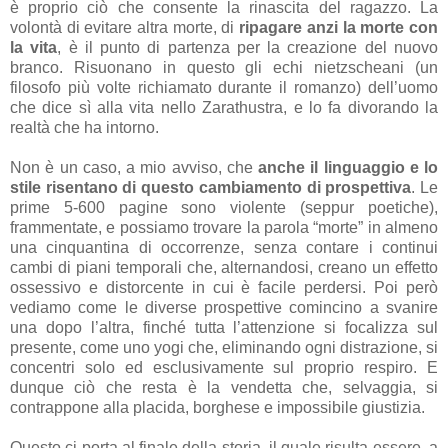
è proprio ciò che consente la rinascita del ragazzo. La
volontà di evitare altra morte, di
ripagare anzi la morte con
la vita
, è il punto di partenza per la creazione del nuovo
branco. Risuonano in questo gli echi nietzscheani (un
filosofo più volte richiamato durante il romanzo) dell’uomo
che dice sì alla vita nello Zarathustra, e lo fa divorando la
realtà che ha intorno.
Non è un caso, a mio avviso, che
anche il linguaggio e lo
stile risentano di questo cambiamento di prospettiva
. Le
prime 5-600 pagine sono violente (seppur poetiche),
frammentate, e possiamo trovare la parola “morte” in almeno
una cinquantina di occorrenze, senza contare i continui
cambi di piani temporali che, alternandosi, creano un effetto
ossessivo e distorcente in cui è facile perdersi. Poi però
vediamo come le diverse prospettive comincino a svanire
una dopo l’altra, finché tutta l’attenzione si focalizza sul
presente, come uno yogi che, eliminando ogni distrazione, si
concentri solo ed esclusivamente sul proprio respiro. E
dunque ciò che resta è la vendetta che, selvaggia, si
contrappone alla placida, borghese e impossibile giustizia.
Questo ci porta al finale della storia, il quale risulta essere, a