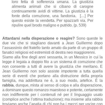
loro fetta di sofferenza umana. La giustizia
alimenta animali che si cibano di carogne
continuamente avidi di vittime. La giustizia è la
fonte della corruzione, una fandonia. […] Per
questo esiste la vendetta. Per spazzarli via. Per
ripulire quel brodo maligno e putrido. (p. 539)
Attardarsi nella disperazione o reagire?
Sono queste le
due vie che si stagliano davanti a Jean Guillermo dopo
l’assassinio del fratello tanto amato da parte di un gruppo di
fanatici religiosi ed estremisti di destra neo maggiorenni.
Siamo alla fine degli anni sessanta, in un Messico in cui la
legge è legata a doppio filo a un sistema di corruzione che
non consente a tutti di avere la giustizia che meritano. E
Jean Guillermo non solo assiste impotente a tutta quella
serie di eventi che portano alla distruzione della propria
famiglia, ma addirittura ne è, a suo modo, artefice. È la
rabbia
, dunque, mista al senso di colpa e alla disperazione,
a dominare questo romanzo maestoso e potente, certamente
non indifferente per i contenuti né per il linguaggio usato
(complice anche l’ottima traduzione); ma insieme alla rabbia
troviamo anche l’apatia di chi non ha i mezzi per uscire con