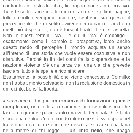
confronto col resto del libro, fin troppo moderato e positivo.
Tutte le sotto trame infatti si incontrano nelle ultime pagine,
tutti i conflitti vengono risolti e, sebbene sia questo il
procedimento che di solito avviene nei romanzi – anche in
quelli più disperati –, non è forse il finale che ci si aspetta.
Non in questi termini. Ma – e qui il “ma” è d’obbligo –
esattamente come il cambio di prospettiva, forse anche
questo modo di percepire il mondo acquista un senso
all’interno di una storia che vuole essere costruttiva e non
distruttiva. Perché in fin dei conti fra la disperazione e la
reazione violenta c’è una terza via, una via che prevede
lasciarsi tutto alle spalle e ricominciare.
Esattamente la possibilità che viene concessa a Colmillo:
non l’abbattimento selvaggio, non la reclusione domestica in
un recinto, bensì la libertà.
Il selvaggio
è dunque
un romanzo di formazione epico e
complesso
, una lettura certamente non semplice ma che
lascia un grande spazio vuoto una volta terminata. C'è tanta
storia qua dentro, c'è un mondo intero che si è sviluppato nel
frattempo, una narrazione che riesce a scavarsi una tana
nella mente di chi legge. È
un libro bello
, che ripaga