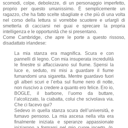
scomodi, colpe, debolezze, di un personaggio imperfetto,
proprio per questo umanissimo. È semplicemente un
ragazzo, che ha fatto scelte sbagliate e che più di una volta
nel corso della lettura si vorrebbe scuotere e urlargli di
smetterla di cacciarsi nei guai e sprecare la propria
intelligenza e le opportunità che si presentano.
Come Cambridge, che apre le porte a questo rissoso,
disadattato irlandese:
La mia stanza era magnifica. Scura e con
pannelli di legno. Con mia insuperata incredulità
le finestre si affacciavano sul fiume. Spensi la
luce e, seduto, mi misi a guardare il fiume
fumandomi una sigaretta. Mentre guardavo fuori
gli alberi scuri e l’erba sul fiume nero di notte,
non riuscivo a credere a quanto ero felice. Ero io,
BOGLE, il barbone, l’uomo da buttare,
l’alcolizzato, la ciabatta, colui che scivolava via.
Che ci facevo qui?
Sedevo in quella stanza scura dell’università, e
fumavo pensoso. La mia ascesa nella vita era
finalmente iniziata e speranze appassionate
iniziarono a formarsi nel mio cuore incerto. (p.