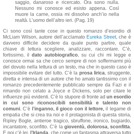
saggio, danaroso e ricercato. Ora sono nulla.
Nessuno mi conosce ed esisto appena. Così
muore la carne, ossia mi dissolvo anch’io nella
realtà. L’uomo dell’altro ieri. (Pag. 19)
Ci sono così tante cose in questo romanzo d’esordio di
McLiam Wilson, autore dell’acclamato
Eureka Street
, che è
davvero difficile decidere da quale punto partire, quale
chiave di lettura scegliere, analizzare, raccontare. C’è,
fortissimo, il
dato autobiografico
, su cui chi mi legge e
conosce ormai sa che cerco sempre di non soffermarmi più
del dovuto nella lettura di un testo, ma che in questo caso è
impossibile evitare del tutto. C’è la
prosa lirica
, struggente,
diretta e intensa di un autore che ho amato tantissimo con il
romanzo precedentemente pubblicato sempre da Fazi e il
rimando non celato a Joyce e Dickens, solo per citare le
influenze più evidenti. C’è lo stupore di fronte ad
un esordio
in cui sono riconoscibili sensibilità e talento non
comuni
. C’è
l’inganno, il gioco con il lettore,
il legame di
empatia che si crea tra noi e il protagonista di questa storia,
Ripley Bogle, antieroe tragico, sbruffone, ironico, bugiardo,
incantatore, sconfitto. C’è la
gioventù, dolorosa, sconfitta
.
E poi c’è lei,
l’Irlanda
, che come un fantasma attraversa tutto