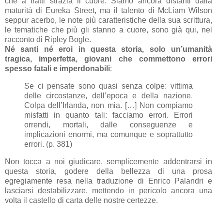
che a tratti strazia il cuore. Siamo ancora distanti dalla
maturità di Eureka Street, ma il talento di McLiam Wilson
seppur acerbo, le note più caratteristiche della sua scrittura,
le tematiche che più gli stanno a cuore, sono già qui, nel
racconto di Ripley Bogle.
Né santi né eroi in questa storia, solo un’umanità
tragica, imperfetta, giovani che commettono errori
spesso fatali e imperdonabili
:
Se ci pensate sono quasi senza colpe: vittima
delle circostanze, dell’epoca e della nazione.
Colpa dell’Irlanda, non mia. […] Non compiamo
misfatti in quanto tali: facciamo errori. Errori
orrendi, mortali, dalle conseguenze e
implicazioni enormi, ma comunque e soprattutto
errori. (p. 381)
Non tocca a noi giudicare, semplicemente addentrarsi in
questa storia, godere della bellezza di una prosa
egregiamente resa nella traduzione di Enrico Palandri e
lasciarsi destabilizzare, mettendo in pericolo ancora una
volta il castello di carta delle nostre certezze.