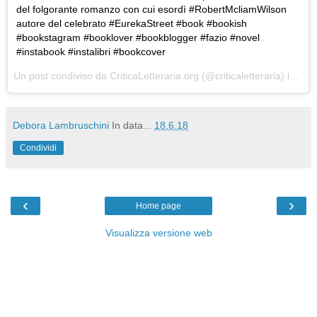
del folgorante romanzo con cui esordì #RobertMcliamWilson
autore del celebrato #EurekaStreet #book #bookish
#bookstagram #booklover #bookblogger #fazio #novel
#instabook #instalibri #bookcover
Un post condiviso da
CriticaLetteraria.org
(@criticaletteraria) in data:
Debora Lambruschini
In data...
18.6.18
Condividi
‹
›
Home page
Visualizza versione web