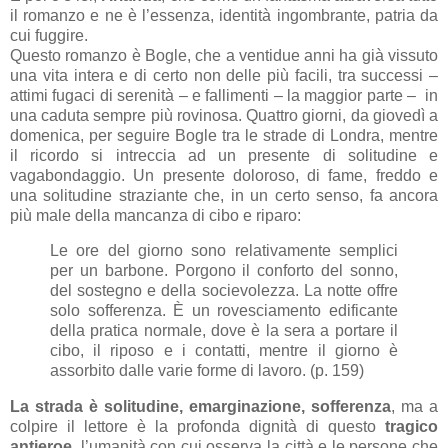
il romanzo e ne è l’essenza, identità ingombrante, patria da
cui fuggire.
Questo romanzo è Bogle, che a ventidue anni ha già vissuto
una vita intera e di certo non delle più facili, tra successi –
attimi fugaci di serenità – e fallimenti – la maggior parte – in
una caduta sempre più rovinosa. Quattro giorni, da giovedì a
domenica, per seguire Bogle tra le strade di Londra, mentre
il ricordo si intreccia ad un presente di solitudine e
vagabondaggio. Un presente doloroso, di fame, freddo e
una solitudine straziante che, in un certo senso, fa ancora
più male della mancanza di cibo e riparo:
Le ore del giorno sono relativamente semplici
per un barbone. Porgono il conforto del sonno,
del sostegno e della socievolezza. La notte offre
solo sofferenza. È un rovesciamento edificante
della pratica normale, dove è la sera a portare il
cibo, il riposo e i contatti, mentre il giorno è
assorbito dalle varie forme di lavoro. (p. 159)
La strada è solitudine, emarginazione, sofferenza
, ma a
colpire il lettore è la profonda dignità di questo
tragico
antieroe
, l’umanità con cui osserva la città e le persone che