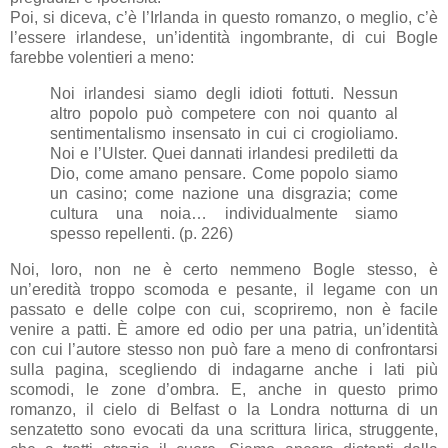
Poi, si diceva, c’è l’Irlanda in questo romanzo, o meglio, c’è
l’essere irlandese, un’identità ingombrante, di cui Bogle
farebbe volentieri a meno:
Noi irlandesi siamo degli idioti fottuti. Nessun
altro popolo può competere con noi quanto al
sentimentalismo insensato in cui ci crogioliamo.
Noi e l’Ulster. Quei dannati irlandesi prediletti da
Dio, come amano pensare. Come popolo siamo
un casino; come nazione una disgrazia; come
cultura una noia… individualmente siamo
spesso repellenti. (p. 226)
Noi, loro, non ne è certo nemmeno Bogle stesso, è
un’eredità troppo scomoda e pesante, il legame con un
passato e delle colpe con cui, scopriremo, non è facile
venire a patti. È amore ed odio per una patria, un’identità
con cui l’autore stesso non può fare a meno di confrontarsi
sulla pagina, scegliendo di indagarne anche i lati più
scomodi, le zone d’ombra. E, anche in questo primo
romanzo, il cielo di Belfast o la Londra notturna di un
senzatetto sono evocati da una scrittura lirica, struggente,