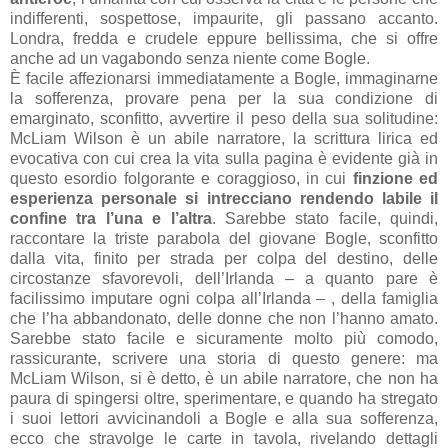
indifferenti, sospettose, impaurite, gli passano accanto.
Londra, fredda e crudele eppure bellissima, che si offre
anche ad un vagabondo senza niente come Bogle.
È facile affezionarsi immediatamente a Bogle, immaginarne
la sofferenza, provare pena per la sua condizione di
emarginato, sconfitto, avvertire il peso della sua solitudine:
McLiam Wilson è un abile narratore, la scrittura lirica ed
evocativa con cui crea la vita sulla pagina è evidente già in
questo esordio folgorante e coraggioso, in cui
finzione ed
esperienza personale si intrecciano rendendo labile il
confine tra l’una e l’altra
. Sarebbe stato facile, quindi,
raccontare la triste parabola del giovane Bogle, sconfitto
dalla vita, finito per strada per colpa del destino, delle
circostanze sfavorevoli, dell’Irlanda – a quanto pare è
facilissimo imputare ogni colpa all’Irlanda – , della famiglia
che l’ha abbandonato, delle donne che non l’hanno amato.
Sarebbe stato facile e sicuramente molto più comodo,
rassicurante, scrivere una storia di questo genere: ma
McLiam Wilson, si è detto, è un abile narratore, che non ha
paura di spingersi oltre, sperimentare, e quando ha stregato
i suoi lettori avvicinandoli a Bogle e alla sua sofferenza,
ecco che stravolge le carte in tavola, rivelando dettagli