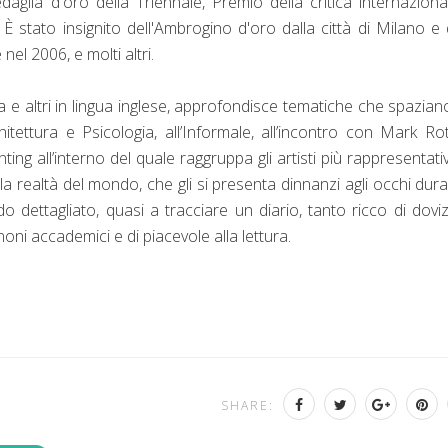
daglia d'oro della Triennale, Premio della critica internaziona
 È stato insignito dell'Ambrogino d'oro dalla città di Milano e 
nel 2006, e molti altri.
ana e altri in lingua inglese, approfondisce tematiche che spazian
hitettura e Psicologia, all’Informale, all’incontro con Mark Ro
ing all’interno del quale raggruppa gli artisti più rappresentativ
a realtà del mondo, che gli si presenta dinnanzi agli occhi dura
o dettagliato, quasi a tracciare un diario, tanto ricco di dovi
noni accademici e di piacevole alla lettura.
SHARE: