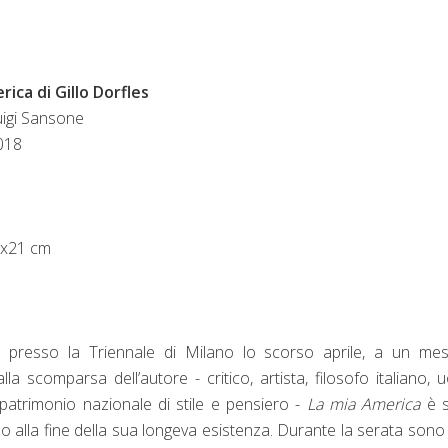
rica di Gillo Dorfles
uigi Sansone
2018
4x21 cm
 presso la Triennale di Milano lo scorso aprile, a un mes
lla scomparsa dell’autore - critico, artista, filosofo italiano,
 patrimonio nazionale di stile e pensiero -
La mia America
è 
no alla fine della sua longeva esistenza. Durante la serata sono 