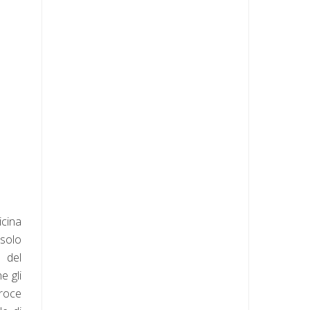
icina
 solo
a del
e gli
Croce