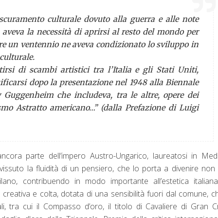
scuramento culturale dovuto alla guerra e alle note
, aveva la necessità di aprirsi al resto del mondo per
tre un ventennio ne aveva condizionato lo sviluppo in
culturale.
si di scambi artistici tra l’Italia e gli Stati Uniti,
ificarsi dopo la presentazione nel 1948 alla Biennale
y Guggenheim che includeva, tra le altre, opere dei
smo Astratto americano…” (dalla Prefazione di Luigi
ncora parte dell’impero Austro-Ungarico, laureatosi in Med
o vissuto la fluidità di un pensiero, che lo porta a divenire non
ilano, contribuendo in modo importante all’estetica italian
reativa e colta, dotata di una sensibilità fuori dal comune, ch
li, tra cui il Compasso d’oro, il titolo di Cavaliere di Gran 