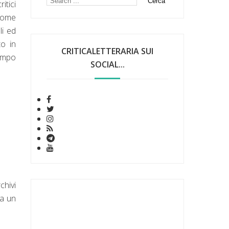
itici
 come
li ed
to in
CRITICALETTERARIA SUI
ampo
SOCIAL...
chivi
ca un