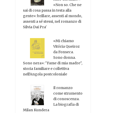
«Non so. Che ne
sai di cosa passa in testa alla
gente»: brillare, assenti al mondo,
assenti a sé stessi, nel romanzo di
Silvia Dai Pra'
«Mi chiamo
Vitória Queiroz
da Fonseca.
Sono donna.
Sono nera»: "Fame di mia madre",
storia familiare e collettiva
nell'Angola postcoloniale
Il romanzo
come strumento
di conoscenza.
La biografia di
Milan Kundera