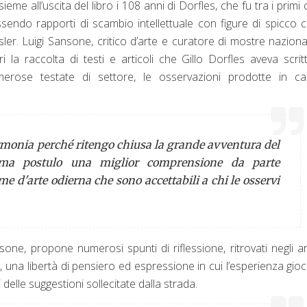
sieme all’uscita del libro i 108 anni di Dorfles, che fu tra i primi cr
essendo rapporti di scambio intellettuale con figure di spicco
er. Luigi Sansone, critico d’arte e curatore di mostre naziona
i la raccolta di testi e articoli che Gillo Dorfles aveva scrit
merose testate di settore, le osservazioni prodotte in c
monia perché ritengo chiusa la grande avventura del
e, ma postulo una miglior comprensione da parte
e d'arte odierna che sono accettabili a chi le osservi
one, propone numerosi spunti di riflessione, ritrovati negli ar
e, una libertà di pensiero ed espressione in cui l’esperienza gio
elle suggestioni sollecitate dalla strada.