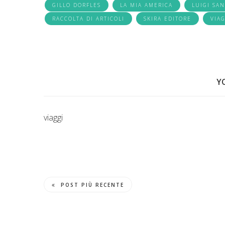
GILLO DORFLES
LA MIA AMERICA
LUIGI SA
RACCOLTA DI ARTICOLI
SKIRA EDITORE
VIA
Y
viaggi
POST PIÙ RECENTE