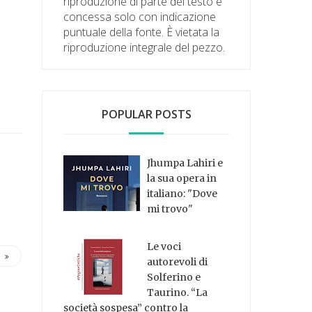
riproduzione di parte del testo è
concessa solo con indicazione
puntuale della fonte. È vietata la
riproduzione integrale del pezzo.
POPULAR POSTS
Jhumpa Lahiri e
la sua opera in
italiano: "Dove
mi trovo"
Le voci
autorevoli di
Solferino e
Taurino. “La
società sospesa” contro la