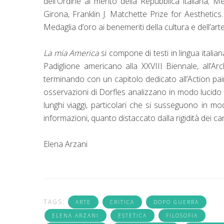
dell'Ordine al merito della Repubblica italiana; Me
Girona, Franklin J. Matchette Prize for Aesthetics.
Medaglia d’oro ai benemeriti della cultura e dell’arte 
La mia America
si compone di testi in lingua itali
Padiglione americano alla XXVIII Biennale, all’Arc
terminando con un capitolo dedicato all’Action paint
osservazioni di Dorfles analizzano in modo lucido l
lunghi viaggi, particolari che si susseguono in mod
informazioni, quanto distaccato dalla rigidità dei ca
Elena Arzani
TAGS:
ARTE
CRITICA
DOPO GUERRA
ELENA ARZANI
ESTETICA
FILOSOFIA