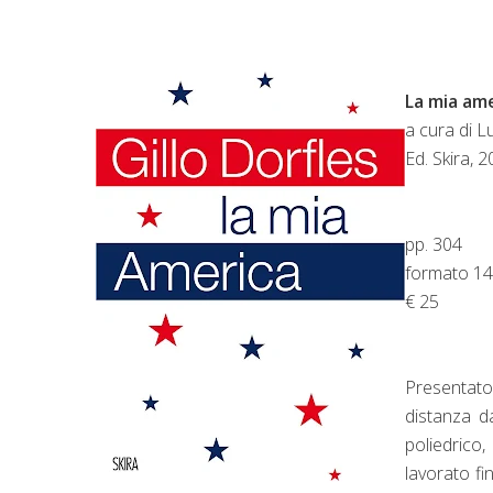
La mia ame
a cura di L
Ed. Skira, 
pp. 304
formato 1
€ 25
Presentato
distanza da
poliedrico,
lavorato fi