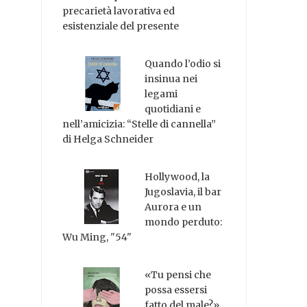
precarietà lavorativa ed
esistenziale del presente
Quando l’odio si
insinua nei
legami
quotidiani e
nell’amicizia: “Stelle di cannella”
di Helga Schneider
Hollywood, la
Jugoslavia, il bar
Aurora e un
mondo perduto:
Wu Ming, "54"
«Tu pensi che
possa essersi
fatto del male?»