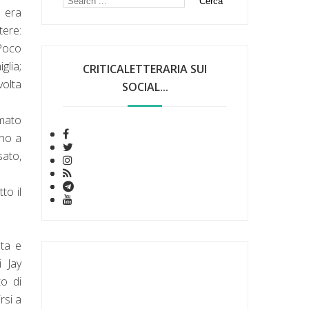
n era
tere:
 Poco
glia;
CRITICALETTERARIA SUI
volta
SOCIAL...
amato
ano a
sato,
to il
ata e
i Jay
to di
rsi a