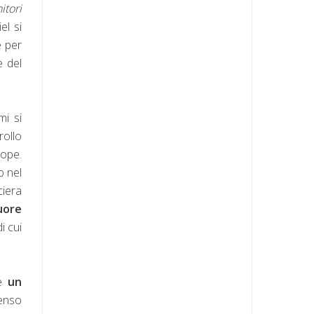
itori
el si
e per
e del
mi si
rollo
lope.
o nel
ciera
uore
i cui
è
un
senso