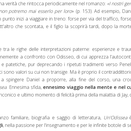
na verità che rintocca periodicamente nel romanzo:
«I nostri gen
i non potremo mai esserlo per loro
» (p. 153). Ad esempio, Dani
unto inizi a viaggiare in treno: forse per via del traffico, fors
'altro che scontata, e il figlio la scoprirà tardi, dopo la mort
tra le righe delle interpretazioni paterne: esperienze e trau
rennemente a confronto con Odisseo, di cui apprezza l'autocont
 e patetiche, pur deprecando i ripetuti tradimenti verso Pene
i sono valori su cui non transige. Ma è proprio il contraddittori
e a spingere Daniel a proporre, alla fine del corso, una cro
sea
. Ennesima sfida,
ennesimo viaggio nella mente e nel c
onico e ultimo momento di felicità prima della malattia di Jay, d
nzo familiare, biografia e saggio di letteratura,
Un'Odissea
li
, nella passione per l'insegnamento e per le infinite botole di 