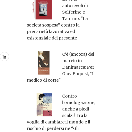
autorevoli di
Solferino e
Taurino. “La
società sospesa” contro la
precarietà lavorativa ed
esistenziale del presente
C'è (ancora) del
marcio in
Danimarca: Per
Olov Enquist, "Il
medico di corte"
Contro
l’omologazione,
anche a piedi
scalzi! Tra la
voglia di cambiare il mondo e il
rischio di perdersi ne “Gli