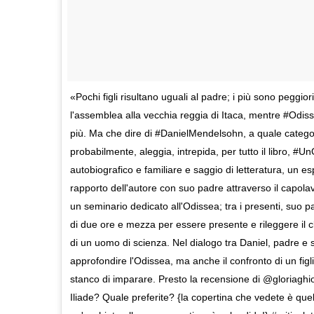
«Pochi figli risultano uguali al padre; i più sono peggior
l'assemblea alla vecchia reggia di Itaca, mentre #Odis
più. Ma che dire di #DanielMendelsohn, a quale catego
probabilmente, aleggia, intrepida, per tutto il libro, #
autobiografico e familiare e saggio di letteratura, un e
rapporto dell'autore con suo padre attraverso il capo
un seminario dedicato all'Odissea; tra i presenti, suo p
di due ore e mezza per essere presente e rileggere il class
di un uomo di scienza. Nel dialogo tra Daniel, padre e 
approfondire l'Odissea, ma anche il confronto di un figl
stanco di imparare. Presto la recensione di @gloriaghion
Iliade? Quale preferite? {la copertina che vedete è que