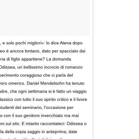
i, e solo pochi migliori»: lo dice Atena dopo
seo è ancora lontano, dato per spacciato dai
ria di figlio appartiene? La domanda
UnOdissea, un bellissimo incrocio di romanzo
sperimento coraggioso che ci parla del
lavoro omerico. Daniel Mendelsohn ha tenuto
adre, che ogni settimana si è fatto un viaggio
ico con tutto il suo spirito critico e il livore
studenti del seminario, l'occasione per
io con il suo genitore invecchiato ma mai
i sul sito. E intanto raccontateci: Odissea o
lla della copia saggio in anteprima; date