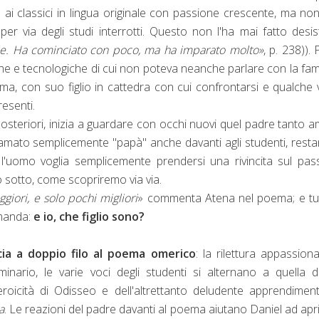
o ai classici in lingua originale con passione crescente, ma no
er via degli studi interrotti. Questo non l'ha mai fatto desis
le. Ha cominciato con poco, ma ha imparato molto»
, p. 238)).
he e tecnologiche di cui non poteva neanche parlare con la fami
a, con suo figlio in cattedra con cui confrontarsi e qualche 
presenti.
posteriori, inizia a guardare con occhi nuovi quel padre tanto 
chiamato semplicemente "papà" anche davanti agli studenti, rest
l'uomo voglia semplicemente prendersi una rivincita sul pas
o sotto, come scopriremo via via.
ggiori, e solo pochi migliori
» commenta Atena nel poema; e tut
manda:
e io, che figlio sono?
ccia a doppio filo al poema omerico
: la rilettura appassion
inario, le varie voci degli studenti si alternano a quella d
oicità di Odisseo e dell'altrettanto deludente apprendimen
a
. Le reazioni del padre davanti al poema aiutano Daniel ad apri