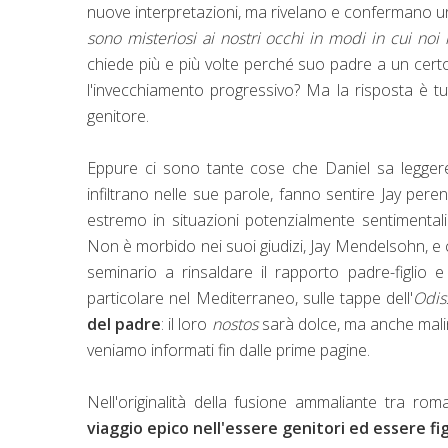
nuove interpretazioni, ma rivelano e confermano u
sono misteriosi ai nostri occhi in modi in cui no
chiede più e più volte perché suo padre a un certo p
l'invecchiamento progressivo? Ma la risposta è tutt
genitore.
Eppure ci sono tante cose che Daniel sa leggere 
infiltrano nelle sue parole, fanno sentire Jay pe
estremo in situazioni potenzialmente sentimentali
Non è morbido nei suoi giudizi, Jay Mendelsohn, e c
seminario a rinsaldare il rapporto padre-figlio 
particolare nel Mediterraneo, sulle tappe dell'
Odis
del padre
: il loro
nostos
sarà dolce, ma anche malinc
veniamo informati fin dalle prime pagine.
Nell'originalità della fusione ammaliante tra roma
viaggio epico nell'essere genitori ed essere fig