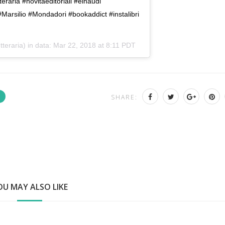
teraria #novitàeditoriali #einaudi
Marsilio #Mondadori #bookaddict #instalibri
tteraria) in data:
Mar 22, 2018 at 8:11 PDT
SHARE:
OU MAY ALSO LIKE