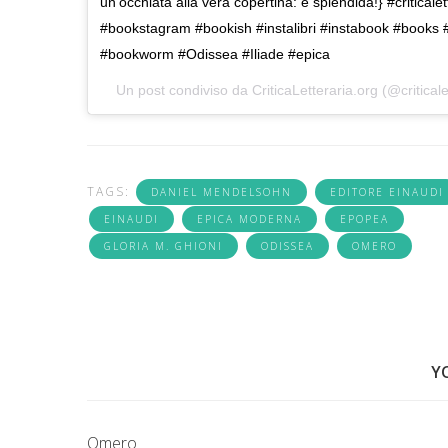
un'occhiata alla vera copertina: è splendida!} #criticalet
#bookstagram #bookish #instalibri #instabook #books #
#bookworm #Odissea #Iliade #epica
Un post condiviso da
CriticaLetteraria.org
(@criticale
TAGS:
DANIEL MENDELSOHN
EDITORE EINAUDI
EINAUDI
EPICA MODERNA
EPOPEA
GLORIA M. GHIONI
ODISSEA
OMERO
Y
Omero