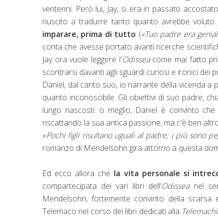
ventenni. Però lui, Jay, si era in passato accostat
riuscito a tradurre tanto quanto avrebbe voluto p
imparare, prima di tutto
(
«Tuo padre era genia
conta che avesse portato avanti ricerche scientific
Jay ora vuole leggere l'
Odissea
come mai fatto prim
scontrarsi davanti agli sguardi curiosi e ironici dei 
Daniel, dal canto suo, io narrante della vicenda a 
quanto inconoscibile. Gli obiettivi di suo padre, 
lungo nascosti: o meglio, Daniel è convinto che 
riscattando la sua antica passione, ma c'è ben altr
«
Pochi figli risultano uguali al padre; i più sono pe
romanzo di Mendelsohn gira attorno a questa do
Ed ecco allora che
la vita personale si intre
compartecipata dei vari libri dell'
Odissea
nel sem
Mendelsohn, fortemente convinto della scarsa er
Telemaco nel corso dei libri dedicati alla
Telemachi