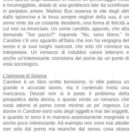
e incorreggibile, dotato di una gentilezza tale da sconfinare
in perpetuo amore. Martino Bux osserva le vite degli altri
dallo spioncino e le trova sempre migliori della sua, è un
uomo vinto da un costante desiderio, una forma di felicità a
cui non sa rinunciare. Un uomo candido, appunto, che alla
domanda "Sei pazzo?" risponde "No, sono libero." In
Candore
c'è uno sguardo all'Italia che non ha vergogna del
sesso e ai suoi luoghi nascosti, che solo chi conosce sa
interpretare. Un romanzo di indubbio valore letterario e
anche un'interessante cronistoria del porno da un punto di
vista sociologico.
L’opinione di Serena
:
Candore
è un libro scritto benissimo, lo stile palesa un
grande e accurato lavoro, ma il contenuto rivela una
mancanza. Desiati non si è posto il problema della
prospettiva della donna, e questo rende un romanzo che
ruota attorno al porno come minimo un po’ ingenuo. Le
donne in
Candore
sono solo degli oggetti e mai dei soggetti,
e quando lo sono è in maniera assolutamente marginale e
anche poco interessante. Ad esempio non sono mai attratte
non solo dal porno ma neanche dal sesso, cosa strana