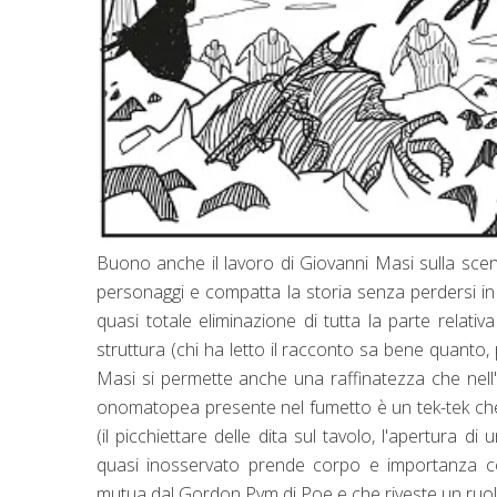
Buono anche il lavoro di Giovanni Masi sulla scen
personaggi e compatta la storia senza perdersi in d
quasi totale eliminazione di tutta la parte relati
struttura (chi ha letto il racconto sa bene quanto,
Masi si permette anche una raffinatezza che nell
onomatopea presente nel fumetto è un tek-tek che 
(il picchiettare delle dita sul tavolo, l'apertura
quasi inosservato prende corpo e importanza con 
mutua dal Gordon Pym di Poe e che riveste un ruol