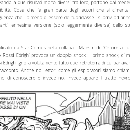
vando a due risultati molto diversi tra loro, partono dal med
sibilità. Cosa che fa gran parte degli autori che si ciment
uenza che - a meno di essere dei fuoriclasse - si arrivi ad ann
avanti l'ennesima versione (solo leggermente diversa) dello s
blicato da Star Comics nella collana I Maestri dell'Orrore a cu
co Rossi Edrighi provoca un doppio shock. Il primo shock, di 
si Edrighi ignora volutamente tutto quel retroterra di cui parlav
acconto. Anche noi lettori come gli esploratori siamo chiam
o di conoscere e invece no. Invece appare il tratto nevrot