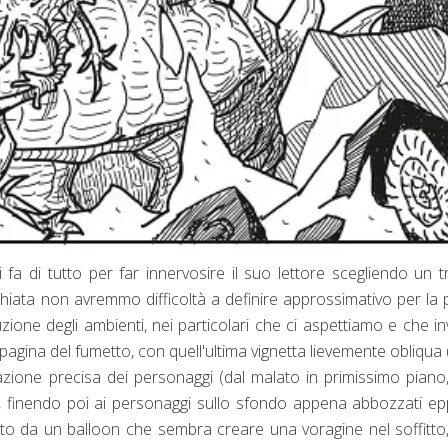
fa di tutto per far innervosire il suo lettore scegliendo un t
chiata non avremmo difficoltà a definire approssimativo per la
zione degli ambienti, nei particolari che ci aspettiamo e che i
agina del fumetto, con quell'ultima vignetta lievemente obliqua
azione precisa dei personaggi (dal malato in primissimo piano
lo, finendo poi ai personaggi sullo sfondo appena abbozzati e
onato da un balloon che sembra creare una voragine nel soffitto