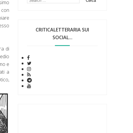
esimo
a con
oiare
tesso
CRITICALETTERARIA SUI
SOCIAL...
ra di
medio
amo e
ati a
ico,