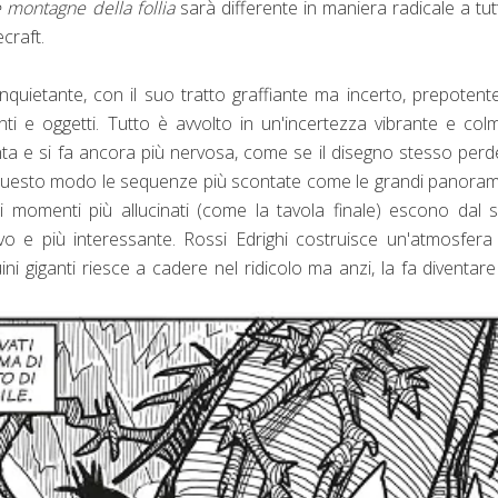
e montagne della follia
sarà differente in maniera radicale a tut
craft.
 inquietante, con il suo tratto graffiante ma incerto, prepoten
nti e oggetti. Tutto è avvolto in un'incertezza vibrante e col
nta e si fa ancora più nervosa, come se il disegno stesso per
In questo modo le sequenze più scontate come le grandi panora
 momenti più allucinati (come la tavola finale) escono dal s
o e più interessante. Rossi Edrighi costruisce un'atmosfera
 giganti riesce a cadere nel ridicolo ma anzi, la fa diventar