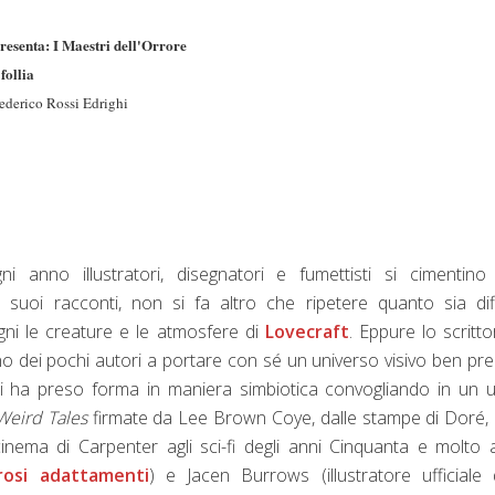
resenta: I Maestri dell'Orrore
follia
ederico Rossi Edrighi
i anno illustratori, disegnatori e fumettisti si cimentino
 suoi racconti, non si fa altro che ripetere quanto sia diff
egni le creature e le atmosfere di
Lovecraft
. Eppure lo scritto
o dei pochi autori a portare con sé un universo visivo ben pre
i ha preso forma in maniera simbiotica convogliando in un 
Weird Tales
firmate da Lee Brown Coye, dalle stampe di Doré, 
nema di Carpenter agli sci-fi degli anni Cinquanta e molto a
osi adattamenti
) e Jacen Burrows (illustratore ufficiale 