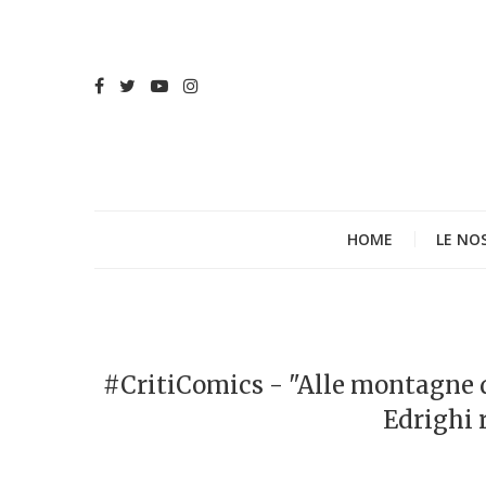
HOME
LE NO
#CritiComics - "Alle montagne de
Edrighi 