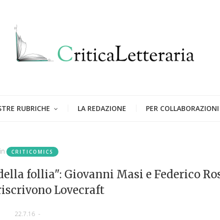
STRE RUBRICHE
LA REDAZIONE
PER COLLABORAZIONI
in
CRITICOMICS
lla follia": Giovanni Masi e Federico Ro
riscrivono Lovecraft
22.7.16
-