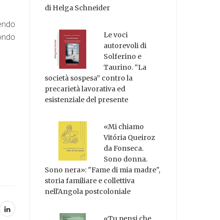
di Helga Schneider
tendo
Le voci
mondo
autorevoli di
Solferino e
Taurino. “La
società sospesa” contro la
precarietà lavorativa ed
esistenziale del presente
«Mi chiamo
Vitória Queiroz
da Fonseca.
Sono donna.
Sono nera»: "Fame di mia madre",
storia familiare e collettiva
nell'Angola postcoloniale
«Tu pensi che