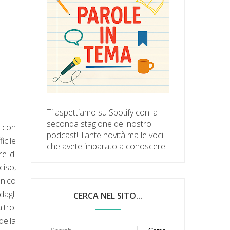
Ti aspettiamo su Spotify con la
seconda stagione del nostro
 con
podcast! Tante novità ma le voci
icile
che avete imparato a conoscere.
re di
ciso,
unico
dagli
CERCA NEL SITO...
ltro.
della