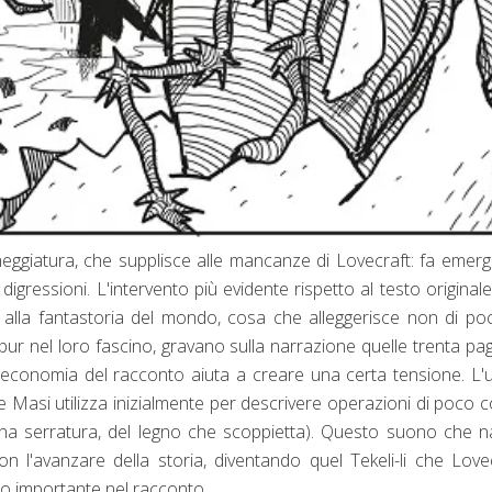
eggiatura, che supplisce alle mancanze di Lovecraft: fa emerg
igressioni. L'intervento più evidente rispetto al testo originale
va alla fantastoria del mondo, cosa che alleggerisce non di po
 pur nel loro fascino, gravano sulla narrazione quelle trenta pag
'economia del racconto aiuta a creare una certa tensione. L'
Masi utilizza inizialmente per descrivere operazioni di poco 
 di una serratura, del legno che scoppietta). Questo suono che 
l'avanzare della storia, diventando quel Tekeli-li che Love
o importante nel racconto.