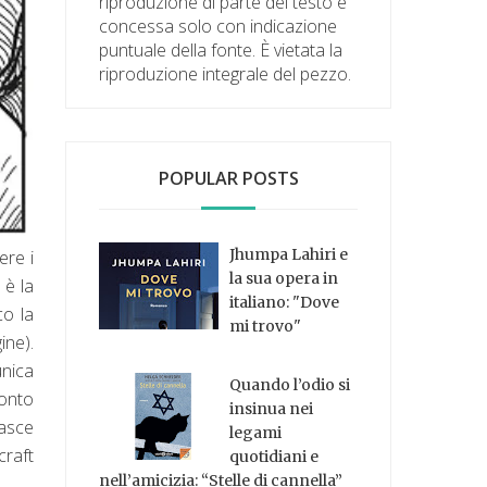
riproduzione di parte del testo è
concessa solo con indicazione
puntuale della fonte. È vietata la
riproduzione integrale del pezzo.
POPULAR POSTS
Jhumpa Lahiri e
ere i
la sua opera in
 è la
italiano: "Dove
co la
mi trovo"
ine).
unica
Quando l’odio si
conto
insinua nei
nasce
legami
craft
quotidiani e
nell’amicizia: “Stelle di cannella”