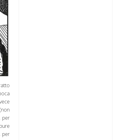
ratto
 poca
nvece
 (non
, per
ppure
, per