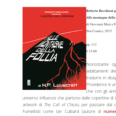
Roberto Recchioni p
Alle montagne della 
di Giovanni Masi e F
Star Comics, 2015
pp. 111
€ 15.00
Nonostante ogn
adattamenti dei
tradurre in dis
Providence è un
che con gli ann
universo influenze che partono dalle copertine di
artwork di
The Call of Chtulu,
per passare dal ci
Fumettisti come Ian Culbard (autore di
numer