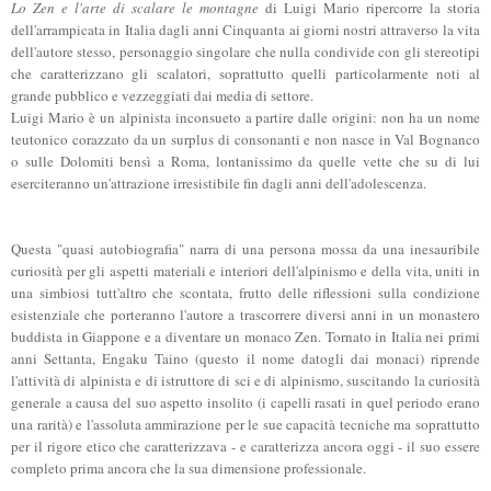
Lo Zen e l'arte di scalare le montagne
di Luigi Mario ripercorre la storia
dell'arrampicata in Italia dagli anni Cinquanta ai giorni nostri attraverso la vita
dell'autore stesso, personaggio singolare che nulla condivide con gli stereotipi
che caratterizzano gli scalatori, soprattutto quelli particolarmente noti al
grande pubblico e vezzeggiati dai media di settore.
Luigi Mario è un alpinista inconsueto a partire dalle origini: non ha un nome
teutonico corazzato da un surplus di consonanti e non nasce in Val Bognanco
o sulle Dolomiti bensì a Roma, lontanissimo da quelle vette che su di lui
eserciteranno un'attrazione irresistibile fin dagli anni dell'adolescenza.
Questa "quasi autobiografia" narra di una persona mossa da una inesauribile
curiosità per gli aspetti materiali e interiori dell'alpinismo e della vita, uniti in
una simbiosi tutt'altro che scontata, frutto delle riflessioni sulla condizione
esistenziale che porteranno l'autore a trascorrere diversi anni in un monastero
buddista in Giappone e a diventare un monaco Zen. Tornato in Italia nei primi
anni Settanta, Engaku Taino (questo il nome datogli dai monaci) riprende
l'attività di alpinista e di istruttore di sci e di alpinismo, suscitando la curiosità
generale a causa del suo aspetto insolito (i capelli rasati in quel periodo erano
una rarità) e l'assoluta ammirazione per le sue capacità tecniche ma soprattutto
per il rigore etico che caratterizzava - e caratterizza ancora oggi - il suo essere
completo prima ancora che la sua dimensione professionale.