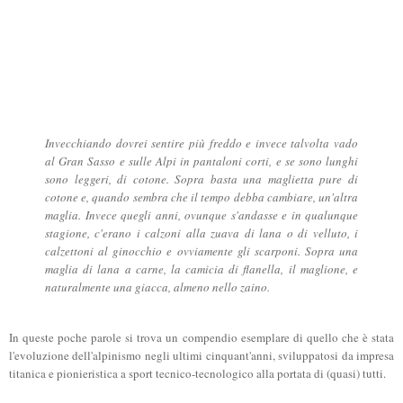
Invecchiando dovrei sentire più freddo e invece talvolta vado
al Gran Sasso e sulle Alpi in pantaloni corti, e se sono lunghi
sono leggeri, di cotone. Sopra basta una maglietta pure di
cotone e, quando sembra che il tempo debba cambiare, un'altra
maglia. Invece quegli anni, ovunque s'andasse e in qualunque
stagione, c'erano i calzoni alla zuava di lana o di velluto, i
calzettoni al ginocchio e ovviamente gli scarponi. Sopra una
maglia di lana a carne, la camicia di flanella, il maglione, e
naturalmente una giacca, almeno nello zaino.
In queste poche parole si trova un compendio esemplare di quello che è stata
l'evoluzione dell'alpinismo negli ultimi cinquant'anni, sviluppatosi da impresa
titanica e pionieristica a sport tecnico-tecnologico alla portata di (quasi) tutti.