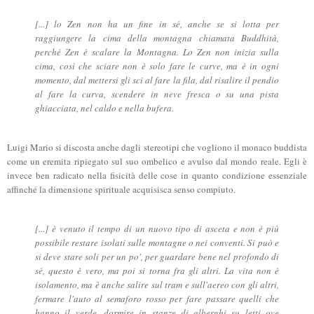
[...] lo Zen non ha un fine in sé, anche se si lotta per
raggiungere la cima della montagna chiamata Buddhità,
perché Zen è scalare la Montagna. Lo Zen non inizia sulla
cima, così che sciare non è solo fare le curve, ma è in ogni
momento, dal mettersi gli sci al fare la fila, dal risalire il pendio
al fare la curva, scendere in neve fresca o su una pista
ghiacciata, nel caldo e nella bufera.
Luigi Mario si discosta anche dagli stereotipi che vogliono il monaco buddista
come un eremita ripiegato sul suo ombelico e avulso dal mondo reale. Egli è
invece ben radicato nella fisicità delle cose in quanto condizione essenziale
affinché la dimensione spirituale acquisisca senso compiuto.
[...] è venuto il tempo di un nuovo tipo di asceta e non è più
possibile restare isolati sulle montagne o nei conventi. Si può e
si deve stare soli per un po', per guardare bene nel profondo di
sé, questo è vero, ma poi si torna fra gli altri. La vita non è
isolamento, ma è anche salire sul tram e sull'aereo con gli altri,
fermare l'auto al semaforo rosso per fare passare quelli che
hanno il verde, dormire in stanze di alberghi su letti ove