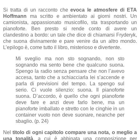
Si tratta di un racconto che
evoca le atmosfere di ETA
Hoffmann
ma scritto e ambientato ai giorni nostri. Un
camionista, appassionato musicofilo, sta trasportando un
pianoforte. Ben presto si rende conto di avere un
clandestino a bordo: un tale che dice di chiamarsi Fryderyk,
che suona divinamente e pare venire da un altro mondo.
L’epilogo è, come tutto il libro, misterioso e divertente.
Mi sveglio ma non sto sognando, non sto
sognando ma sento bene che qualcuno suona.
Spengo la radio senza pensare che non l’avevo
accesa, tanto che a schiacciarla lei s’accende e
parla di previsioni del tempo. La spengo sul
serio. Ci vuole silenzio: suona. Il pianoforte
suona. D’accordo, è quello che ogni pianoforte
deve fare e anzi deve farlo bene, ma un
pianoforte imballato e stretto con le cinghie in un
container vuoto non deve suonare, neanche per
sbaglio. (p. 24)
Nel
titolo di ogni capitolo compare una nota, o meglio a
una tonalità
, a cui è abbinata una composizione per