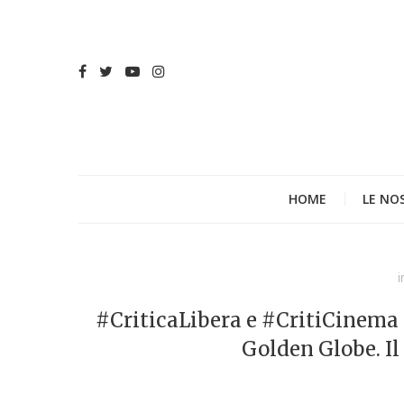
HOME
LE NO
i
#CriticaLibera e #CritiCinema -
Golden Globe. Il