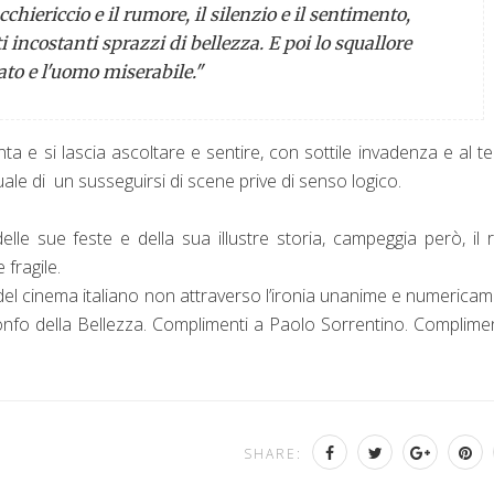
chiericcio e il rumore, il silenzio e il sentimento,
 incostanti sprazzi di bellezza. E poi lo squallore
ato e l'uomo miserabile."
onta e si lascia ascoltare e sentire, con sottile invadenza e al 
le di un susseguirsi di scene prive di senso logico.
elle sue feste e della sua illustre storia, campeggia però, il 
 fragile.
 del cinema italiano non attraverso l’ironia unanime e numerica
rionfo della Bellezza. Complimenti a Paolo Sorrentino. Complimen
SHARE: