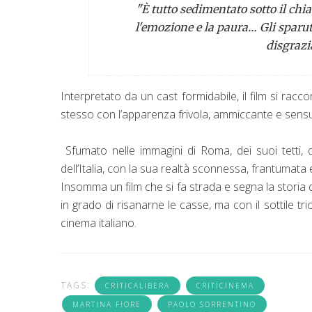
"È tutto sedimentato sotto il chiac
l'emozione e la paura… Gli sparuti
disgrazi
Interpretato da un cast formidabile, il film si racc
stesso con l’apparenza frivola, ammiccante e sensua
Sfumato nelle immagini di Roma, dei suoi tetti, d
dell’Italia, con la sua realtà sconnessa, frantumata e
Insomma un film che si fa strada e segna la storia
in grado di risanarne le casse, ma con il sottile t
cinema italiano.
TAGS:
CRITICALIBERA
CRITICINEMA
MARTINA FIORE
PAOLO SORRENTINO