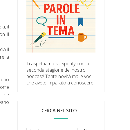
ia, il
on il
ia il
re la
Ti aspettiamo su Spotify con la
seconda stagione del nostro
podcast! Tante novità ma le voci
e uno
che avete imparato a conoscere.
corre
a che
 vano
CERCA NEL SITO...