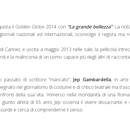
uista il Golden Globe 2014 con
“La grande bellezza”
. La notiz
giornali nazionali ed internazionali, sconvolge il regista ma n
di Cannes e uscita a maggio 2013 nelle sale, la pellicola intrecc
cordi e la malinconia di un uomo capace più degli altri di racconta
o passato di scrittore “mancato”,
Jep Gambardella
, in art
mpegnato nel giornalismo di costume e di critico teatrale ma tras
onfronti della sua vita. Immerso nella mondanità di una Rom
 giunto all’età di 65 anni, Jep osserva il vivere dissacrante e
assurde e cerca di comprenderne il senso.