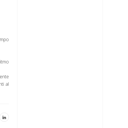
tempo
ritmo
mente
ti al