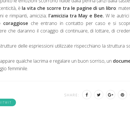
punto le emozioni scorrono fluide dalla penna (anzi dalla tastie
enticità, è
la vita che scorre tra le pagine di un libro
: mater
ni e rimpianti, amicizia;
l'amicizia tra May e Bee.
W le autric
 coraggiose
che entrano in contatto per caso e si scop
ere che daranno il coraggio di continuare, di lottare, di creder
trutture delle espriessioni utilizzate rispecchiano la struttura s
trappare qualche lacrima e regalare un buon sorriso, un
docum
gio femminile.
SHARE:
WITWIT