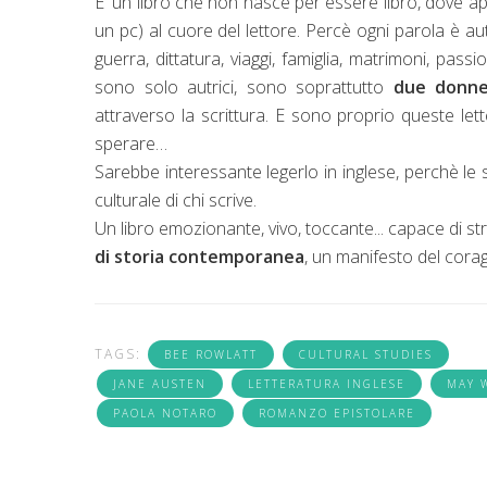
E' un libro che non nasce per essere libro, dove ap
un pc) al cuore del lettore. Percè ogni parola è aut
guerra, dittatura, viaggi, famiglia, matrimoni, passio
sono solo autrici, sono soprattutto
due donne
attraverso la scrittura. E sono proprio queste lett
sperare…
Sarebbe interessante legerlo in inglese, perchè le s
culturale di chi scrive.
Un libro emozionante, vivo, toccante... capace di s
di storia contemporanea
, un manifesto del corag
TAGS:
BEE ROWLATT
CULTURAL STUDIES
JANE AUSTEN
LETTERATURA INGLESE
MAY 
PAOLA NOTARO
ROMANZO EPISTOLARE