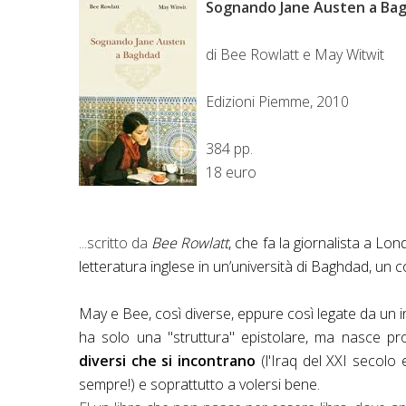
Sognando Jane Austen a Ba
di Bee Rowlatt e May Witwit
Edizioni Piemme, 2010
384 pp.
18 euro
...scritto da
Bee Rowlatt
, che fa la giornalista a L
letteratura inglese in un’università di Baghdad, un 
May e Bee, così diverse, eppure così legate da un in
ha solo una "struttura" epistolare, ma nasce pr
diversi che si incontrano
(l'Iraq del XXI secolo
sempre!) e soprattutto a volersi bene.