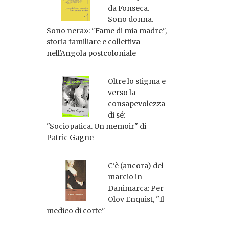
da Fonseca.
Sono donna.
Sono nera»: "Fame di mia madre",
storia familiare e collettiva
nell'Angola postcoloniale
Oltre lo stigma e
verso la
consapevolezza
di sé:
"Sociopatica. Un memoir" di
Patric Gagne
C'è (ancora) del
marcio in
Danimarca: Per
Olov Enquist, "Il
medico di corte"