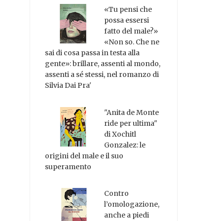
«Tu pensi che
possa essersi
fatto del male?»
«Non so. Che ne
sai di cosa passa in testa alla
gente»: brillare, assenti al mondo,
assenti a sé stessi, nel romanzo di
Silvia Dai Pra'
"Anita de Monte
ride per ultima"
di Xochitl
Gonzalez: le
origini del male e il suo
superamento
Contro
l’omologazione,
anche a piedi