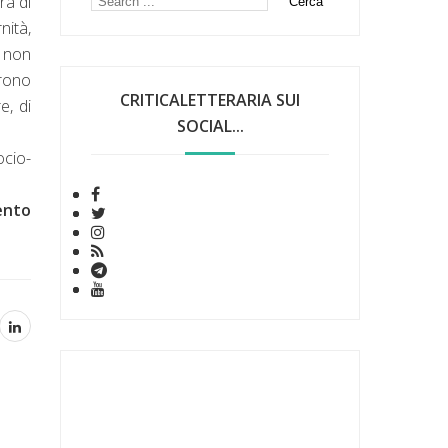
ra di
nità,
i non
rono
CRITICALETTERARIA SUI
e, di
SOCIAL...
ocio-
ento