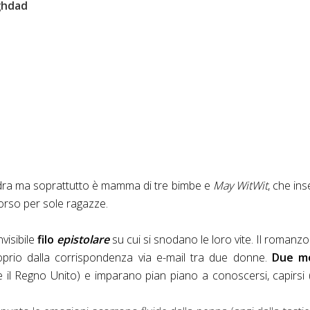
ghdad
ondra ma soprattutto è mamma di tre bimbe e
May WitWit
, che in
corso per sole ragazze.
visibile
filo
epistolare
su cui si snodano le loro vite. Il romanz
oprio dalla corrispondenza via e-mail tra due donne.
Due m
 e il Regno Unito) e imparano pian piano a conoscersi, capirsi