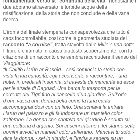
fondamentale verso la “continuità della vita”
nonostante i
due abbiano attraversato le torbide acque della
mistificazione, della storia che non conclude e della vana
ricerca.
L’ironia del finale stempera la consapevolezza che tutto è
caos incontrollabile, così come la geometria studiata del
racconto
“a cornice”
, tratta stavolta dalle
Mille e una notte
.
Il libro è chiamato in causa piuttosto scopertamente, con la
citazione di un racconto che sembra racchiudere il senso del
Viaggiatore
:
“Il Califfo Harùn ar-Rashìd – così comincia la storia che,
vista
la
tua curiosità, egli acconsente a raccontare, - una
notte, in preda all’insonnia, si traveste
da mercante ed esce
per le strade di Bagdad. Una barca lo trasporta per la
corrente del Tigri fino al cancello d’un giardino. Sull’orlo
d’una vasca una donna bella come la luna canta
accompagnandosi con un liuto. Una schiava fa entrare
Harùn nel palazzo e gli fa indossare un mantello color
zafferano. La donna che cantava nel giardino è seduta su
una poltrona d’argento. Sui cuscini intorno a lei stanno sette
uomini avvolti in mantelli color zafferano. ‘Mancavi tu solo, -
dice la donna, - sei in ritardo’, e l’invita a sedersi su un