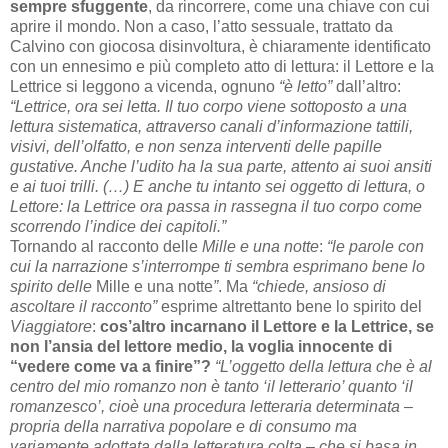
sempre sfuggente
, da rincorrere, come una chiave con cui
aprire il mondo. Non a caso, l’atto sessuale, trattato da
Calvino con giocosa disinvoltura, è chiaramente identificato
con un ennesimo e più completo atto di lettura: il Lettore e la
Lettrice si leggono a vicenda, ognuno
“è letto”
dall’altro:
“Lettrice, ora sei letta. Il tuo corpo viene
sottoposto a una
lettura sistematica, attraverso canali d’informazione tattili,
visivi, dell’olfatto, e non senza interventi delle papille
gustative. Anche l’udito ha la sua parte, attento ai suoi ansiti
e ai tuoi trilli. (…) E anche tu intanto sei oggetto di lettura, o
Lettore: la Lettrice ora passa in rassegna il tuo corpo come
scorrendo l’indice dei capitoli.”
Tornando al racconto delle
Mille e una notte
:
“le par
o
le con
cui la narrazione s’interrompe ti sembra esprimano bene lo
spirito delle
Mille e una notte
”
. Ma
“chiede, ansioso di
ascoltare il racconto”
esprime altrettanto bene lo spirito del
Viaggiatore
:
cos’altro incarnano il Lettore e la Lettrice, se
non l’ansia del lettore
medio, la voglia innocente di
“vedere come va a finire”?
“L’oggetto della lettura che è al
centro del mio romanzo non è tanto ‘il letterario’ quanto ‘il
romanzesco’, cioè una procedura letteraria determinata –
propria della narrativa popolare e di consumo ma
variamen
te adottata
dalla letteratura colta – che si basa in