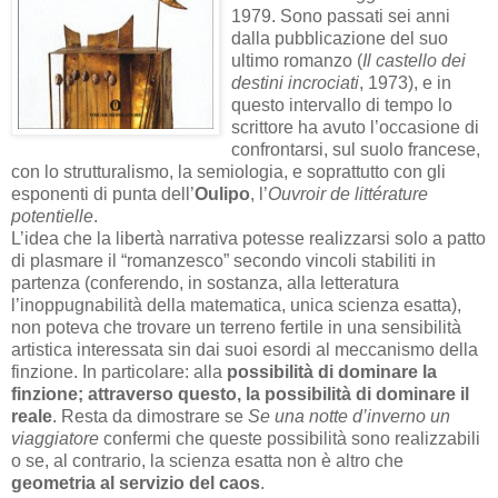
1979. Sono passati sei anni
dalla pubblicazione del suo
ultimo romanzo (
Il castello dei
destini incrociati
, 1973), e in
questo intervallo di tempo lo
scrittore ha avuto l’occasione di
confrontarsi, sul suolo francese,
con lo strutturalismo, la semiologia, e soprattutto con gli
esponenti di punta dell’
Oulipo
, l’
Ouvroir de littérature
potentielle
.
L’idea che la libertà narrativa potesse realizzarsi solo a patto
di plasmare il “romanzesco” secondo vincoli stabiliti in
partenza (conferendo, in sostanza, alla letteratura
l’inoppugnabilità della matematica, unica scienza esatta),
non poteva che trovare un terreno fertile in una sensibilità
artistica interessata sin dai suoi esordi al meccanismo della
finzione. In particolare: alla
possibilità di dominare la
finzione; attraverso questo, la possibilità di dominare il
reale
. Resta da dimostrare se
Se una notte d’inverno un
viaggiatore
confermi che queste possibilità sono realizzabili
o se, al contrario, la scienza esatta non è altro che
geometria al servizio del caos
.