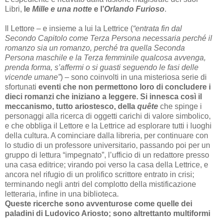
Libri,
le
Mille e una notte
e l’
Orlando Furioso
.
Il Lettore – e insieme a lui la Lettrice (
“entrata fin dal
Secondo Capitolo come Terza Persona necessaria perché il
romanzo sia un ro­manzo, perché tra quella Seconda
Persona maschile e la Terza femminile qualcosa avvenga,
prenda forma, s’af­fermi
o si guasti seguendo le fasi delle
vicende umane”
) – sono coinvolti in una misteriosa serie di
sfortunati
eventi che non permettono loro di concludere i
dieci romanzi che iniziano a leggere. Si innesca così il
meccanismo, tutto ariostesco, della
quête
che spinge i
personaggi alla ricerca di oggetti carichi di valore simbolico,
e che obbliga il Lettore e la Lettrice ad esplorare tutti i luoghi
della cultura. A cominciare dalla libreria, per continuare con
lo studio di un professore universitario, passando poi per un
gruppo di lettura “impegnato”, l’ufficio di un redattore presso
una casa editrice; virando poi verso la casa della Lettrice, e
ancora nel rifugio di un prolifico scrittore entrato in crisi;
terminando negli antri del complotto della mistificazione
letteraria, infine in una biblioteca.
Queste ricerche sono avventurose come quelle dei
paladini di Ludovico Ariosto; sono altrettanto multiformi