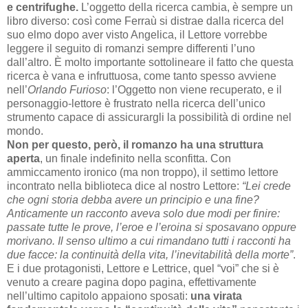
e centrifughe.
L’oggetto della ricerca cambia, è sempre un
libro diverso: così come Ferraù si distrae dalla ricerca del
suo elmo dopo aver visto Angelica, il Lettore vorrebbe
leggere il seguito di romanzi sempre differenti l’uno
dall’altro. È molto importante sottolineare il fatto che questa
ricerca è vana e infruttuosa, come tanto spesso avviene
nell’
Orlando Furioso
: l’Oggetto non viene recuperato, e il
personaggio-lettore è frustrato nella ricerca dell’unico
strumento capace di assicurargli la possibilità di ordine nel
mondo.
Non per questo, però, il romanzo ha una struttura
aperta
, un finale indefinito nella sconfitta. Con
ammiccamento ironico (ma non troppo), il settimo lettore
incontrato nella biblioteca dice al nostro Lettore:
“Lei crede
che ogni storia debba avere un principio e una fine?
Anticamente un racconto aveva solo due modi per finire:
passate tutte le prove, l’eroe e l’eroina si sposavano oppure
morivano. Il senso ultimo a cui rimandano tutti i racconti ha
due facce: la continuità della vita, l’inevitabilità della morte”
.
E i due protagonisti, Lettore e Lettrice, quel “voi” che si è
venuto a creare pagina dopo pagina, effettivamente
nell’ultimo capitolo appaiono sposati:
una virata