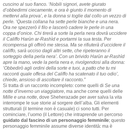
cuscino al suo fianco. ‘Nobili signori, avete giurato
d’obbedirmi ciecamente, e ora è giunto il momento di
mettervi alla prova’, e la donna si toglie dal collo un vezzo di
perle. ‘Questa collana ha sette perle bianche e una nera.
Ora ne spezzerò il filo e lascerò cadere le perle in una
coppa d’onice. Chi tirerà a sorte la
perla nera dovrà uccidere
il Califfo Harùn ar-Rashìd e portarmi la sua testa. Per
ricompensa gli offrirò me stessa. Ma se rifiuterà d’uccidere il
califfo, sarà ucciso dagli altri sette, che ripeteranno il
sorteggio della perla nera’. Con un brivido Harùn ar-Rashìd
apre la mano, vede la perla nera e, rivolgendosi alla donna:
‘Obbedirò agli ordini della sorte e tuoi, a patto che tu mi
racconti quale offesa del Califfo ha scatenato il tuo odio’,
chiede, ansioso d
i ascoltare il racconto.”
Si tratta di un racconto incompleto: come quelli di
Se una
notte d’inverno un viaggiatore
, ma anche come quelli delle
Mille e una notte
, dove Sheherazade per aver salva la vita
interrompe le sue storie al sorgere dell’alba. Gli elementi
strutturali (il termine non è casuale) ci sono tutti. Per
cominciare, l’uomo (il Lettore) che intraprende un percorso
guidato dal fascino di un personaggio femminile
; questo
personaggio femminile assume diverse identità: ma è