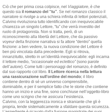
Ciò che per prima cosa colpisce, nel
Viaggiatore
, è che
questo sia
il romanzo del “tu”
. Se nel romanzo classico il
narratore si rivolge a una schiera infinita di lettori potenziali,
Calvino rivoluziona tutto identificando con inequivocabile
chiarezza un singolo Lettore, “tu” che verrà investito del
ruolo di protagonista. Non si tratta, però, di un
riconoscimento alla libertà del Lettore, che da passivo
voyeur
della finzione narrativa si fa attore “dentro” quella
finzione: a ben vedere, la nuova condizione del Lettore è
ben più vincolata dalla precedente. Egli si ritrova,
innanzitutto, stretto in un’identità inequivocabile: egli incarna
il lettore medio,
“occasionale ed eclettico”
(sono parole
dell’autore). Come tutti i personaggi del romanzo, è definito
dal suo rapporto col libro.
Il Lettore ricerca nella lettura
una rassicurazione sull’ordine del mondo
; il libro
contiene dentro di sé un universo comprensibile,
dominabile, e per il semplice fatto che le storie che contiene
hanno un inizio e una fine, sono conchiuse nell’oggetto-libro
come uno scrigno che ne assicura l’esistenza.
Calvino, con la leggerezza ironica e straniante che gli è
propria, tende sistematicamente a sfaldare questa sicurezza.
L’espediente è ricavato dalla fusione magistrale dei suoi