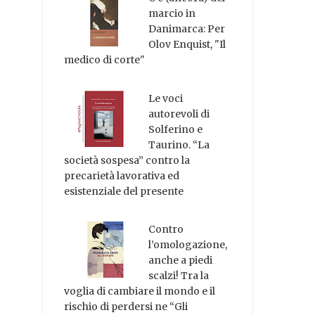
marcio in
Danimarca: Per
Olov Enquist, "Il
medico di corte"
Le voci
autorevoli di
Solferino e
Taurino. “La
società sospesa” contro la
precarietà lavorativa ed
esistenziale del presente
Contro
l’omologazione,
anche a piedi
scalzi! Tra la
voglia di cambiare il mondo e il
rischio di perdersi ne “Gli