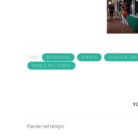
TAGS:
BELGIOIOSO
EVENTO
GLORIA M. GH
PAROLE NEL TEMPO
Y
Parole nel tempo