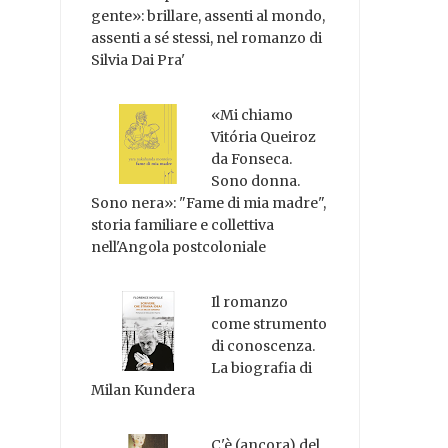
gente»: brillare, assenti al mondo,
assenti a sé stessi, nel romanzo di
Silvia Dai Pra'
«Mi chiamo
Vitória Queiroz
da Fonseca.
Sono donna.
Sono nera»: "Fame di mia madre",
storia familiare e collettiva
nell'Angola postcoloniale
Il romanzo
come strumento
di conoscenza.
La biografia di
Milan Kundera
C'è (ancora) del