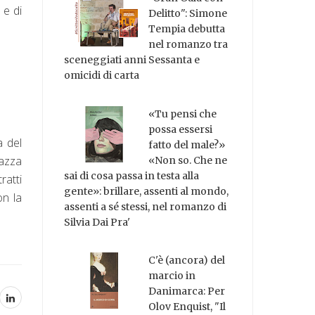
 e di
Delitto": Simone
Tempia debutta
nel romanzo tra
sceneggiati anni Sessanta e
omicidi di carta
«Tu pensi che
possa essersi
a del
fatto del male?»
gazza
«Non so. Che ne
sai di cosa passa in testa alla
ratti
gente»: brillare, assenti al mondo,
on la
assenti a sé stessi, nel romanzo di
Silvia Dai Pra'
C'è (ancora) del
marcio in
Danimarca: Per
Olov Enquist, "Il