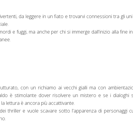
rtenti, da leggere in un fiato e trovarvi connessioni tra gli uni 
iale.
ordi e fuggi, ma anche per chi si immerge dall'inizio alla fine i
ranee.
utturato, con un richiamo ai vecchi gialli ma con ambientazi
ldo è stimolante dover risolvere un mistero e se i dialoghi
la lettura è ancora più accattivante.
 dei thriller e vuole scavare sotto l'apparenza di personaggi c
no.