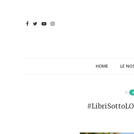
HOME
LE NO
in
#LibriSottoLO