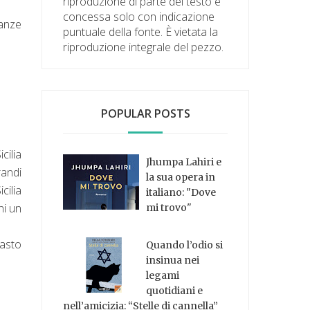
riproduzione di parte del testo è
concessa solo con indicazione
tanze
puntuale della fonte. È vietata la
riproduzione integrale del pezzo.
POPULAR POSTS
cilia
Jhumpa Lahiri e
randi
la sua opera in
cilia
italiano: "Dove
hi un
mi trovo"
masto
Quando l’odio si
insinua nei
legami
quotidiani e
nell’amicizia: “Stelle di cannella”