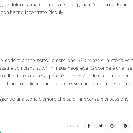
gia sdolcinata ma con ironia e intelligenza. Ai lettori di Pennac
a non hanno incontrato Picouly.
e e godere anche sotto l'ombrellone.
Gioconda
è la storia ver
zzati e compianti autori in lingua neogreca. Gioconda è una ra
co. Il lettore la amerà, perché si troverà di fronte a uno dei rit
incontrare, una figura luminosa che si imprime nella memoria c
 leggendo una storia d'amore che sa di innocenza e di passione.
SHARE: