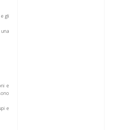
e gli
n una
oni e
 sono
upi e