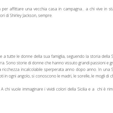
à per affittare una vecchia casa in campagna... a chi vive in s
ttori di Shirley Jackson, sempre.
 a tutte le donne della sua famiglia, seguendo la storia della Si
ra. Sono storie di donne che hanno vissuto grandi passioni e g
la ricchezza incalcolabile sperperata anno dopo anno. In una Si
in ogni angolo, si conoscono le madri, le sorelle, le mogli di c
 A chi vuole immaginare i vividi colori della Sicilia e a chi è ri