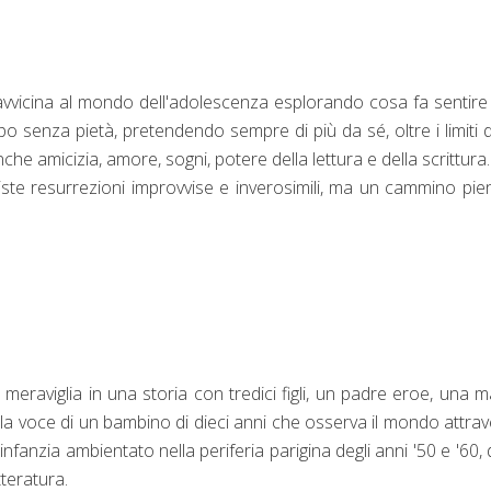
avvicina al mondo dell'adolescenza esplorando cosa fa sentire
o senza pietà, pretendendo sempre di più da sé, oltre i limiti d
e amicizia, amore, sogni, potere della lettura e della scrittura
iste resurrezioni improvvise e inverosimili, ma un cammino pie
meraviglia in una storia con tredici figli, un padre eroe, una 
la voce di un bambino di dieci anni che osserva il mondo attra
infanzia ambientato nella periferia parigina degli anni '50 e '60,
etteratura.