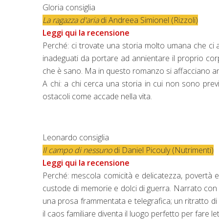
Gloria consiglia
La ragazza d'aria
di Andreea Simionel (Rizzoli)
Leggi qui la recensione
Perché: ci trovate una storia molto umana che ci 
inadeguati da portare ad annientare il proprio corp
che è sano. Ma in questo romanzo si affacciano anch
A chi: a chi cerca una storia in cui non sono prev
ostacoli come accade nella vita.
Leonardo consiglia
Il campo di nessuno
di Daniel Picouly (Nutrimenti)
Leggi qui la recensione
Perché: mescola comicità e delicatezza, povertà e 
custode di memorie e dolci di guerra. Narrato con 
una prosa frammentata e telegrafica; un ritratto di 
il caos familiare diventa il luogo perfetto per fare l