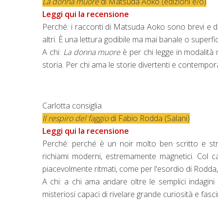
La donna muore
di Matsuda Aoko (edizioni e/o)
Leggi qui la recensione
Perché: i racconti di Matsuda Aoko sono brevi e dive
altri. È una lettura godibile ma mai banale o superfic
A chi:
La donna muore
è per chi legge in modalità m
storia. Per chi ama le storie divertenti e contempo
Carlotta consiglia
Il respiro del faggio
di Fabio Rodda (Salani)
Leggi qui la recensione
Perché: perché è un noir molto ben scritto e str
richiami moderni, estremamente magnetici. Col ca
piacevolmente ritmati, come per l'esordio di Rodda, 
A chi: a chi ama andare oltre le semplici indagini
misteriosi capaci di rivelare grande curiosità e fasci