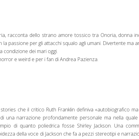
uria, racconta dello strano amore tossico tra Onoria, donna in
n la passione per gli attacchi squalo agli umani. Divertente ma 
a condizione dei mari oggi.
 horror e weird e per i fan di Andrea Pazienza.
 stories che il critico Ruth Franklin definiva «autobiografico m
a di una narrazione profondamente personale ma nella quale
esempio di quanto poliedrica fosse Shirley Jackson. Una com
idezza della voce di Jackson che fa a pezzi stereotipi e narrazio