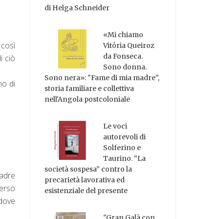
di Helga Schneider
«Mi chiamo
 così
Vitória Queiroz
da Fonseca.
i ciò
Sono donna.
.
Sono nera»: "Fame di mia madre",
no di
storia familiare e collettiva
nell'Angola postcoloniale
Le voci
autorevoli di
Solferino e
Taurino. “La
società sospesa” contro la
madre
precarietà lavorativa ed
verso
esistenziale del presente
 dove
"Gran Galà con